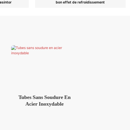
esintor
bon effet de refroidissement
oudure En
Entrée Et Sortie D'eau
Manom
xydable
(huile)