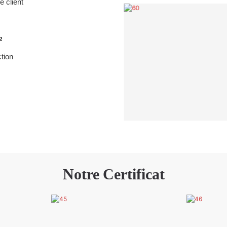
e client
²
tion
Notre Certificat