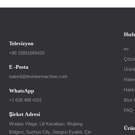
Hızl
Televizyon
ev
+86 15851665433
Çöz
E -posta
Ürünl
sales6@lesintormachine.com
Haber
Hakk
WhatsApp
Bize 
+1 628 488 4101
FAQ
Şirket Adresi
Wuqiao Vilage, Lili Kasabası, Wujiang
Ürün
Bölgesi, Suzhou City, Jiangsu Eyaleti, Çin