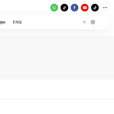
şın
FAQ