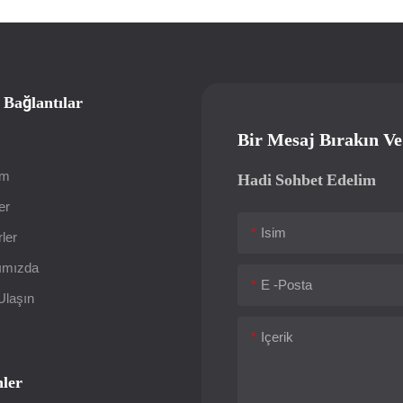
ı Bağlantılar
Bir Mesaj Bırakın Ve
üm
Hadi Sohbet Edelim
er
Isim
ler
ımızda
E -posta
Ulaşın
Içerik
ler