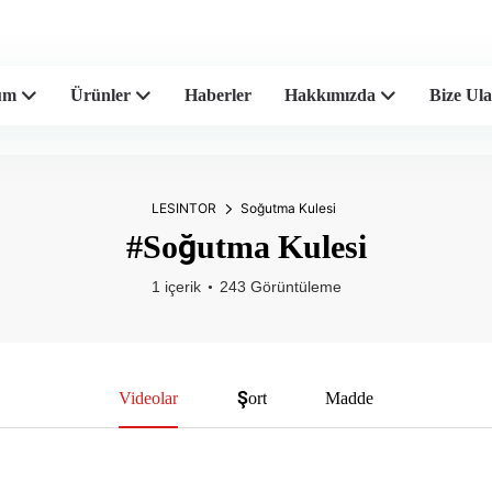
eticileri
üm
Ürünler
Haberler
Hakkımızda
Bize Ula
LESINTOR
Soğutma Kulesi
#Soğutma Kulesi
1 içerik
243 Görüntüleme
Videolar
Şort
Madde