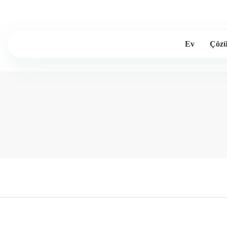
Lesintor - 20+Yıllık Endüstri Deneyimi, Profesyonel Plastik Kırıcı Ür
Ev
Çöz