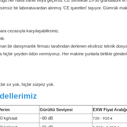
ü her hafta sahte veya geçersiz CE sertifikalı 25-30 granülatöre el
simsiz bir laboratuvardan alınmış 'CE işaretleri' taşıyor. Gümrük ma
a cezasıyla karşılaşabilirsiniz.
ir.
n bir danışmanlık firması tarafından derlenen eksiksiz teknik dosy
a hiçbir şeyden ödün vermiyoruz. Her makine şunlarla birlikte gönderil
ir sır yok, hiçbir sürpriz yok.
dellerimiz
Verim
Gürültü Seviyesi
EXW Fiyat Aralığı
0 kg/saat
~80 dB
720 - 920 €