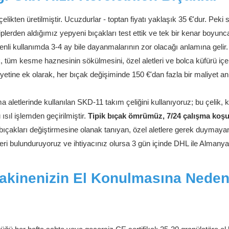
elikten üretilmiştir. Ucuzdurlar - toptan fiyatı yaklaşık 35 €'dur. Peki
lerden aldığımız yepyeni bıçakları test ettik ve tek bir kenar boyunc
enli kullanımda 3-4 ay bile dayanmalarının zor olacağı anlamına gelir.
, tüm kesme haznesinin sökülmesini, özel aletleri ve bolca küfürü içe
aliyetine ek olarak, her bıçak değişiminde 150 €'dan fazla bir maliyet a
 aletlerinde kullanılan SKD-11 takım çeliğini kullanıyoruz; bu çelik, 
ısıl işlemden geçirilmiştir.
Tipik bıçak ömrümüz, 7/24 çalışma koşu
 bıçakları değiştirmesine olanak tanıyan, özel aletlere gerek duymayan
eri bulunduruyoruz ve ihtiyacınız olursa 3 gün içinde DHL ile Almanya
akinenizin El Konulmasına Nede