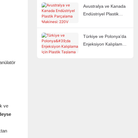
Avustralya ve Kanada
Ekipman Üreticisi
Endüstriyel Plastik
Parçalama Makinesi:
220V 60Hz Pazarları
Türkiye ve Polonya'da
İçin İhracata Hazır
Enjeksiyon Kalıplama
Çözümler
için Plastik Taşlama
Makinesi: Orta ve Üst
anülatör
Düzey Üretim için
Birinci Sınıf Çözümler
uk ve
edeyse
ktan