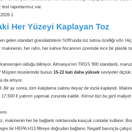
est raporlarımız var.
aki Her Yüzeyi Kaplayan Toz
en gelen standart granülatörlerin %99'unda toz tutma özelliği sıfır. Hiç
her makinenin, her rafın, her kahve fincanının üzerinde ince bir plastik t
n kanserojen olduğu biliniyor. Almanya'nın TRGS 900 standardı, maru
i? Müşteri tesislerinde bunun
15-22 katı daha yüksek
seviyeler ölçtük
 da artıyor.
. Bir ay sonra, tüm kalıplama salonu beyaz bir tozla kaplandı. Makin
e 17.500 € yatırım yapmak zorunda kaldık. Kimse bizi bu gizli maliyet
ents
z, makinenin her bir bağlantı noktasında kauçuk contalar kullanır. B
egre bir HEPA H13 filtreye doğrudan bağlanır. Negatif basınçla çalışır