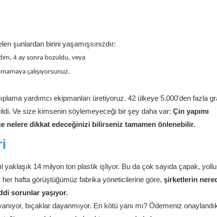
n şunlardan birini yaşamışsınızdır:
adım, 4 ay sonra bozuldu, veya
yapmamaya çalışıyorsunuz.
plama yardımcı ekipmanları üretiyoruz. 42 ülkeye 5.000'den fazla gr
ildi. Ve size kimsenin söylemeyeceği bir şey daha var:
Çin yapımı
nce nelere dikkat edeceğinizi bilirseniz tamamen önlenebilir.
i
 yaklaşık 14 milyon ton plastik işliyor. Bu da çok sayıda çapak, yoll
her hafta görüştüğümüz fabrika yöneticilerine göre,
şirketlerin ner
iddi sorunlar yaşıyor.
ar yanıyor, bıçaklar dayanmıyor. En kötü yanı mı? Ödemeniz onaylandı