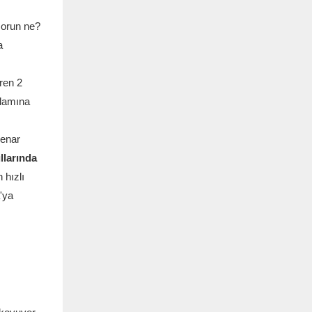
 sorun ne?
a
ren 2
nlamına
kenar
llarında
 hızlı
'ya
n