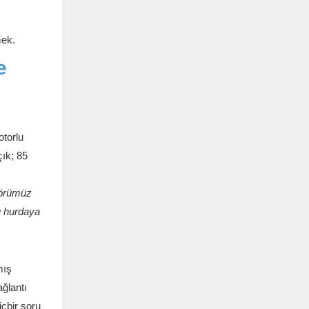
mek.
e
otorlu
çık; 85
atörümüz
u hurdaya
mış
ağlantı
çbir soru