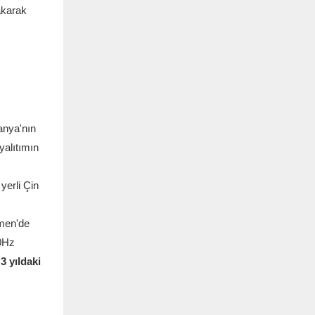
akarak
manya'nın
yalıtımın
yerli Çin
amen'de
60Hz
3 yıldaki