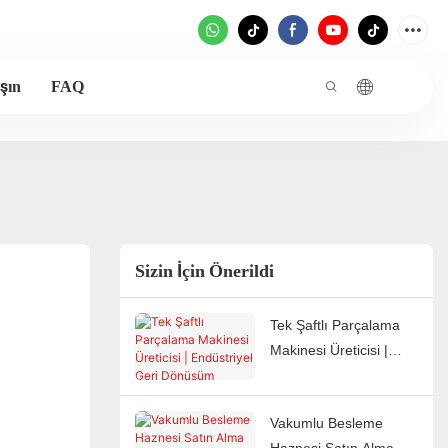
şın
FAQ
Sizin İçin Önerildi
Tek Şaftlı Parçalama
Makinesi Üreticisi |
Endüstriyel Geri
Dönüşüm Parçalama
Vakumlu Besleme
Makinesi Tedarikçisi |