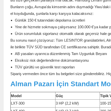
Bu size gerçekten pahalıya mal olacak. Hamburg Limanı gümrüğ
Bunların çoğu, Avrupa'da kimsenin adını duymadığı Yiwu'daki i
el koyduğunda, şunlarla karşı karşıya kalacaksınız:
Günlük 150 € tutarındaki depolama ücretleri
Yine de hizmete sokmaya çalışırsanız 100.000 €'ya kadar par
Ürün sorumluluk sigortanız otomatik olarak geçersiz hale gel
Bu sorunu nasıl çözüyoruz: Tüm LESINTOR granülatörleri, Alma
ile birlikte TÜV SÜD tarafından CE sertifikasına sahiptir. Burad
AB yasaları uyarınca düzenlenmiş Tam Uygunluk Beyanı
Eksiksiz risk değerlendirme dokümantasyonu
TÜV gürültü ve güvenlik test raporları
Sipariş vermeden önce tüm bu belgeleri size gönderebiliriz. Hiçb
Alman Pazarı İçin Standart Mo
Model
Güç
Tipik 
LXT-300
3 HP (2,2 kW)
100-15