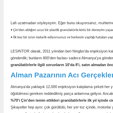
Lafı uzatmadan söyleyeyim. Eğer bunu okuyorsanız, muhtemele
• Çin'den aldığım ucuz bir plastik granülatörle kötü bir deneyim yaş
• İlk kez bir ürün tedarik ediyorsunuz ve herkesin yaptığı hataları 
LESINTOR olarak, 2011 yılından beri Ningbo'da enjeksiyon kalı
gönderdik; bunların 800'den fazlası sadece Almanya'ya gönder
granülatörlerle ilgili sorunların 10'da 8'i, satın almadan ö
Alman Pazarının Acı Gerçekler
Almanya'da yaklaşık 12.000 enjeksiyon kalıplama şirketi her yıl
öğütülmesi gereken reddedilmiş parça anlamına geliyor. Ancak 
%70'i Çin'den temin ettikleri granülatörlerle ilk yıl içinde c
Şikayetler hep aynı: çok gürültülü, her yer toz içinde, motorl