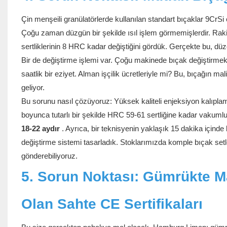
Çin menşeili granülatörlerde kullanılan standart bıçaklar 9CrSi ç
Çoğu zaman düzgün bir şekilde ısıl işlem görmemişlerdir. Rakip
sertliklerinin 8 HRC kadar değiştiğini gördük. Gerçekte bu, düz
Bir de değiştirme işlemi var. Çoğu makinede bıçak değiştirmek
saatlik bir eziyet. Alman işçilik ücretleriyle mi? Bu, bıçağın m
geliyor.
Bu sorunu nasıl çözüyoruz: Yüksek kaliteli enjeksiyon kalıplama
boyunca tutarlı bir şekilde HRC 59-61 sertliğine kadar vakumlu 
18-22 aydır
. Ayrıca, bir teknisyenin yaklaşık 15 dakika içinde
değiştirme sistemi tasarladık. Stoklarımızda komple bıçak setl
gönderebiliyoruz.
5. Sorun Noktası: Gümrükte M
Olan Sahte CE Sertifikaları