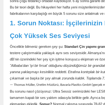
sonra çoğu tedarikçi ortadan kayboluyor. 6 ay sonra garanti d
Bu bir teori değil. Bu hikayeleri her hafta yeni müşterilerimi
fabrikalarının karşılaştığı en büyük 5 sorunu size anlatmak ve
1. Sorun Noktası: İşçileriniz
Çok Yüksek Ses Seviyesi
Öncelikle bilmeniz gereken şey şu:
Standart Çin yapımı granü
testere çalıştırmakla yaklaşık aynı ses seviyesidir. Almanya'n
dB'nin üzerindeki her şey için işitme koruyucu ekipman ve özel ç
"Alibaba'dan 'iyi bir fırsat' olduğunu düşündüğümüz bir granül
yanına yaklaşmayı kesinlikle reddetti. Etrafına kontrplak bir
çıkarmak ve başka bir şey almak zorunda kaldık. Toplamda 7.800 
— Thomas Müller, Üretim Müdürü, Bavaria Plastics GmbH (gerçek müş
Bu sorunu nasıl çözüyoruz: Ultra Sessiz serimizdeki her LES
tamamen kapalı bir ses yalıtım odasıyla birlikte gelir. Ayrıca 
elemanları ekledik.
Sonuç?
Normal çalışma sırasında 78-82 dB