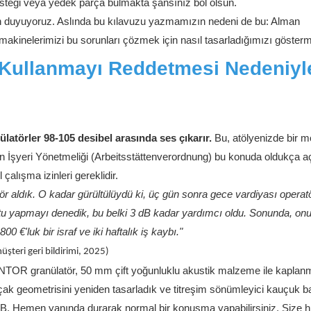
esteği veya yedek parça bulmakta şansınız bol olsun.
zden duyuyoruz. Aslında bu kılavuzu yazmamızın nedeni de bu: Alman
 makinelerimizi bu sorunları çözmek için nasıl tasarladığımızı göster
in Kullanmayı Reddetmesi Nedeniyl
latörler 98-105 desibel arasında ses çıkarır.
Bu, atölyenizde bir m
ın İşyeri Yönetmeliği (Arbeitsstättenverordnung) bu konuda oldukça a
alışma izinleri gereklidir.
atör aldık. O kadar gürültülüydü ki, üç gün sonra gece vardiyası oper
 kutu yapmayı denedik, bu belki 3 dB kadar yardımcı oldu. Sonunda, on
€'luk bir israf ve iki haftalık iş kaybı."
teri geri bildirimi, 2025)
INTOR granülatör, 50 mm çift yoğunluklu akustik malzeme ile kaplan
bıçak geometrisini yeniden tasarladık ve titreşim sönümleyici kauçuk b
. Hemen yanında durarak normal bir konuşma yapabilirsiniz. Size hi