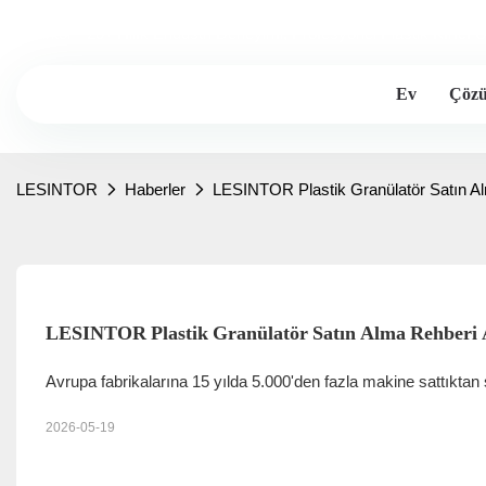
Lesintor - 20+Yıllık Endüstri Deneyimi, Profesyonel Plastik Kırıcı Ür
Ev
Çöz
LESINTOR
Haberler
LESINTOR Plastik Granülatör Satın A
LESINTOR Plastik Granülatör Satın Alma Rehberi
Avrupa fabrikalarına 15 yılda 5.000'den fazla makine sattıktan
2026-05-19