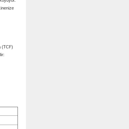
 koyuyor.
kinenize
a (TCF)
ir: