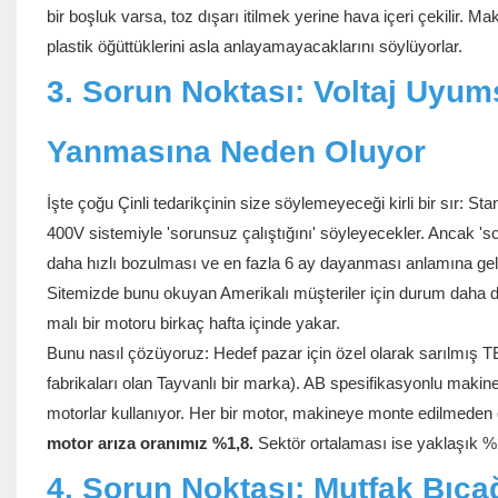
bir boşluk varsa, toz dışarı itilmek yerine hava içeri çekilir. 
plastik öğüttüklerini asla anlayamayacaklarını söylüyorlar.
3. Sorun Noktası: Voltaj Uyums
Yanmasına Neden Oluyor
İşte çoğu Çinli tedarikçinin size söylemeyeceği kirli bir sır: St
400V sistemiyle 'sorunsuz çalıştığını' söyleyecekler. Ancak 's
daha hızlı bozulması ve en fazla 6 ay dayanması anlamına geldi
Sitemizde bunu okuyan Amerikalı müşteriler için durum daha da 
malı bir motoru birkaç hafta içinde yakar.
Bunu nasıl çözüyoruz: Hedef pazar için özel olarak sarılmış
fabrikaları olan Tayvanlı bir marka). AB spesifikasyonlu makin
motorlar kullanıyor. Her bir motor, makineye monte edilmeden 
motor arıza oranımız %1,8.
Sektör ortalaması ise yaklaşık %
4. Sorun Noktası: Mutfak Bıçağ