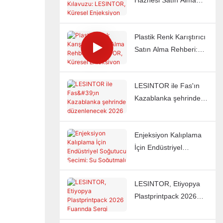
Haznesi Satın Alma
LESINTOR
Kılavuzu: LESINTOR,
Küresel Enjeksiyon
Plastik Renk Karıştırıcı
Kalıplama
Satın Alma Rehberi:
Fabrikalarının
LESINTOR, Küresel
Malzeme Beslemesini
Enjeksiyon Kalıplama
Otomatikleştirmesine
LESINTOR ile Fas'ın
Fabrikalarının Her
Nasıl Yardımcı Oluyor?
Kazablanka şehrinde
Seferinde Tutarlı Renk
düzenlenecek 2026
Elde Etmesine Nasıl
Uluslararası Plastik
Yardımcı Oluyor?
Enjeksiyon Kalıplama
Sanayi Forumu
İçin Endüstriyel
Fuarı'nda tanışın.
Soğutucu Seçimi: Su
Soğutmalı mı, Hava
LESINTOR, Etiyopya
Soğutmalı mı?
Plastprintpack 2026
Fuarında Sergi Açacak
| Plastik Yardımcı