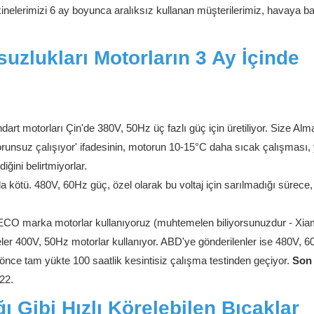
Makinelerimizi 6 ay boyunca aralıksız kullanan müşterilerimiz, havaya b
uzlukları Motorların 3 Ay İçinde
andart motorları Çin'de 380V, 50Hz üç fazlı güç için üretiliyor. Size Al
orunsuz çalışıyor' ifadesinin, motorun 10-15°C daha sıcak çalışması, 
ğini belirtmiyorlar.
kötü. 480V, 60Hz güç, özel olarak bu voltaj için sarılmadığı sürece, 
 TECO marka motorlar kullanıyoruz (muhtemelen biliyorsunuzdur - Xi
eler 400V, 50Hz motorlar kullanıyor. ABD'ye gönderilenler ise 480V, 
önce tam yükte 100 saatlik kesintisiz çalışma testinden geçiyor.
Son 
22.
ı Gibi Hızlı Körelebilen Bıçaklar