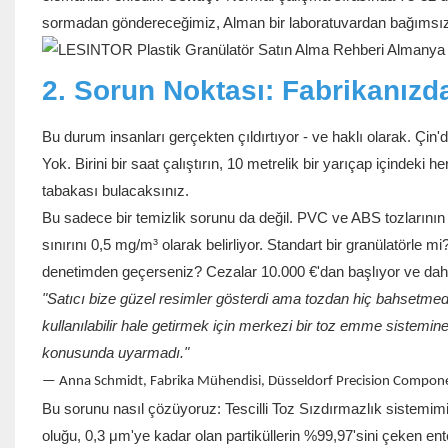
sormadan göndereceğimiz, Alman bir laboratuvardan bağımsız t
2. Sorun Noktası: Fabrikanızd
Bu durum insanları gerçekten çıldırtıyor - ve haklı olarak. Çin'd
Yok. Birini bir saat çalıştırın, 10 metrelik bir yarıçap içindeki 
tabakası bulacaksınız.
Bu sadece bir temizlik sorunu da değil. PVC ve ABS tozlarını
sınırını 0,5 mg/m³ olarak belirliyor. Standart bir granülatörle m
denetimden geçerseniz? Cezalar 10.000 €'dan başlıyor ve daha
"Satıcı bize güzel resimler gösterdi ama tozdan hiç bahsetmedi
kullanılabilir hale getirmek için merkezi bir toz emme sistemin
konusunda uyarmadı."
— Anna Schmidt, Fabrika Mühendisi, Düsseldorf Precision Compon
Bu sorunu nasıl çözüyoruz: Tescilli Toz Sızdırmazlık sistemimi
oluğu, 0,3 μm'ye kadar olan partiküllerin %99,97'sini çeken ent