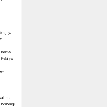
bir şey.
oz
z kalma
. Peki ya
eyi
oşaltma
; herhangi