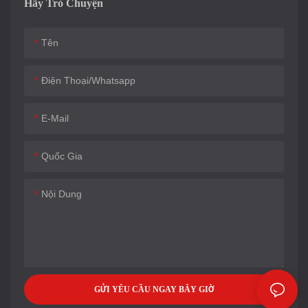
Hãy Trò Chuyện
Tên
Điện Thoại/whatsapp
E-Mail
Quốc Gia
Nội Dung
GỬI YÊU CẦU NGAY BÂY GIỜ