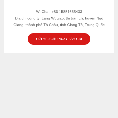
WeChat: +86 15851665433
Địa chỉ công ty: Làng Wuqiao, thị trấn Lili, huyện Ngô
Giang, thành phố Tô Châu, tỉnh Giang Tô, Trung Quốc
GỬI YÊU CẦU NGAY BÂY GIỜ