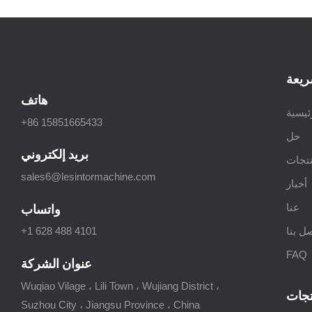
ريعة
هاتف
ئيسية
+86 15851665433
حل
بريد إلكتروني
تجات
sales6@lesintormachine.com
أخبار
عنا
واتساب
ل بنا
+1 628 488 4101
FAQ
عنوان الشركة
Wuqiao Vilage ، Lili Town ، Wujiang District ،
تجات
Suzhou City ، Jiangsu Province ، China