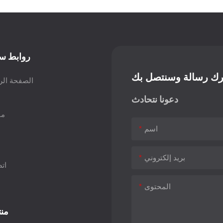
روابط س
رك رسالة وسنتصل بك
الصفحة الر
دعونا نتحادث
من
اسم
بريد إلكتروني
اتص
المحتوى
من