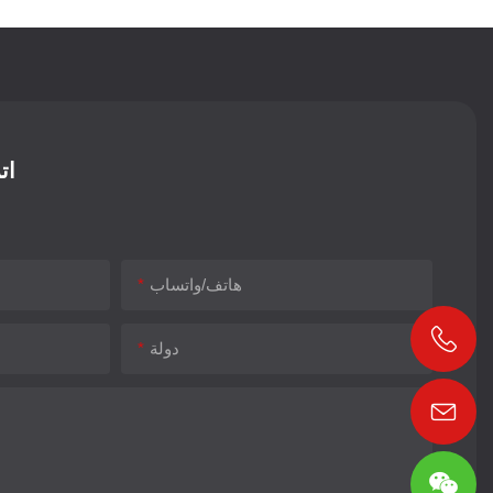
ات
هاتف/واتساب
دولة