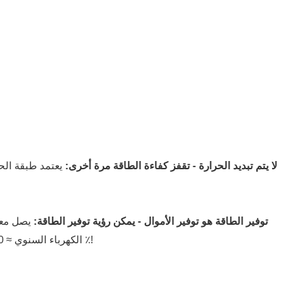
لا يتم تبديد الحرارة - تقفز كفاءة الطاقة مرة أخرى:
توفير الطاقة هو توفير الأموال - يمكن رؤية توفير الطاقة:
الكهرباء السنوي ≈ 30 ٪ من تكلفة المعدات) ، لا حاجة للتدفئة المتكررة ، بدء التشغيل الذي هو الوصول إلى درجة حرارة المحددة ، يتم اختصار وقت التسخين بنسبة 50 ٪!