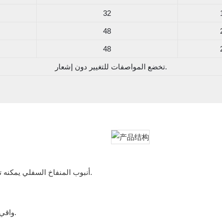
32
48
48
تخضع المواصفات للتغيير دون إشعار.
● أنبوب المنفاخ السفلي يمكنه تفريق الهواء الساخن بالتساوي ، ودرجة حرارة مستقرة ، وكفاءة عالية.
● واقي الحمل الزائد الذي يمكن أن يقلل من المخاطر من الفشل الميكانيكي.