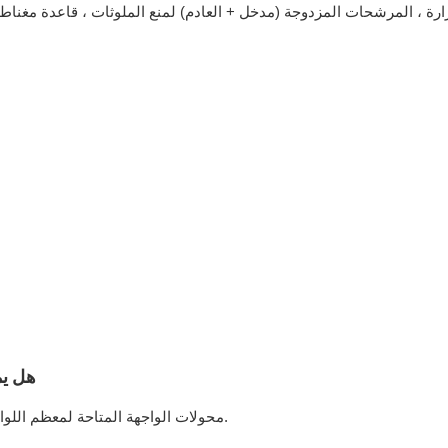
رة ، المرشحات المزدوجة (مدخل + العادم) لمنع الملوثات ، قاعدة مغناطيسي
م
هل يم
نعم. توافق 380V/220V القياسي 380V/220V. محولات الواجهة المتاحة لمعظم اللوادر/الناقلات.