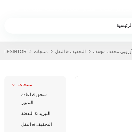
سنوات من الخبرة في الصناعة ، مصنعي الكسارة البلاستيكية المهنية
لرئيسية
التجفيف & النقل
منتجات
LESINTOR
منتجات
سحق & إعادة
التدوير
التبريد & التدفئة
التجفيف & النقل