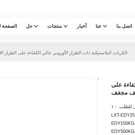
Lesintor - 20+
اتصل بنا
عنا
أخبار
منتجات
حل
الصفحة ا
الكريات البلاستيكية ذات الطراز الأوروبي عالي الكفاءة على الطراز الأوروبي مجفف مجفف-
كفاءة على
ى للطلب ：1
LXT-EDY25
EDY150KG/
EDY500KG/