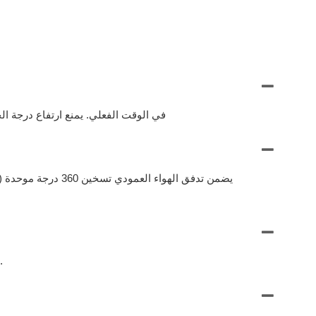
± 1 درجة مئوية دقة مع التحكم في الحواسيب الصغيرة + الرقمية P.I.D (براءة اختراع) ، مراقبة عبر شاشة LED في
نعم. محسّن لـ ABS ، PC ، NYLON ، PET ، والبلاستيك الهندسي. معدل إزالة الرطوبة: ≤0.01 ٪ (قابلة للتخصيص للرطوبة الشديدة).