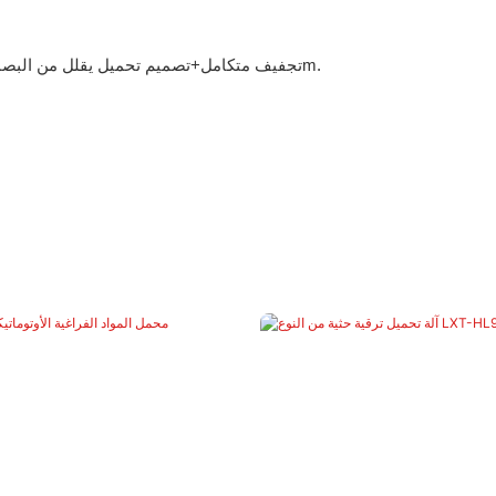
تجفيف متكامل+تصميم تحميل يقلل من البصمة بنسبة 50 ٪. بنية منخفضة التنفيذ يناسب الأسقف ≥2.5m.