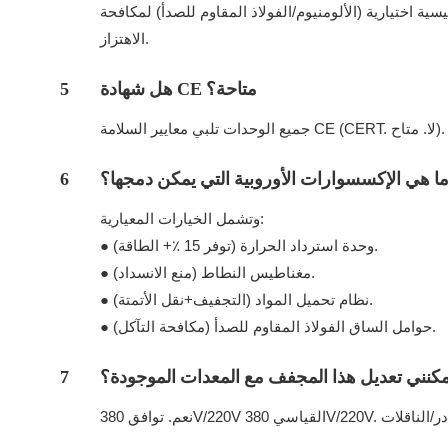
ة اختيارية (الألومنيوم/الفولاذ المقاوم للصدأ) لمكافحة
الاهتزاز.
هل شهادة CE متاحة؟
5
جميع الوحدات تلبي معايير السلامة CE (CERT. لا. متاح).
ا هي الإكسسوارات الأوروبية التي يمكن دمجها؟
6
وتشمل الخيارات المعيارية:
● وحدة استرداد الحرارة (توفر 15 ٪+ الطاقة).
● مغناطيس النطاط (منع الانسداد).
● نظام تحميل المواد (التجفيف+نقل الأتمتة).
● حوامل الساق الفولاذ المقاوم للصدأ (مكافحة التآكل).
كنني تعديل هذا المجفف مع المعدات الموجودة؟
7