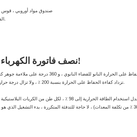
الفولاذ المقاوم للصدأ ، هو خيار رد الاتصال بالهواء الساخن ، ذباب السحب.
نصف فاتورة الكهرباء الخاصة بك - مضاعفة جودة التجفيف!
تزداد كفاءة الحفاظ على الحرارة بنسبة 200 ٪ ، ولا تزال درجة حرارة السطح أقل من 45 ℃ تحت تشغيل درجة الحرارة المرتفعة المستمرة.