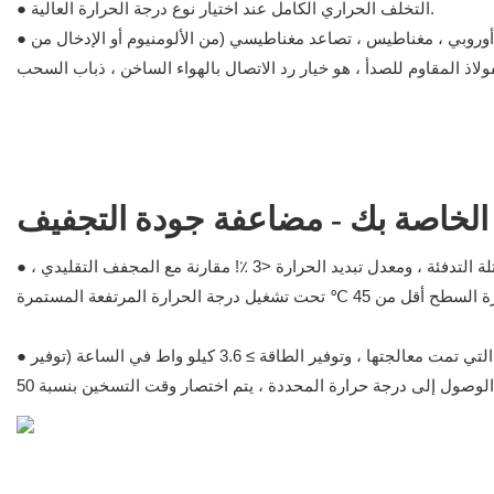
● التخلف الحراري الكامل عند اختيار نوع درجة الحرارة العالية.
● صندوق مواد أوروبي ، قوس أوروبي ، مغناطيس ، تصاعد مغناطيسي (من الألومنيوم أو الإدخال من
يعتمد طبقة الحفاظ على الحرارة النانو للفضاء النانوي ، و 360 درجة على ملاءمة جوهر كتلة التدفئة ، ومعدل تبديد الحرارة <3 ٪! مقارنة مع المجفف التقليدي ،
●
يصل معدل استخدام الطاقة الحرارية إلى 98 ٪ ، لكل طن من الكريات البلاستيكية التي تمت معالجتها ، وتوفير الطاقة ≥ 3.6 كيلو واط في الساعة (توفير
●