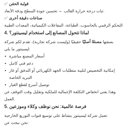
قولبة الحقن
✅
ثبات درجة حرارة القالب ← تحسين جودة السطح ودقة الأبعاد.
صناعات دقيقة أخرى
✅
التحكم الرقمي بالحاسوب، الطباعة، المفاعلات الكيميائية، المعدات الطبية.
4. لماذا تتحول المصانع إلى استخدام ليسينتور؟
بصفتها
مصنعًا أصليًا
حقيقيًا (وليست شركة تجارية)، تقدم لكم شركة
ليسينتور ما يلي:
أسعار المصنع مباشرة
دعم فني كامل
إمكانية التخصيص لتلبية متطلبات الجهد الكهربائي أو التدفق أو غاز
التبريد الخاصة
توصيل أسرع لقطع الغيار
وهذا يعني انخفاض التكلفة الإجمالية للملكية وتقليل وقت التوقف عن
العمل.
5. فرصة عالمية: نحن نوظف وكلاء وموزعين
تعمل شركة ليسينتور بنشاط على توسيع قنوات التوزيع الخارجية.
نحن نبحث عن: