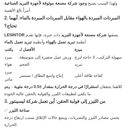
ولهذا السبب يصبح
وجود شركة مصنعة موثوقة لأجهزة التبريد الصناعية
أمراً بالغ الأهمية.
2. المبردات المبردة بالهواء مقابل المبردات المبردة بالماء: أيهما
تحتاج؟
بصفتها
شركة مصنعة لأجهزة التبريد
ذات خبرة، فإنها تقدم
LESINTOR
.
أنظمة
تبريد تعمل بالهواء
وأنظمة
تبريد تعمل بالماء
ميزة
الأفضل لـ
يكتب
سهولة التركيب، لا حاجة لبرج
ورش عمل صغيرة إلى متوسطة
مبرد
تبريد
الحجم
هواء
مبرد
كفاءة طاقة أعلى
إنتاج واسع النطاق / مستمر
مائي
كلاهما يحققان
استقرارًا في درجة الحرارة بمقدار ±0.5 درجة مئوية
- وهو
ما يكفي لتطبيقات الليزر والقولبة بالحقن عالية الجودة.
3. من الليزر إلى قولبة الحقن: أين تعمل شركة ليسينتور
صناعة الليزر
✅
يحمي مصادر الليزر والبصريات، ويمنع حالات الإغلاق بسبب ارتفاع درجة
الحرارة.