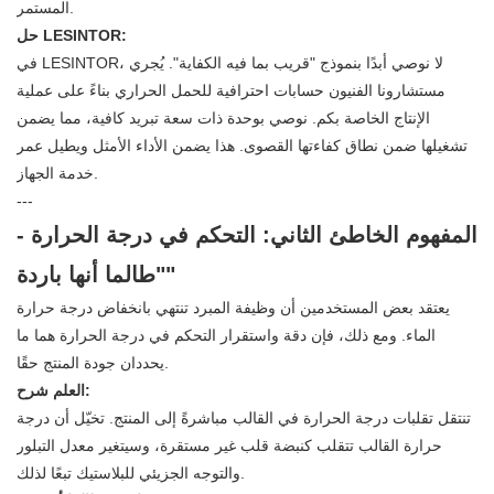
المستمر.
حل LESINTOR:
في LESINTOR، لا نوصي أبدًا بنموذج "قريب بما فيه الكفاية". يُجري
مستشارونا الفنيون حسابات احترافية للحمل الحراري بناءً على عملية
الإنتاج الخاصة بكم. نوصي بوحدة ذات سعة تبريد كافية، مما يضمن
تشغيلها ضمن نطاق كفاءتها القصوى. هذا يضمن الأداء الأمثل ويطيل عمر
خدمة الجهاز.
---
المفهوم الخاطئ الثاني: التحكم في درجة الحرارة -
"طالما أنها باردة"
يعتقد بعض المستخدمين أن وظيفة المبرد تنتهي بانخفاض درجة حرارة
الماء. ومع ذلك، فإن دقة واستقرار التحكم في درجة الحرارة هما ما
يحددان جودة المنتج حقًا.
العلم شرح:
تنتقل تقلبات درجة الحرارة في القالب مباشرةً إلى المنتج. تخيّل أن درجة
حرارة القالب تتقلب كنبضة قلب غير مستقرة، وسيتغير معدل التبلور
والتوجه الجزيئي للبلاستيك تبعًا لذلك.