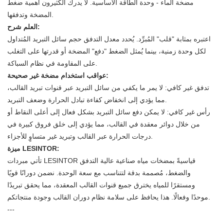
مضخة الماء - وحدة الطاقة الأساسية. لا يدرك الكثيرون أهمية ضغط
المضخة وتدفقها.
العلم شرح:
اعتبره بمثابة "قلب" المُبرِّد. يُحدد معدل التدفق حجم سائل التبريد المُتداول
لكل وحدة زمنية، بينما يُمثل الضغط "دفع" المضخة أو قدرتها على التغلب
على المقاومة في نظام السباكة.
عواقب استخدام مضخة غير صحيحة:
تدفق غير كافي: لا يمر ما يكفي من سائل التبريد عبر قنوات تبريد القالب،
مما يؤدي إلى انخفاض كفاءة تبادل الحرارة وضعف التبريد.
رأس غير كافي: لا يمكن دفع سائل التبريد بشكل فعال إلى أعلى النقاط أو
من خلال دوائر معقدة في القالب، مما يؤدي إلى خلق فروق كبيرة في
درجات الحرارة عبر القالب وتبريد غير متساوٍ للأجزاء.
ميزة LESINTOR:
تأتي مبردات LESINTOR قياسيةً بمضخات مياه صناعية عالية التدفق
والضغط، مُصممة بدقة لتتناسب مع سعة الوحدة. نضمن دورانًا قويًا
ومستقرًا للمياه يخترق جميع قنوات القالب المعقدة، مما يحقق تبريدًا
موحدًا وفعالًا. هذا يحافظ على سلامة نظام دوران القالب وجودة منتجاتكم.
---