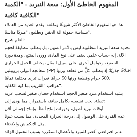
المفهوم الخاطئ الأول: سعة التبريد - "الكمية
الكافية كافية"
هذا هو المفهوم الخاطئ الأكثر شيوعًا وتكلفة. يقدم العديد من العملاء
ببساطة حمولة آلة الحقن ويطلبون "مبردًا مناسبًا".
العلم شرح:
تحديد سعة التبريد المطلوبة ليس بالأمر السهل، بل يتطلب مطابقةً لحجم
الآلة. إنه حساب علمي يعتمد على نوع المادة، ووزن المنتج، ومدة دورة
التصنيع، وعوامل أخرى. على سبيل المثال، يختلف الحمل الحراري
لمعالجة البولي بروبيلين (PP) اختلافًا جذريًا؛ إذ يتطلب كلٌّ من قطعة وزنها
500 جرام وقطعة وزنها 50 جرامًا قدرات تبريد مختلفة تمامًا.
عواقب "القريب بما فيه الكفاية":
يشبه استخدام مبرد صغير الحجم استخدام حصان صغير لسحب عربة
ثقيلة. يجب تشغيله بكامل طاقته باستمرار، مما يؤدي إلى:
أوقات تبريد أطول، ودورات إنتاج أبطأ، وإنتاج إجمالي أقل.
عدم القدرة على الوصول إلى درجة الحرارة المحددة، مما يسبب عيوبًا
مثل الانكماش والانحناء.
عمر افتراضي أقصر للمبرد والأعطال المتكررة بسبب التحميل الزائد