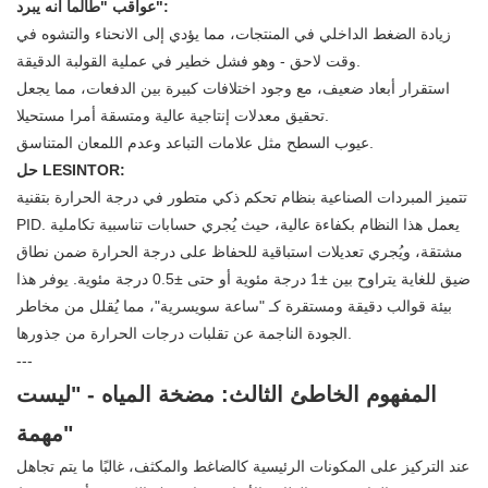
عواقب "طالما أنه يبرد":
زيادة الضغط الداخلي في المنتجات، مما يؤدي إلى الانحناء والتشوه في
وقت لاحق - وهو فشل خطير في عملية القولبة الدقيقة.
استقرار أبعاد ضعيف، مع وجود اختلافات كبيرة بين الدفعات، مما يجعل
تحقيق معدلات إنتاجية عالية ومتسقة أمرا مستحيلا.
عيوب السطح مثل علامات التباعد وعدم اللمعان المتناسق.
حل LESINTOR:
تتميز
المبردات الصناعية
بنظام تحكم ذكي متطور في درجة الحرارة بتقنية
PID. يعمل هذا النظام بكفاءة عالية، حيث يُجري حسابات تناسبية تكاملية
مشتقة، ويُجري تعديلات استباقية للحفاظ على درجة الحرارة ضمن نطاق
ضيق للغاية يتراوح بين ±1 درجة مئوية أو حتى ±0.5 درجة مئوية. يوفر هذا
بيئة قوالب دقيقة ومستقرة كـ "ساعة سويسرية"، مما يُقلل من مخاطر
الجودة الناجمة عن تقلبات درجات الحرارة من جذورها.
---
المفهوم الخاطئ الثالث: مضخة المياه - "ليست
مهمة"
عند التركيز على المكونات الرئيسية كالضاغط والمكثف، غالبًا ما يتم تجاهل