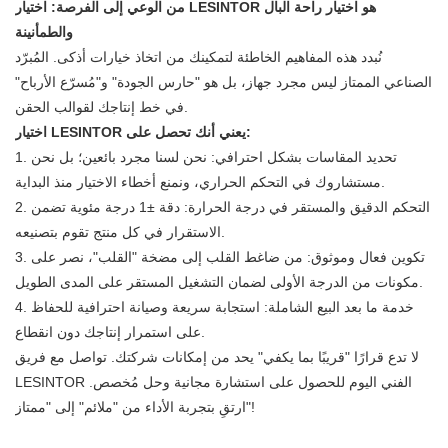
من الوعي إلى الفرصة: اختيار LESINTOR هو اختيار راحة البال
والطمأنينة
نُبدد هذه المفاهيم الخاطئة لتمكينك من اتخاذ خيارات أذكى. المُبرّد
الصناعي الممتاز ليس مجرد جهاز، بل هو "حارس الجودة" و"مُسرّع الأرباح"
في خط إنتاجك لقوالب الحقن.
اختيار LESINTOR يعني أنك تحصل على:
1. تحديد المقاسات بشكل احترافي: نحن لسنا مجرد بائعين؛ بل نحن
مستشاروك في التحكم الحراري، ونمنع أخطاء الاختيار منذ البداية.
2. التحكم الدقيق والمستقر في درجة الحرارة: دقة ±1 درجة مئوية تضمن
الاستقرار في كل منتج تقوم بتصنيعه.
3. تكوين فعال وموثوق: من ضاغط القلب إلى مضخة "القلب"، نصر على
مكونات من الدرجة الأولى لضمان التشغيل المستقر على المدى الطويل.
4. خدمة ما بعد البيع الشاملة: استجابة سريعة وصيانة احترافية للحفاظ
على استمرار إنتاجك دون انقطاع.
لا تدع قرارًا "قريبًا بما يكفي" يحد من إمكانات شركتك. تواصل مع فريق
LESINTOR الفني اليوم للحصول على استشارة مجانية وحل مُخصص.
ارتقِ بتجربة الأداء من "ملائم" إلى "ممتاز"!