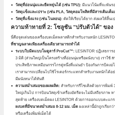
วัสดุที่อ่อนนุ่มและยืดหยุ่นได้ (เช่น TPU):
มีแนวโน้มที่จะพันร
วัสดุแข็งและเปราะ (เช่น PLA, วัสดุคอมโพสิตที่มีสารเติมเต็มส
วัสดุที่แข็งแรง (เช่น ไนลอน):
ตัดให้เรียบได้ยาก ส่งผลให้สิ้น
ความท้าทายที่ 2: โซลูชัน "ปรับตัวได้" ข
นี่คือจุดเด่นของเครื่องบดเม็ดพลาสติกสำหรับงานหนัก LESINTO
ที่ชาญฉลาดเพียงเครื่องเดียวสามารถทำได้
ระบบใบมีดแบบโมดูลาร์ ProCut™:
LESINTOR ปฏิเสธการออก
3 มิติ (ส่วนใหญ่เป็นโครงสร้างที่อ่อนนุ่มหรือผนังบาง) เราใช้
ก
ประสิทธิภาพเหมือนกรรไกรคู่หนึ่งที่แม่นยำ ป้องกันการบิดง
เราสามารถเปลี่ยนไปใช้โรเตอร์กระแทกสำหรับงานหนักได้อย่างร
มีผนังหนาได้ทันที
ความสม่ำเสมอของผลผลิต:
สำหรับการรีไซเคิลด้วยการพิมพ์
ใหญ่เกินไป การป้อนวัสดุเข้าเครื่องอัดรีดจะไม่มีเสถียรภาพ 
สุดท้าย เครื่องบดเม็ดผง LESINTOR ด้วยการออกแบบตะแกรงและ
ผงบดที่มีขนาดสม่ำเสมอ 8-12 มม. เม็ด
ผงเหล่านี้มักถูกเรีย
หรือเครื่องพิมพ์เม็ดได้