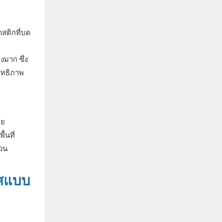
าสติกที่บด
มาก ซึ่ง
สิทธิภาพ
ดย
้นที่
นวน
วศแบบ