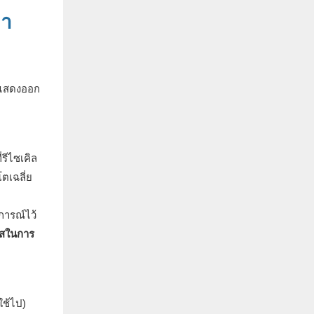
มา
ารแสดงออก
่รีไซเคิล
ตเฉลี่ย
การณ์ไว้
กาสในการ
ใช้ไป)