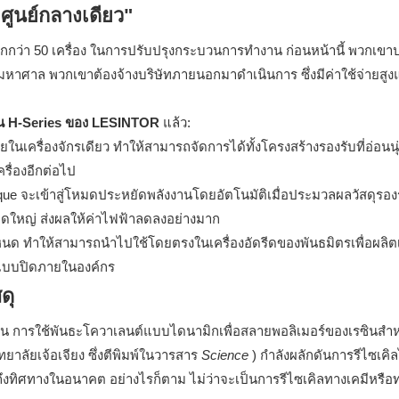
"ศูนย์กลางเดียว"
 มิติมากกว่า 50 เครื่อง ในการปรับปรุงกระบวนการทำงาน ก่อนหน้านี้ พวกเข
าล พวกเขาต้องจ้างบริษัทภายนอกมาดำเนินการ ซึ่งมีค่าใช้จ่ายสูง
ุ่น H-Series ของ LESINTOR
แล้ว:
นเครื่องจักรเดียว ทำให้สามารถจัดการได้ทั้งโครงสร้างรองรับที่อ่อนน
รื่องอีกต่อไป
que จะเข้าสู่โหมดประหยัดพลังงานโดยอัตโนมัติเมื่อประมวลผลวัสดุรอ
นาดใหญ่ ส่งผลให้ค่าไฟฟ้าลดลงอย่างมาก
หนด ทำให้สามารถนำไปใช้โดยตรงในเครื่องอัดรีดของพันธมิตรเพื่อผลิต
ลิตแบบปิดภายในองค์กร
ดุ
่น การใช้พันธะโควาเลนต์แบบไดนามิกเพื่อสลายพอลิเมอร์ของเรซินสำ
ยาลัยเจ้อเจียง ซึ่งตีพิมพ์ในวารสาร
Science
) กำลังผลักดันการรีไซเคิล
ชี้ถึงทิศทางในอนาคต อย่างไรก็ตาม ไม่ว่าจะเป็นการรีไซเคิลทางเคมีหรือ