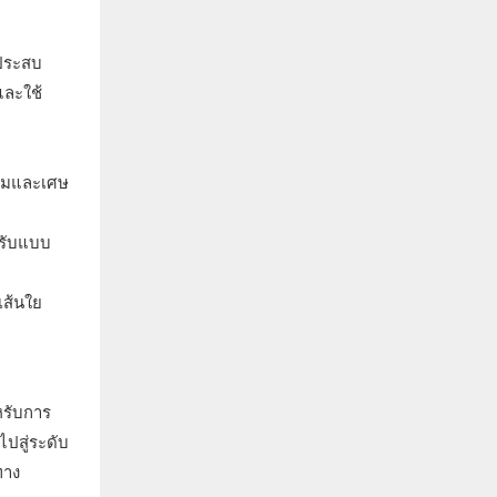
าประสบ
และใช้
ุ่มและเศษ
งรับแบบ
เส้นใย
หรับการ
ไปสู่ระดับ
ทาง