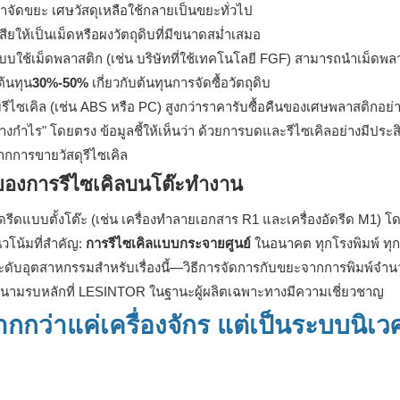
จัดขยะ เศษวัสดุเหลือใช้กลายเป็นขยะทั่วไป
สียให้เป็นเม็ดหรือผงวัตถุดิบที่มีขนาดสม่ำเสมอ
์แบบใช้เม็ดพลาสติก (เช่น บริษัทที่ใช้เทคโนโลยี FGF) สามารถนำเม็ดพล
ต้นทุน
30%-50%
เกี่ยวกับต้นทุนการจัดซื้อวัตถุดิบ
ซเคิล (เช่น ABS หรือ PC) สูงกว่าราคารับซื้อคืนของเศษพลาสติกอย่าง
ร้างกำไร" โดยตรง ข้อมูลชี้ให้เห็นว่า ด้วยการบดและรีไซเคิลอย่างมีประ
ากการขายวัสดุรีไซเคิล
 ของการรีไซเคิลบนโต๊ะทำงาน
ัดรีดแบบตั้งโต๊ะ (เช่น เครื่องทำลายเอกสาร R1 และเครื่องอัดรีด M1) โ
นวโน้มที่สำคัญ:
การรีไซเคิลแบบกระจายศูนย์
ในอนาคต ทุกโรงพิมพ์ ทุกพื
ะดับอุตสาหกรรมสำหรับเรื่องนี้—วิธีการจัดการกับขยะจากการพิมพ์จำ
สนามรบหลักที่ LESINTOR ในฐานะผู้ผลิตเฉพาะทางมีความเชี่ยวชาญ
ากกว่าแค่เครื่องจักร แต่เป็นระบบนิเ