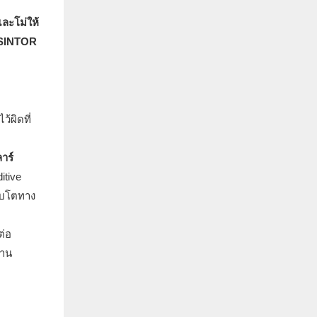
ละโม่ให้
ESINTOR
้ผิดที่
าร์
itive
ติบโตทาง
ต่อ
้าน