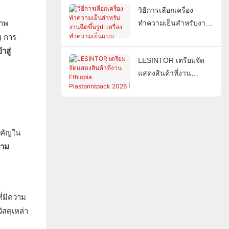
วิธีการเลือกเครื่อง
คาซาบลังกา ประเทศ
ภาพ
ทำความเย็นสำหรับงาน
โมร็อกโก
ฉีดขึ้นรูป: เครื่อง
) การ
ทำความเย็นแบบระบาย
าสู่
LESINTOR เตรียมจัด
ความร้อนด้วยน้ำเทียบ
แสดงสินค้าที่งาน
กับเครื่องทำความเย็น
Ethiopia Plastprintpack
แบบระบายความร้อน
2026 | ผู้ผลิตอุปกรณ์
ด้วยอากาศ
เสริมสำหรับ
อุตสาหกรรมพลาสติก
ำคัญใน
วาม
ี่มีความ
สดุเหล่า