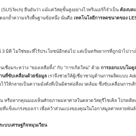
STech) ยืนยันว่า แม้แต่วัสดุขั้นสูงอย่างไวทริเมอร์ก็จำเป็น
ต้องบดแ
ตอกย้ำความจริงพื้นฐานข้อหนึ่ง นั่นคือ
เทคโนโลยีการลดขนาดของ L
มิติ ไม่ใช่ขยะที่ไร้ประโยชน์อีกต่อไป แต่เป็นทรัพยากรที่ถูกนำไปวางไว
ชื่อมระหว่าง "ของเหลือทิ้ง" กับ "การเกิดใหม่" ด้วย
การออกแบบโมดูล
นที่ขับเคลื่อนด้วยข้อมูล
เราจึงช่วยให้ผู้เชี่ยวชาญด้านการผลิตแบบ Add
ให้กลายเป็นความมั่งคั่งที่เป็นมิตรต่อสิ่งแวดล้อม ซึ่งขับเคลื่อนการเ
องคุณ หรือหากคุณมองเห็นศักยภาพมหาศาลในตลาดวัสดุรีไซเคิล โปรดติด
ที่แข็งแกร่งของเรา เพื่อคว้าส่วนแบ่งของคุณในโอกาสมูลค่าหลายพันล
ระบบเศรษฐกิจหมุนเวียน