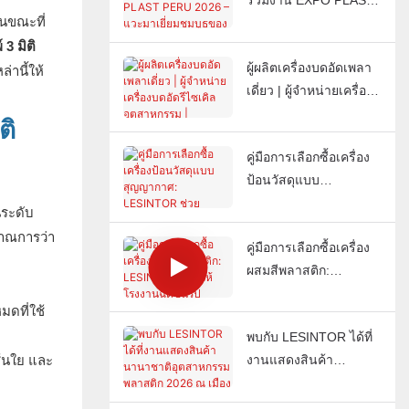
ร่วมงาน EXPO PLAST
ต้นทุนการประมวลผลได้
ในขณะที่
PERU 2026 – แวะมา
อย่างไร
3 มิติ
เยี่ยมชมบูธของเราได้ที่
ผู้ผลิตเครื่องบดอัดเพลา
หมายเลข J851
านี้ให้
เดี่ยว | ผู้จำหน่ายเครื่อง
บดอัดรีไซเคิล
ติ
อุตสาหกรรม |
คู่มือการเลือกซื้อเครื่อง
LESINTOR
ป้อนวัสดุแบบ
สุญญากาศ: LESINTOR
นระดับ
ช่วยโรงงานฉีดขึ้นรูป
มาณการว่า
คู่มือการเลือกซื้อเครื่อง
พลาสติกทั่วโลกในการ
ผสมสีพลาสติก:
ทำให้กระบวนการป้อน
LESINTOR ช่วยให้
วัสดุเป็นไปโดยอัตโนมัติ
มดที่ใช้
โรงงานฉีดขึ้นรูป
ได้อย่างไร
พบกับ LESINTOR ได้ที่
พลาสติกทั่วโลกได้สีที่
ส้นใย และ
งานแสดงสินค้า
สม่ำเสมอทุกครั้งได้
นานาชาติอุตสาหกรรม
อย่างไร
พลาสติก 2026 ณ เมือง