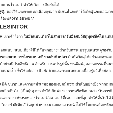
อบแกนโรเตอร์ ทำให้เกิดการติดขัดได้
ูง):
ต้องใช้แรงกระแทกเฉือนสูงมาก มิเช่นนั้นจะทำให้เกิดฝุ่นละอองมาก
เปลืองพลังงานอย่างมาก
อง LESINTOR
R เราเข้าใจว่า
ใบมีดแบบเดียวไม่สามารถรับมือกับวัสดุทุกชนิดได้ แต่เค
แบบ "แบบเดียวใช้ได้กับทุกอย่าง" สำหรับการแปรรูปเศษวัสดุรองรับ
ารออกแบบกรรไกรแบบเกลียวสลับฟันปลา
มันตัดวัสดุได้อย่างสะอาดแล
อได้อย่างมีประสิทธิภาพ สำหรับการแปรรูปชิ้นงานพิมพ์อุตสาหกรรมที่ห
วดเร็ว ซึ่งใช้หลักการบีบอัดด้วยแรงกระแทกแบบเยื้องศูนย์เพื่อสลายชิ
 3 มิติ ขนาดและความสม่ำเสมอของผงบดมีความสำคัญอย่างยิ่ง หากเม็
หากเล็กเกินไป (เป็นฝุ่น) อาจทำให้เกิดฟองอากาศหรือข้อบกพร่องในการพิม
ระยะห่างระหว่างโรเตอร์/สเตเตอร์ที่เหมาะสมที่สุด ทำให้มั่นใจได้ว
กว่า "ทองคำสีเขียว" ในอุตสาหกรรม และสามารถนำไปใช้โดยตรงในเครื่อง