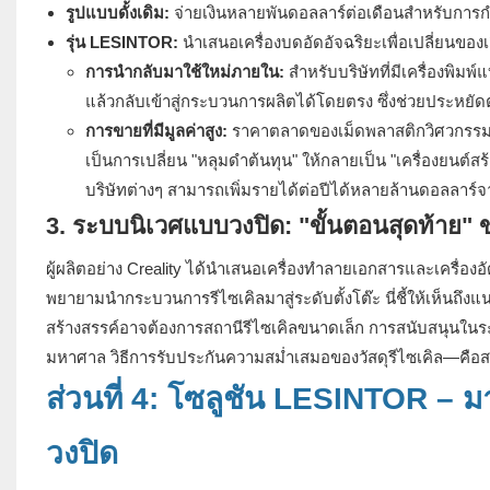
รูปแบบดั้งเดิม:
จ่ายเงินหลายพันดอลลาร์ต่อเดือนสำหรับการกำ
รุ่น LESINTOR:
นำเสนอเครื่องบดอัดอัจฉริยะเพื่อเปลี่ยนของเ
การนำกลับมาใช้ใหม่ภายใน:
สำหรับบริษัทที่มีเครื่องพิมพ
แล้วกลับเข้าสู่กระบวนการผลิตได้โดยตรง ซึ่งช่วยประหยัด
การขายที่มีมูลค่าสูง:
ราคาตลาดของเม็ดพลาสติกวิศวกรรมรีไ
เป็นการเปลี่ยน "หลุมดำต้นทุน" ให้กลายเป็น "เครื่องยนต์ส
บริษัทต่างๆ สามารถเพิ่มรายได้ต่อปีได้หลายล้านดอลลาร์จ
3. ระบบนิเวศแบบวงปิด: "ขั้นตอนสุดท้าย"
ผู้ผลิตอย่าง Creality ได้นำเสนอเครื่องทำลายเอกสารและเครื่องอ
พยายามนำกระบวนการรีไซเคิลมาสู่ระดับตั้งโต๊ะ นี่ชี้ให้เห็นถึงแ
สร้างสรรค์อาจต้องการสถานีรีไซเคิลขนาดเล็ก การสนับสนุนในร
มหาศาล วิธีการรับประกันความสม่ำเสมอของวัสดุรีไซเคิล—คือ
ส่วนที่ 4: โซลูชัน LESINTOR – ม
วงปิด