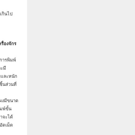
เกินไป
รื่องจักร
การพิมพ์
ะมี
นาและหนัก
้นส่วนที่
ดผงมีขนาด
พ์ขั้น
่าจะได้
อัดเม็ด