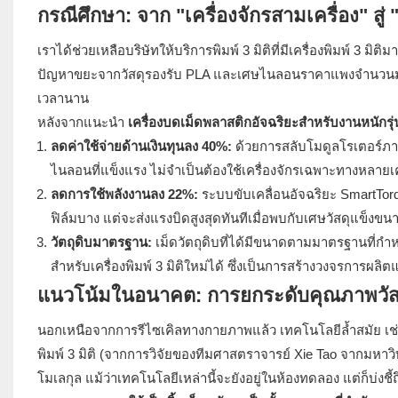
กรณีศึกษา: จาก "เครื่องจักรสามเครื่อง" สู่ 
เราได้ช่วยเหลือบริษัทให้บริการพิมพ์ 3 มิติที่มีเครื่องพิมพ์ 3
ปัญหาขยะจากวัสดุรองรับ PLA และเศษไนลอนราคาแพงจำนวนมหาศ
เวลานาน
หลังจากแนะนำ
เครื่องบดเม็ดพลาสติกอัจฉริยะสำหรับงานหนักร
ลดค่าใช้จ่ายด้านเงินทุนลง 40%:
ด้วยการสลับโมดูลโรเตอร์ภายใ
ไนลอนที่แข็งแรง ไม่จำเป็นต้องใช้เครื่องจักรเฉพาะทางหลายเค
ลดการใช้พลังงานลง 22%:
ระบบขับเคลื่อนอัจฉริยะ SmartTor
ฟิล์มบาง แต่จะส่งแรงบิดสูงสุดทันทีเมื่อพบกับเศษวัสดุแข็งข
วัตถุดิบมาตรฐาน:
เม็ดวัตถุดิบที่ได้มีขนาดตามมาตรฐานที่กำ
สำหรับเครื่องพิมพ์ 3 มิติใหม่ได้ ซึ่งเป็นการสร้างวงจรการผ
แนวโน้มในอนาคต: การยกระดับคุณภาพวัส
นอกเหนือจากการรีไซเคิลทางกายภาพแล้ว เทคโนโลยีล้ำสมัย เช
พิมพ์ 3 มิติ (จากการวิจัยของทีมศาสตราจารย์ Xie Tao จากมหาวิท
โมเลกุล แม้ว่าเทคโนโลยีเหล่านี้จะยังอยู่ในห้องทดลอง แต่ก็บ่ง