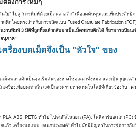
มต้องการใหม่ๆ
้นใย" ไปสู่ ​​"การพิมพ์ด้วยเม็ดพลาสติก" เพื่อลดต้นทุนและเพิ่มประสิทธิ
พลาสติกโดยตรงสำหรับการผลิตแบบ Fused Granulate Fabrication (FGF
งานพิมพ์ 3 มิติที่ถูกทิ้งแล้วกลับมาเป็นเม็ดพลาสติกได้ ก็สามารถป้อนเข้
่อนุภาค"
เครื่องบดเม็ดจึงเป็น "หัวใจ" ของ
บดเม็ดพลาสติกเป็นจุดเริ่มต้นของห่วงโซ่คุณค่าทั้งหมด และเป็นกุญแจส
รื่องเพื่อบดเท่านั้น แต่เป็นสงครามทางเทคโนโลยีที่เกี่ยวข้องกับ
"ค
้งแต่ PLA, ABS, PETG ทั่วไป ไปจนถึงไนลอน (PA), โพลีคาร์บอเนต (PC) ท
แก้ว เครื่องบดแบบ "อเนกประสงค์" ทั่วไปมักมีปัญหาในการจัดการกับวั