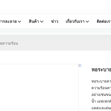
มืออาชีพ
สารละลาย
สินค้า
ข่าว
เกี่ยวกับเรา
ติดต่อเร
ยความร้อน
หอระบาย
หอระบายควา
ความร้อนทา
อย่างเช่น
น้ำ เอฟเฟก
แดดและฝนตก