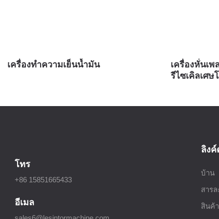
เครื่องทำความเย็นน้ำมัน
เครื่องหั่นเ
รีไซเคิลเศษ
ลิงค์
โทร
บ้าน
+86 15851665433
สารล
อีเมล
สินค้า
sales6@lesintormachine.com