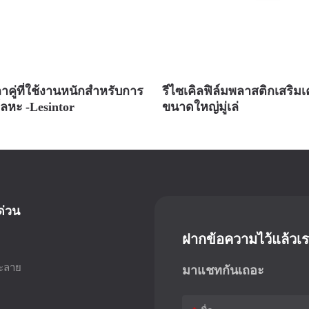
พลาคู่ที่ใช้งานหนักสำหรับการ
รีไซเคิลฟิล์มพลาสติกเสริมเคร
โลหะ -Lesintor
ขนาดใหญ่มู่เล่
ด่วน
ฝากข้อความไว้แล้วเ
ะลาย
มาแชทกันเถอะ