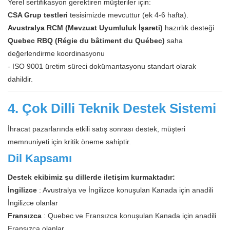
Yerel sertifikasyon gerektiren müşteriler için:
CSA Grup testleri
tesisimizde mevcuttur (ek 4-6 hafta).
Avustralya RCM (Mevzuat Uyumluluk İşareti)
hazırlık desteği
Quebec RBQ (Régie du bâtiment du Québec)
saha
değerlendirme koordinasyonu
- ISO 9001 üretim süreci dokümantasyonu standart olarak
dahildir.
4. Çok Dilli Teknik Destek Sistemi
İhracat pazarlarında etkili satış sonrası destek, müşteri
memnuniyeti için kritik öneme sahiptir.
Dil Kapsamı
Destek ekibimiz şu dillerde iletişim kurmaktadır:
İngilizce
: Avustralya ve İngilizce konuşulan Kanada için anadili
İngilizce olanlar
Fransızca
: Quebec ve Fransızca konuşulan Kanada için anadili
Fransızca olanlar