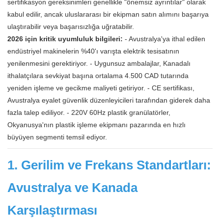
sertifikasyon gereksinimleri genellikle "önemsiz ayrıntılar" olarak
kabul edilir, ancak uluslararası bir ekipman satın alımını başarıya
ulaştırabilir veya başarısızlığa uğratabilir.
2026 için kritik uyumluluk bilgileri:
- Avustralya'ya ithal edilen
endüstriyel makinelerin %40'ı varışta elektrik tesisatının
yenilenmesini gerektiriyor. - Uygunsuz ambalajlar, Kanadalı
ithalatçılara sevkiyat başına ortalama 4.500 CAD tutarında
yeniden işleme ve gecikme maliyeti getiriyor. - CE sertifikası,
Avustralya eyalet güvenlik düzenleyicileri tarafından giderek daha
fazla talep ediliyor. - 220V 60Hz plastik granülatörler,
Okyanusya'nın plastik işleme ekipmanı pazarında en hızlı
büyüyen segmenti temsil ediyor.
1. Gerilim ve Frekans Standartları:
Avustralya ve Kanada
Karşılaştırması