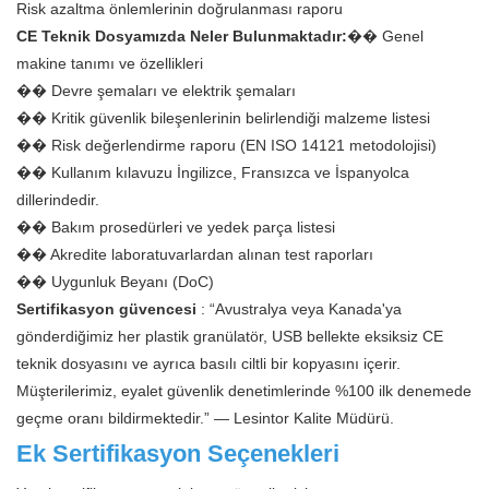
Risk azaltma önlemlerinin doğrulanması raporu
CE Teknik Dosyamızda Neler Bulunmaktadır:
��
Genel
makine tanımı ve özellikleri
��
Devre şemaları ve elektrik şemaları
��
Kritik güvenlik bileşenlerinin belirlendiği malzeme listesi
��
Risk değerlendirme raporu (EN ISO 14121 metodolojisi)
��
Kullanım kılavuzu İngilizce, Fransızca ve İspanyolca
dillerindedir.
��
Bakım prosedürleri ve yedek parça listesi
��
Akredite laboratuvarlardan alınan test raporları
��
Uygunluk Beyanı (DoC)
Sertifikasyon güvencesi
: “Avustralya veya Kanada'ya
gönderdiğimiz her plastik granülatör, USB bellekte eksiksiz CE
teknik dosyasını ve ayrıca basılı ciltli bir kopyasını içerir.
Müşterilerimiz, eyalet güvenlik denetimlerinde %100 ilk denemede
geçme oranı bildirmektedir.” — Lesintor Kalite Müdürü.
Ek Sertifikasyon Seçenekleri