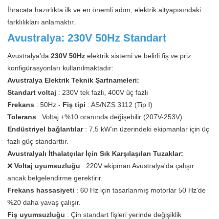
İhracata hazırlıkta ilk ve en önemli adım, elektrik altyapısındaki
farklılıkları anlamaktır.
Avustralya: 230V 50Hz Standart
Avustralya'da
230V 50Hz
elektrik sistemi ve belirli fiş ve priz
konfigürasyonları kullanılmaktadır:
Avustralya Elektrik Teknik Şartnameleri:
Standart voltaj
: 230V tek fazlı, 400V üç fazlı
Frekans
: 50Hz -
Fiş tipi
: AS/NZS 3112 (Tip I)
Tolerans
: Voltaj ±%10 oranında değişebilir (207V-253V)
Endüstriyel bağlantılar
: 7,5 kW'ın üzerindeki ekipmanlar için üç
fazlı güç standarttır.
Avustralyalı İthalatçılar İçin Sık Karşılaşılan Tuzaklar:
❌
Voltaj uyumsuzluğu
: 220V ekipman Avustralya'da çalışır
ancak belgelendirme gerektirir.
Frekans hassasiyeti
: 60 Hz için tasarlanmış motorlar 50 Hz'de
%20 daha yavaş çalışır.
Fiş uyumsuzluğu
: Çin standart fişleri yerinde değişiklik