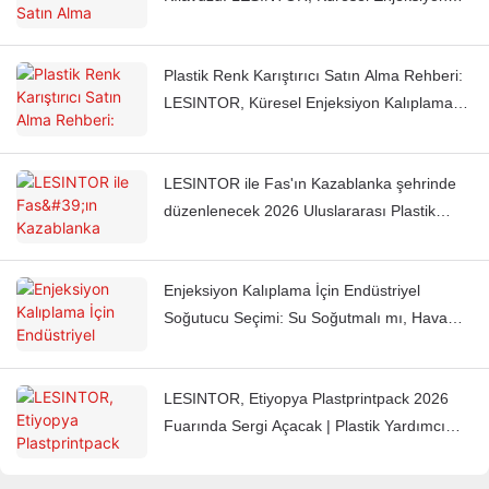
Kalıplama Fabrikalarının Malzeme
Beslemesini Otomatikleştirmesine Nasıl
Plastik Renk Karıştırıcı Satın Alma Rehberi:
Yardımcı Oluyor?
LESINTOR, Küresel Enjeksiyon Kalıplama
Fabrikalarının Her Seferinde Tutarlı Renk
Elde Etmesine Nasıl Yardımcı Oluyor?
LESINTOR ile Fas'ın Kazablanka şehrinde
düzenlenecek 2026 Uluslararası Plastik
Sanayi Forumu Fuarı'nda tanışın.
Enjeksiyon Kalıplama İçin Endüstriyel
Soğutucu Seçimi: Su Soğutmalı mı, Hava
Soğutmalı mı?
LESINTOR, Etiyopya Plastprintpack 2026
Fuarında Sergi Açacak | Plastik Yardımcı
Ekipman Üreticisi