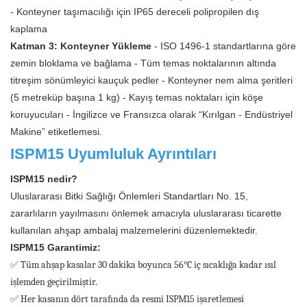
- Konteyner taşımacılığı için IP65 dereceli polipropilen dış
kaplama
Katman 3: Konteyner Yükleme
- ISO 1496-1 standartlarına göre
zemin bloklama ve bağlama - Tüm temas noktalarının altında
titreşim sönümleyici kauçuk pedler - Konteyner nem alma şeritleri
(5 metreküp başına 1 kg) - Kayış temas noktaları için köşe
koruyucuları - İngilizce ve Fransızca olarak “Kırılgan - Endüstriyel
Makine” etiketlemesi.
ISPM15 Uyumluluk Ayrıntıları
ISPM15 nedir?
Uluslararası Bitki Sağlığı Önlemleri Standartları No. 15,
zararlıların yayılmasını önlemek amacıyla uluslararası ticarette
kullanılan ahşap ambalaj malzemelerini düzenlemektedir.
ISPM15 Garantimiz:
✅ Tüm ahşap kasalar 30 dakika boyunca 56°C iç sıcaklığa kadar ısıl
işlemden geçirilmiştir.
✅ Her kasanın dört tarafında da resmi ISPM15 işaretlemesi