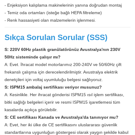
- Enjeksiyon kalıplama makinelerinin yanına doğrudan montaj
- Temiz oda ortamları (isteğe bağlı HEPA filtreleme)
- Renk hassasiyeti olan malzemelerin işlenmesi.
Sıkça Sorulan Sorular (SSS)
S: 220V 60Hz plastik granülatörünüz Avustralya'nın 230V
50Hz sisteminde çalışır mı?
A: Evet. İhracat model motorlarımız 200-240V ve 50/60Hz çift
frekanslı çalışma için derecelendirilmiştir. Avustralya elektrik
denetçileri için voltaj uyumluluğu belgesi sağlıyoruz.
S: ISPM15 ambalaj sertifikası veriyor musunuz?
A: Kesinlikle. Her ihracat gönderisi ISPM15 ısıl işlem sertifikası,
bitki sağlığı belgeleri içerir ve resmi ISPM15 işaretlemesi tüm
kasalarda açıkça görülebilir.
S: CE sertifikası Kanada ve Avustralya'da tanınıyor mu?
A: Evet, her iki ülke de CE sertifikasını uluslararası güvenlik
standartlarına uygunluğun göstergesi olarak yaygın şekilde kabul