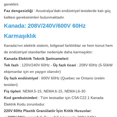
gerektirir.
Faz dengesizliği
: Avustralya'daki endüstriyel tesislerde katı güç
kalitesi gereksinimleri bulunmaktadır.
Kanada: 208V/240V/600V 60Hz
Karmaşıklık
Kanada'nın elektrik sistemi, bölgesel farklılıklar ve hem konut hem
de endüstriyel standartlar nedeniyle daha karmaşıktır:
Kanada Elektrik Teknik Şartnameleri:
Tek fazlı
: 120V/240V 60Hz -
Üç fazlı ticari
: 208V 60Hz (5-50kW
ekipmanlar için en yaygın olanıdır)
Üç fazlı endüstriyel
: 600V 60Hz (Quebec ve Ontario üretim
tesisleri)
Fiş tipleri
: NEMA 5-15, NEMA 6-15, NEMA L6-30
Kod gereksinimleri
: Tüm tesisatlar için CSA C22.1 Kanada
Elektrik Kodu zorunludur.
220V 60Hz Plastik Granülatör İçin Kritik Hususlar: