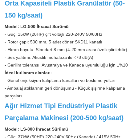
Orta Kapasiteli Plastik Granülatör (50-
150 kg/saat)
Model: LG-500 İhracat Sürümü
- Güç: 15kW (20HP) çift voltajlı 220-240V 50/60Hz
- Rotor çapı: 500 mm, 5 adet döner SKD11 kanatlı
- Ekran boyutu: Standart 8 mm (4-20 mm arası özelleştirilebilir)
- Ses yalıtımı: Akustik muhafaza ile <78 dB(A)
- Gerilim toleransı: Avustralya ve Kanada uyumluluğu için ±%10
İdeal kullanım alanları:
- Genel enjeksiyon kalıplama kanalları ve besleme yolları
- Ambalaj atıklarının geri dönüşümü - Küçük şişirme kalıplama
parçaları
Ağır Hizmet Tipi Endüstriyel Plastik
Parçalama Makinesi (200-500 kg/saat)
Model: LS-800 İhracat Sürümü
- Güç: 37kW (50HP) 220-240V 60Hz (Kanada) / 415V 50Hz