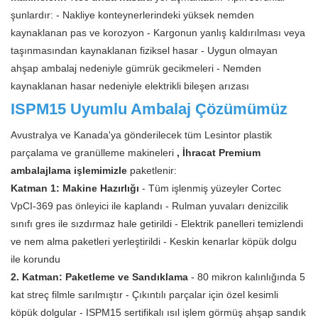
şunlardır: - Nakliye konteynerlerindeki yüksek nemden
kaynaklanan pas ve korozyon - Kargonun yanlış kaldırılması veya
taşınmasından kaynaklanan fiziksel hasar - Uygun olmayan
ahşap ambalaj nedeniyle gümrük gecikmeleri - Nemden
kaynaklanan hasar nedeniyle elektrikli bileşen arızası
ISPM15 Uyumlu Ambalaj Çözümümüz
Avustralya ve Kanada'ya gönderilecek tüm Lesintor plastik
parçalama ve granülleme makineleri
, İhracat Premium
ambalajlama işlemimizle
paketlenir:
Katman 1: Makine Hazırlığı
- Tüm işlenmiş yüzeyler Cortec
VpCI-369 pas önleyici ile kaplandı - Rulman yuvaları denizcilik
sınıfı gres ile sızdırmaz hale getirildi - Elektrik panelleri temizlendi
ve nem alma paketleri yerleştirildi - Keskin kenarlar köpük dolgu
ile korundu
2. Katman: Paketleme ve Sandıklama
- 80 mikron kalınlığında 5
kat streç filmle sarılmıştır - Çıkıntılı parçalar için özel kesimli
köpük dolgular - ISPM15 sertifikalı ısıl işlem görmüş ahşap sandık