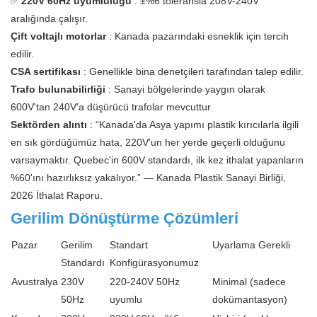
✅
220V 60Hz uyumluluğu
: ±%6 toleransla 208V-240V
aralığında çalışır.
Çift voltajlı motorlar
: Kanada pazarındaki esneklik için tercih
edilir.
CSA sertifikası
: Genellikle bina denetçileri tarafından talep edilir.
Trafo bulunabilirliği
: Sanayi bölgelerinde yaygın olarak
600V'tan 240V'a düşürücü trafolar mevcuttur.
Sektörden alıntı
: “Kanada'da Asya yapımı plastik kırıcılarla ilgili
en sık gördüğümüz hata, 220V'un her yerde geçerli olduğunu
varsaymaktır. Quebec'in 600V standardı, ilk kez ithalat yapanların
%60'ını hazırlıksız yakalıyor.” — Kanada Plastik Sanayi Birliği,
2026 İthalat Raporu.
Gerilim Dönüştürme Çözümleri
Pazar
Gerilim
Standart
Uyarlama Gerekli
Standardı
Konfigürasyonumuz
Avustralya
230V
220-240V 50Hz
Minimal (sadece
50Hz
uyumlu
dokümantasyon)