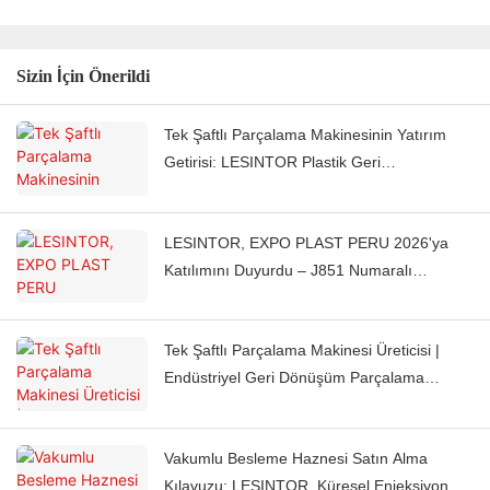
Sizin İçin Önerildi
Tek Şaftlı Parçalama Makinesinin Yatırım
Getirisi: LESINTOR Plastik Geri
Dönüştürücülerin İşleme Maliyetlerini
Düşürmesine Nasıl Yardımcı Oluyor?
LESINTOR, EXPO PLAST PERU 2026'ya
Katılımını Duyurdu – J851 Numaralı
Standımızda Bizi Ziyaret Edin
Tek Şaftlı Parçalama Makinesi Üreticisi |
Endüstriyel Geri Dönüşüm Parçalama
Makinesi Tedarikçisi | LESINTOR
Vakumlu Besleme Haznesi Satın Alma
Kılavuzu: LESINTOR, Küresel Enjeksiyon