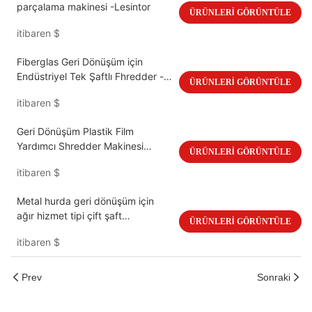
parçalama makinesi -Lesintor
ÜRÜNLERI GÖRÜNTÜLE
itibaren
$
Fiberglas Geri Dönüşüm için
Endüstriyel Tek Şaftlı Fhredder -
ÜRÜNLERI GÖRÜNTÜLE
Lesintor
itibaren
$
Geri Dönüşüm Plastik Film
Yardımcı Shredder Makinesi
ÜRÜNLERI GÖRÜNTÜLE
Büyük Volanlar
itibaren
$
Metal hurda geri dönüşüm için
ağır hizmet tipi çift şaft
ÜRÜNLERI GÖRÜNTÜLE
parçalayıcı -Lessintor
itibaren
$
Prev
Sonraki