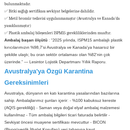
bulunmaktadır.
✅ Bitki sağlığı sertifikası sevkiyat belgelerine dahildir.
✅ Metil bromür tedavisi uygulanmamıştır (Avustralya ve Kanada'da
yasaklanmıştır)
✅ Plastik ambalaj bileşenleri ISPM15 gerekliliklerinden muaftır.
Ambalaj başarı ölçütü
: “2025 yılında, ISPM15 ambalajlı plastik
kırıcılarımızın %98,7'si Avustralya ve Kanada'ya hasarsız bir
şekilde ulaştı; bu oran sektör ortalaması olan %82'nin çok
üzerinde.” — Lesintor Lojistik Departmanı Yıllık Raporu.
Avustralya'ya Özgü Karantina
Gereksinimleri
Avustralya, dünyanın en katı karantina yasalarından bazılarına
sahip. Ambalajlarımız şunları içerir: - %100 kabuksuz kereste
(AQIS gerekliliği) - Saman veya doğal elyaf ambalaj malzemesi
kullanılmaz - Tüm ambalaj bilgileri ticari faturada belirtilir -
Sevkiyat öncesi muayene sertifikası mevcuttur - BICON
(Biyogüvenlik İthalat Koşulları) veri tabanına kayıt.