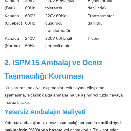
Kanada
208V
220V 60Hz, %6
Hiçbiri (aralık
(Batı)
60Hz
toleranslı
dahilinde)
Kanada
600V
220V 60Hz +
Transformatör
(Quebec)
60Hz
düşürücü
dahildir.
transformatör
Kanada
240V
220V 60Hz çift
Hiçbiri
(Karma)
60Hz
dereceli motor
2. ISPM15 Ambalaj ve Deniz
Taşımacılığı Koruması
Uluslararası nakliye, ekipmanları çok sayıda elleçleme
aşamasına, sıcaklık dalgalanmalarına ve aşındırıcı tuzlu havaya
maruz bırakır.
Yetersiz Ambalajın Maliyeti
Yetersiz ambalajlama, deniz taşımacılığı sırasında
endüstriyel
makinelerin %30'unda hasara
yol açmaktadır. Tipik sorunlar