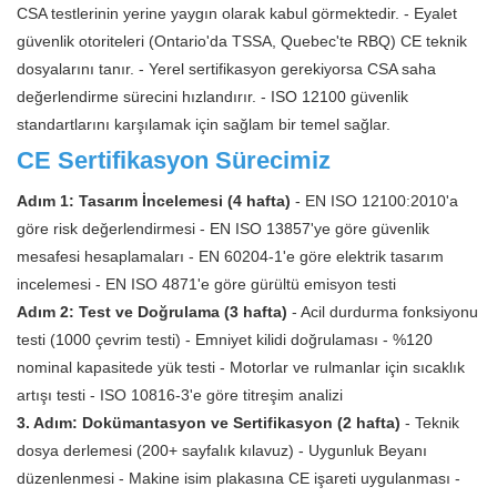
CSA testlerinin yerine yaygın olarak kabul görmektedir. - Eyalet
güvenlik otoriteleri (Ontario'da TSSA, Quebec'te RBQ) CE teknik
dosyalarını tanır. - Yerel sertifikasyon gerekiyorsa CSA saha
değerlendirme sürecini hızlandırır. - ISO 12100 güvenlik
standartlarını karşılamak için sağlam bir temel sağlar.
CE Sertifikasyon Sürecimiz
Adım 1: Tasarım İncelemesi (4 hafta)
- EN ISO 12100:2010'a
göre risk değerlendirmesi - EN ISO 13857'ye göre güvenlik
mesafesi hesaplamaları - EN 60204-1'e göre elektrik tasarım
incelemesi - EN ISO 4871'e göre gürültü emisyon testi
Adım 2: Test ve Doğrulama (3 hafta)
- Acil durdurma fonksiyonu
testi (1000 çevrim testi) - Emniyet kilidi doğrulaması - %120
nominal kapasitede yük testi - Motorlar ve rulmanlar için sıcaklık
artışı testi - ISO 10816-3'e göre titreşim analizi
3. Adım: Dokümantasyon ve Sertifikasyon (2 hafta)
- Teknik
dosya derlemesi (200+ sayfalık kılavuz) - Uygunluk Beyanı
düzenlenmesi - Makine isim plakasına CE işareti uygulanması -