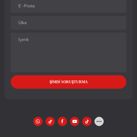
E -posta
Ülke
Içerik
ŞIMDI SORUŞTURMA