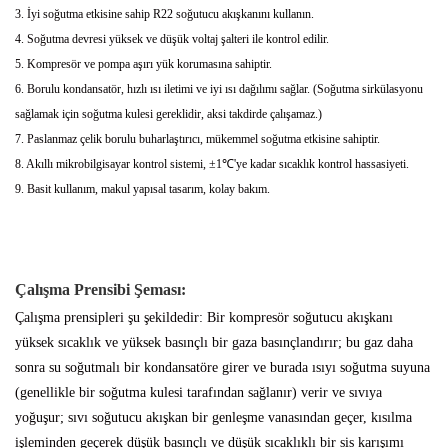
3. İyi soğutma etkisine sahip R22 soğutucu akışkanını kullanın.
4. Soğutma devresi yüksek ve düşük voltaj şalteri ile kontrol edilir.
5. Kompresör ve pompa aşırı yük korumasına sahiptir.
6. Borulu kondansatör, hızlı ısı iletimi ve iyi ısı dağılımı sağlar. (Soğutma sirkülasyonu
sağlamak için soğutma kulesi gereklidir, aksi takdirde çalışamaz.)
7. Paslanmaz çelik borulu buharlaştırıcı, mükemmel soğutma etkisine sahiptir.
8. Akıllı mikrobilgisayar kontrol sistemi, ±1℃'ye kadar sıcaklık kontrol hassasiyeti.
9. Basit kullanım, makul yapısal tasarım, kolay bakım.
Çalışma Prensibi Şeması:
Çalışma prensipleri şu şekildedir: Bir kompresör soğutucu akışkanı
yüksek sıcaklık ve yüksek basınçlı bir gaza basınçlandırır; bu gaz daha
sonra su soğutmalı bir kondansatöre girer ve burada ısıyı soğutma suyuna
(genellikle bir soğutma kulesi tarafından sağlanır) verir ve sıvıya
yoğuşur; sıvı soğutucu akışkan bir genleşme vanasından geçer, kısılma
işleminden geçerek düşük basınçlı ve düşük sıcaklıklı bir sis karışımı