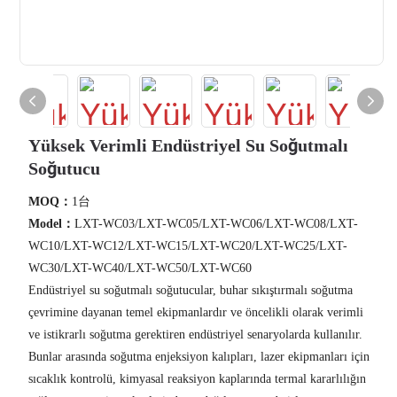
Yüksek Verimli Endüstriyel Su Soğutmalı
Soğutucu
MOQ：
1台
Model：
LXT-WC03/LXT-WC05/LXT-WC06/LXT-WC08/LXT-
WC10/LXT-WC12/LXT-WC15/LXT-WC20/LXT-WC25/LXT-
WC30/LXT-WC40/LXT-WC50/LXT-WC60
Endüstriyel su soğutmalı soğutucular, buhar sıkıştırmalı soğutma
çevrimine dayanan temel ekipmanlardır ve öncelikli olarak verimli
ve istikrarlı soğutma gerektiren endüstriyel senaryolarda kullanılır.
Bunlar arasında soğutma enjeksiyon kalıpları, lazer ekipmanları için
sıcaklık kontrolü, kimyasal reaksiyon kaplarında termal kararlılığın