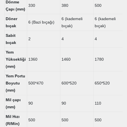
Dönme
330
380
500
Çapı (mm)
Döner
6 (kademeli
6 (kademeli
6 (Bazi bıçağı)
bıçak
bıçak)
bıçak)
Sabit
2
4
4
bıçak
Yem
Yüksekliği
1360
1460
1780
(mm)
Yem Portu
Boyutu
500*470
600*520
650*520
(mm)
Mil çapı
90
90
110
(mm)
Mil Hızı
500
500
500
(R/Min)