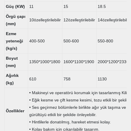
Güç (KW)
11
15
18.5
Örgü çapı
10özelleştirilebilir
12özelleştirilebilir
14özelleştirilebilir
(mm)
Ezme
yeteneği
400-500
500-600
550-800
(kg/s)
Boyut
1350*1000*1800
1600*1100*1900
2000*1200*2330
(mm)
Ağırlık
610
758
1130
(kg)
• Makineyi ve operatörü korumak için tasarlanmış Kilit G
• Eğik kesme ve çift kesme kesimi, tozu etkili bir şekilde
• Ses geçirmez bölümlerle birlikte ağır yük taşıma ve to
Özellikler
gürültüyü etkili bir şekilde önleyebilir.
• Hintlilerle donatılmış, hareket etmesi kolay.
• Kolay bakım için çıkarılabilir tasarım.