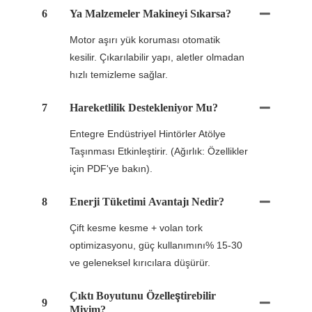
6
Ya Malzemeler Makineyi Sıkarsa?
Motor aşırı yük koruması otomatik
kesilir. Çıkarılabilir yapı, aletler olmadan
hızlı temizleme sağlar.
7
Hareketlilik Destekleniyor Mu?
Entegre Endüstriyel Hintörler Atölye
Taşınması Etkinleştirir. (Ağırlık: Özellikler
için PDF'ye bakın).
8
Enerji Tüketimi Avantajı Nedir?
Çift kesme kesme + volan tork
optimizasyonu, güç kullanımını% 15-30
ve geleneksel kırıcılara düşürür.
Çıktı Boyutunu Özelleştirebilir
9
Miyim?