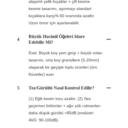
alaşımlı çelik bıçaklar + çift kesme
kesme tasarımı, aşınmayı standart
bıçaklara karşı% 60 oranında azaltır.
Uzun ömür için ayarlanabilir.
Büyük Hacimli Öğeleri Idare
4
Edebilir Mi?
Evet. Büyük boy yem girişi + büyük volan
tasarımı, orta boy granüllere (5-20mm)
ulaşarak bir geçişte toplu ürünleri (örn.
Küvetler) ezer.
5
Toz/gürültü Nasıl Kontrol Edilir?
(1) Eğik kesim tozu azaltır; (2) Ses
geçirmez bölümler + ağır yük rulmanları
daha düşük gürültü <85dB (endüstri
AVG: 90-100dB).