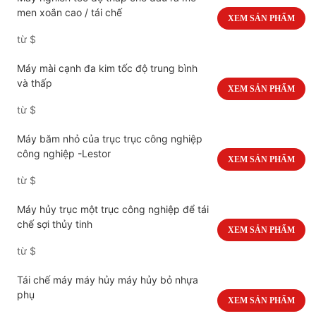
men xoắn cao / tái chế
XEM SẢN PHẨM
từ
$
Máy mài cạnh đa kim tốc độ trung bình
và thấp
XEM SẢN PHẨM
từ
$
Máy băm nhỏ của trục trục công nghiệp
công nghiệp -Lestor
XEM SẢN PHẨM
từ
$
Máy hủy trục một trục công nghiệp để tái
chế sợi thủy tinh
XEM SẢN PHẨM
từ
$
Tái chế máy máy hủy máy hủy bỏ nhựa
phụ
XEM SẢN PHẨM