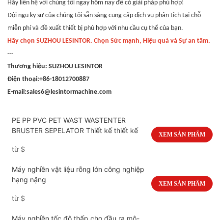
Hãy liên hệ với chúng tôi ngay hôm nay để có giải pháp phù hợp!
Đội ngũ kỹ sư của chúng tôi sẵn sàng cung cấp dịch vụ phân tích tại chỗ
miễn phí và đề xuất thiết bị phù hợp với nhu cầu cụ thể của bạn.
Hãy chọn SUZHOU LESINTOR. Chọn Sức mạnh, Hiệu quả và Sự an tâm.
---
Thương hiệu: SUZHOU LESINTOR
Điện thoại:
+86-18012700887
E-mail:sales6@lesintormachine.com
PE PP PVC PET WAST WASTENTER
BRUSTER SEPELATOR Thiết kế thiết kế
XEM SẢN PHẨM
từ
$
Máy nghiền vật liệu rỗng lớn công nghiệp
hạng nặng
XEM SẢN PHẨM
từ
$
Máy nghiền tốc độ thấp cho đầu ra mô-