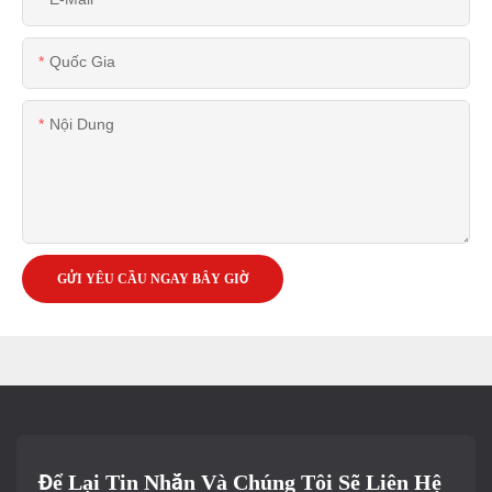
Quốc Gia
Nội Dung
GỬI YÊU CẦU NGAY BÂY GIỜ
Để Lại Tin Nhắn Và Chúng Tôi Sẽ Liên Hệ