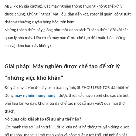
ABS, PP, PS gia cường). Các máy nghiền thông thường không thể xử lý
được chúng. Chúng "nghẹt" vật liệu, dẫn đến kẹt, rotor bị quấn, công suất
thấp và thường xuyên hỏng hóc, tốn kém.
Những thách thức này giống như một danh sách "thách thức" đối với các
quản lý nhà máy. Liệu có cỗ máy nào được chế tạo để thuần hóa những
con vật khó bảo này không?
Giải pháp: Máy nghiền được chế tạo để xử lý
"những việc khó khăn"
Để giải quyết vấn đề này trên toàn ngành, SUZHOU LESINTOR đã thiết kế
Dòng
máy nghiền hạng nặng
, được thiết kế chuyên biệt cho các chi tiết
phế liệu lớn và dày. Chúng tôi đã chế tạo một cỗ máy vượt qua mọi thử
thách.
Nó cung cấp giải pháp tối ưu như thế nào?
Sức mạnh thô sơ "Đánh trả": Cốt lõi của nó là hệ thống truyền động được
tối ưu hóa, mang lại mô-men xoắn và công suất vượt trội. Nó nghiền nát