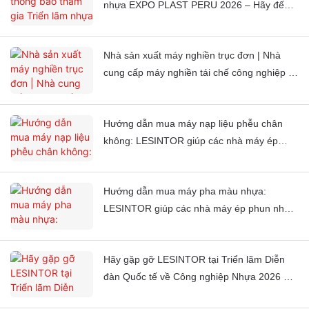
nhựa EXPO PLAST PERU 2026 – Hãy đến
thăm gian hàng J851 của chúng tôi!
Nhà sản xuất máy nghiền trục đơn | Nhà
cung cấp máy nghiền tái chế công nghiệp |
LESINTOR
Hướng dẫn mua máy nạp liệu phễu chân
không: LESINTOR giúp các nhà máy ép
phun toàn cầu tự động hóa quy trình cấp
liệu như thế nào?
Hướng dẫn mua máy pha màu nhựa:
LESINTOR giúp các nhà máy ép phun nhựa
toàn cầu đạt được màu sắc nhất quán như
thế nào?
Hãy gặp gỡ LESINTOR tại Triển lãm Diễn
đàn Quốc tế về Công nghiệp Nhựa 2026 ở
Casablanca, Ma-rốc.