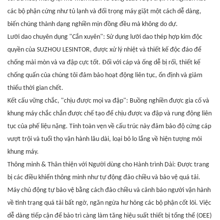
các bộ phận cứng như tủ lạnh và đối trọng máy giặt một cách dễ dàng,
biến chúng thành dạng nghiền mịn đồng đều mà không do dự.
Lưỡi dao chuyên dụng "Cắn xuyên": Sử dụng lưỡi dao thép hợp kim độc
quyền của SUZHOU LESINTOR, được xử lý nhiệt và thiết kế độc đáo để
chống mài mòn và va đập cực tốt. Đối với cáp và ống dễ bị rối, thiết kế
chống quấn của chúng tôi đảm bảo hoạt động liên tục, ổn định và giảm
thiểu thời gian chết.
Kết cấu vững chắc, "chịu được mọi va đập": Buồng nghiền được gia cố và
khung máy chắc chắn được chế tạo để chịu được va đập và rung động liên
tục của phế liệu nặng. Tính toàn vẹn về cấu trúc này đảm bảo độ cứng cáp
vượt trội và tuổi thọ vận hành lâu dài, loại bỏ lo lắng về hiện tượng mỏi
khung máy.
Thông minh & Thân thiện với Người dùng cho Hành trình Dài: Được trang
bị các điều khiển thông minh như tự động đảo chiều và bảo vệ quá tải.
Máy chủ động tự bảo vệ bằng cách đảo chiều và cảnh báo người vận hành
về tình trạng quá tải bất ngờ, ngăn ngừa hư hỏng các bộ phận cốt lõi. Việc
dễ dàng tiếp cận để bảo trì càng làm tăng hiệu suất thiết bị tổng thể (OEE)