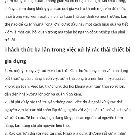
giảm đáng kể hiệu suất, không gian và lợi nhuận của bạn. Khi chất đống,
chúng chiếm dụng không gian sàn quý giá và trở thành một vấn đề nhức
nhối trong việc kiểm soát chi phí và tuân thủ quy định về môi trường. Làm
thế nào để xử lý những "ông lớn" cứng đầu này một cách hiệu quả và tiết
kiệm là một câu hỏi quan trọng mà toàn bộ ngành công nghiệp cần phải
trả lời.
Thách thức ba lần trong việc xử lý rác thải thiết bị
gia dụng
1. Ác mộng trong việc xử lý và lưu trữ: Kích thước cồng kềnh và hình dạng
bất thường của chúng khiến việc xử lý thủ công trở nên kém hiệu quả và
không an toàn. Việc lưu trữ chúng đòi hỏi không gian tạm thời rộng lớn,
dẫn đến nhà xưởng lộn xộn và quản lý 5S kém.
2. Chi phí xử lý rác thải truyền thống cao: Việc thuê ngoài xử lý rác thải
nguyên vẹn tại các bãi chôn lấp đồng nghĩa với việc phải trả phí vận chuyển
và xử lý cao. Tệ hơn nữa, bạn đang lãng phí các nguồn tài nguyên tiềm
năng, làm tăng chi phí nguyên liệu thô.
3. Rào cản lớn đối với việc tái chế: Nhựa gia dụng thường rất cứng (như