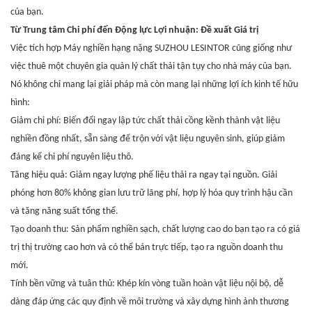
của bạn.
Từ Trung tâm Chi phí đến Động lực Lợi nhuận: Đề xuất Giá trị
Việc tích hợp Máy nghiền hạng nặng SUZHOU LESINTOR cũng giống như
việc thuê một chuyên gia quản lý chất thải tận tụy cho nhà máy của bạn.
Nó không chỉ mang lại giải pháp mà còn mang lại những lợi ích kinh tế hữu
hình:
Giảm chi phí: Biến đổi ngay lập tức chất thải cồng kềnh thành vật liệu
nghiền đồng nhất, sẵn sàng để trộn với vật liệu nguyên sinh, giúp giảm
đáng kể chi phí nguyên liệu thô.
Tăng hiệu quả: Giảm ngay lượng phế liệu thải ra ngay tại nguồn. Giải
phóng hơn 80% không gian lưu trữ lãng phí, hợp lý hóa quy trình hậu cần
và tăng năng suất tổng thể.
Tạo doanh thu: Sản phẩm nghiền sạch, chất lượng cao do bạn tạo ra có giá
trị thị trường cao hơn và có thể bán trực tiếp, tạo ra nguồn doanh thu
mới.
Tính bền vững và tuân thủ: Khép kín vòng tuần hoàn vật liệu nội bộ, dễ
dàng đáp ứng các quy định về môi trường và xây dựng hình ảnh thương