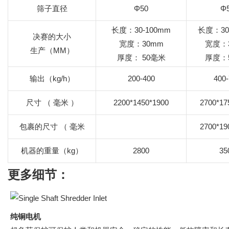
筛子直径
Φ50
Φ
长度：30-100mm
长度：30
决赛的大小
宽度：30mm
宽度：
生产（MM）
厚度：
50毫米
厚度：
输出（kg/h）
200-400
400
尺寸
（
毫米
）
2200*1450*1900
2700*17
包裹的尺寸
（
毫米
2700*19
机器的重量（kg）
2800
35
更多细节：
纯铜电机