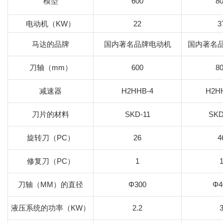
模型
600
8
电动机（KW）
22
3
马达的品牌
国内著名品牌电动机
国内著名
刀轴（mm）
600
8
减速器
H2HHB-4
H2H
刀片的材料
SKD-11
SKD
旋转刀（PC）
26
4
修复刀（PC）
1
刀轴（MM）的直径
Φ300
Φ4
液压系统的功率（KW）
2.2