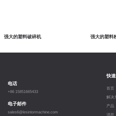
强大的塑料破碎机
强大的塑料
快速
电话
首页
+86 15851665433
解决
电子邮件
产品
sales6@lesintormachine.com
消息