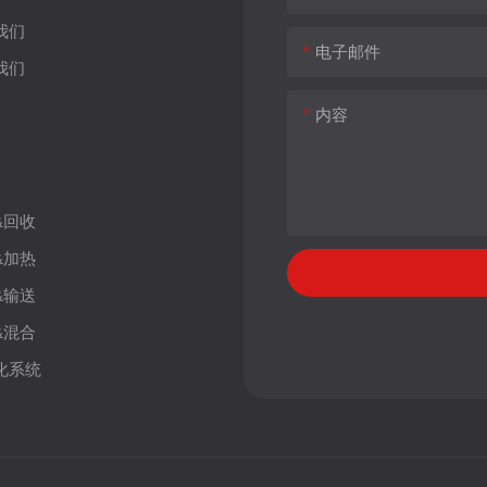
我们
电子邮件
我们
内容
&回收
&加热
&输送
&混合
化系统