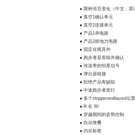
●
两种语言变化（中文，英
●
真空1确认单元
●
真空2连接单元
●
产品1串电路
●
产品2抓地力电路
●
固定在模具外
●
跑步者是剪辑并确认
●
传送带的恒星信号
●
弹出器链接
●
拒绝产品有缺陷
●
中途跑步者发行
●
多个stopperandlayout位
●
R
在 90
●
穿越期间的姿势控制
●
自动堆叠
●
内在标签