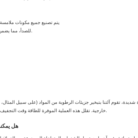
يتم تصنيع جميع مكونات ملامسة ا
للصدأ، مما يضمن بقاء المواد الخام البلاستيكية غير ملوثة وتلبية متطلبات الإنتاج النظيف.
شديدة، تقوم آلتنا بتبخير جزيئات الرطوبة من المواد (على سبيل المثال، 
خارجية. تقلل هذه العملية الموفرة للطاقة وقت التجفيف بنسبة تزيد عن 40% مع ضمان توزيع الحرارة بشكل موحد.
هل يمكنه