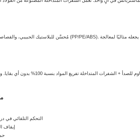
لماسترباتش في آنٍ واحد. تعمل الشفرات المتداخلة المصنوعة من الفولاذ 
مُحسَّن للبلاستيك الحبيبي، والقصاصات المسحوقة، والحبيبات المعاد تدوير
يضمن البرميل المخروطي المصنوع من الفولاذ 
ما
● التحكم التلقائي في در
● إيقاف 
● ح