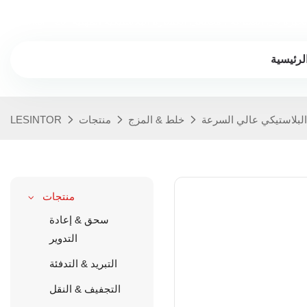
سنوات من الخبرة في الصناعة ، مصنعي الكسارة البلاستيكية المهنية
لرئيسية
خلط & المزج
منتجات
LESINTOR
منتجات
سحق & إعادة
التدوير
التبريد & التدفئة
التجفيف & النقل