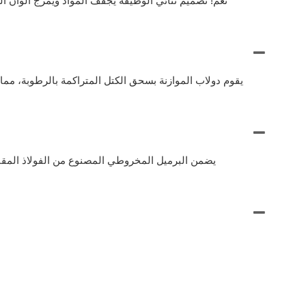
نعم! تصميم ثنائي الوظيفة يجفف المواد ويمزج ألوان ا