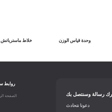
وحدة قياس الوزن
خلاط ماسترباتش ل
روابط س
رك رسالة وسنتصل بك
الصفحة الر
دعونا نتحادث