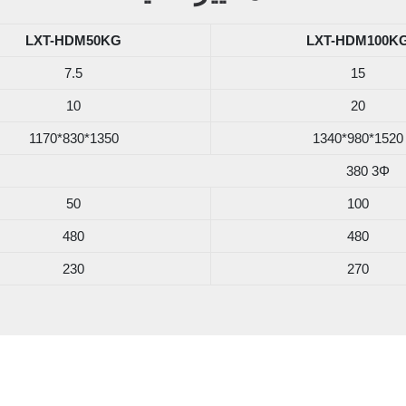
LXT-HDM50KG
LXT-HDM100K
7.5
15
10
20
1170*830*1350
1340*980*1520
380 3Φ
50
100
480
480
230
270