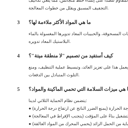
المقاوم للصدأ على إنشاء خلط متجانس، مما يلغي تكاليف
التجفيف المسبق ويقلل من خطوات المعالجة.
ما هي المواد الأكثر ملاءمة لها؟
3
ها المغسولة بالماء (PP/PE/ABS). يقوم دولاب الموازنة بسحق الكتل المتراكمة بالرطوبة، مما يجعله مثاليًا لمعالجة
البلاستيك المعاد تدويره.
كيف أستفيد من تصميم "لا منطقة ميتة"؟
4
المقاوم للصدأ + الشفرات المتداخلة تفريغ المواد بنسبة 100% بدون أي بقايا. ويعمل هذا على تعزيز العائد، وتبسيط عملية التنظيف، ومنع
التلوث المتبادل بين الدفعات.
 هي ميزات السلامة التي تحمي الماكينة والمواد؟
5
يتضمن نظام الحماية الثلاثي لدينا:
جة الحرارة (يمنع الضرر الناتج عن ارتفاع درجة الحرارة)
التشغيل بناءً على المؤقت (يتجنب الإفراط في المعالجة)
ماية من الحمل الزائد (يحمي المحرك من المواد العالقة)