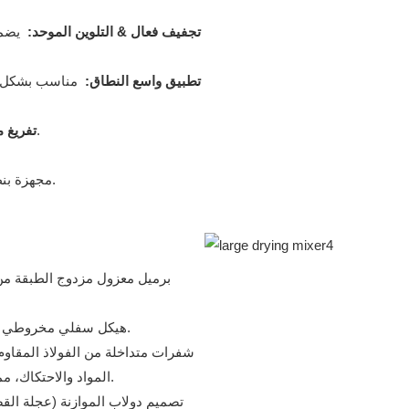
1. تجفيف فعال & التلوين الموحد:
يضمن
2.تطبيق واسع النطاق:
مناسب بشكل خا
تعتبر عملية التفريغ بسيطة ولا تتطلب تشغيل المحرك الرئيسي.
3. تفريغ
مجهزة بنظام التحكم التلقائي في درجة الحرارة لإدارة درجة حرارة المعالجة بدقة.
برميل معزول مزدوج الطبقة من 
هيكل سفلي مخروطي (بدون زوايا ميتة): يضمن التفريغ الكامل للمواد ويسهل التنظيف الشامل.
شفرات متداخلة من الفولاذ المقاوم
المواد والاحتكاك، مما يؤدي إلى زيادة استخدام طاقة المحرك وتنظيف البرميل بشكل أسهل.
تصميم دولاب الموازنة (عجلة الق