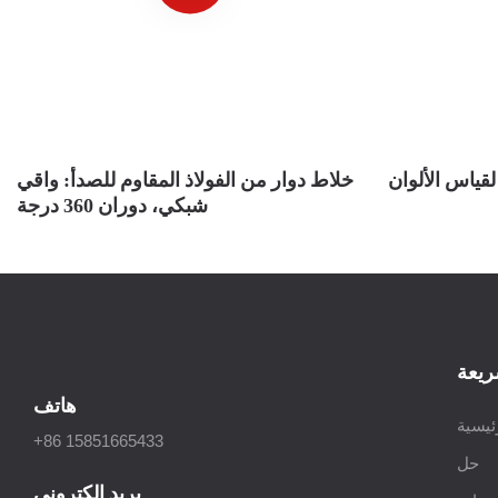
قياس الألوان
خلاط دوار من الفولاذ المقاوم للصدأ: واقي
شبكي، دوران 360 درجة
ريعة
هاتف
ئيسية
+86 15851665433
حل
بريد إلكتروني