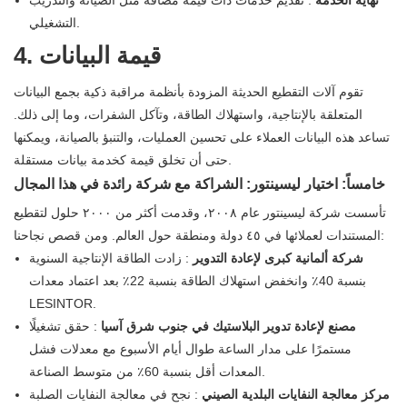
نهاية الخدمة
: تقديم خدمات ذات قيمة مضافة مثل الصيانة والتدريب
التشغيلي.
4. قيمة البيانات
تقوم آلات التقطيع الحديثة المزودة بأنظمة مراقبة ذكية بجمع البيانات
المتعلقة بالإنتاجية، واستهلاك الطاقة، وتآكل الشفرات، وما إلى ذلك.
تساعد هذه البيانات العملاء على تحسين العمليات، والتنبؤ بالصيانة، ويمكنها
حتى أن تخلق قيمة كخدمة بيانات مستقلة.
خامساً: اختيار ليسينتور: الشراكة مع شركة رائدة في هذا المجال
تأسست شركة ليسينتور عام ٢٠٠٨، وقدمت أكثر من ٢٠٠٠ حلول لتقطيع
المستندات لعملائها في ٤٥ دولة ومنطقة حول العالم. ومن قصص نجاحنا:
شركة ألمانية كبرى لإعادة التدوير
: زادت الطاقة الإنتاجية السنوية
بنسبة 40٪ وانخفض استهلاك الطاقة بنسبة 22٪ بعد اعتماد معدات
LESINTOR.
مصنع لإعادة تدوير البلاستيك في جنوب شرق آسيا
: حقق تشغيلًا
مستمرًا على مدار الساعة طوال أيام الأسبوع مع معدلات فشل
المعدات أقل بنسبة 60٪ من متوسط ​​الصناعة.
مركز معالجة النفايات البلدية الصيني
: نجح في معالجة النفايات الصلبة