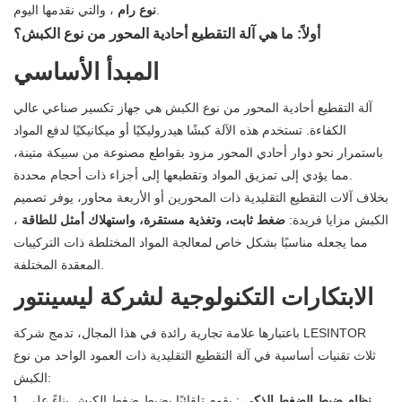
، والتي نقدمها اليوم.
نوع رام
أولاً: ما هي آلة التقطيع أحادية المحور من نوع الكبش؟
المبدأ الأساسي
آلة التقطيع أحادية المحور من نوع الكبش هي جهاز تكسير صناعي عالي
الكفاءة. تستخدم هذه الآلة كبشًا هيدروليكيًا أو ميكانيكيًا لدفع المواد
باستمرار نحو دوار أحادي المحور مزود بقواطع مصنوعة من سبيكة متينة،
مما يؤدي إلى تمزيق المواد وتقطيعها إلى أجزاء ذات أحجام محددة.
بخلاف آلات التقطيع التقليدية ذات المحورين أو الأربعة محاور، يوفر تصميم
الكبش مزايا فريدة:
ضغط ثابت، وتغذية مستقرة، واستهلاك أمثل للطاقة
،
مما يجعله مناسبًا بشكل خاص لمعالجة المواد المختلطة ذات التركيبات
المعقدة المختلفة.
الابتكارات التكنولوجية لشركة ليسينتور
باعتبارها علامة تجارية رائدة في هذا المجال، تدمج شركة LESINTOR
ثلاث تقنيات أساسية في آلة التقطيع التقليدية ذات العمود الواحد من نوع
الكبش:
نظام ضبط الضغط الذكي
: يقوم تلقائيًا بضبط ضغط الكبش بناءً على