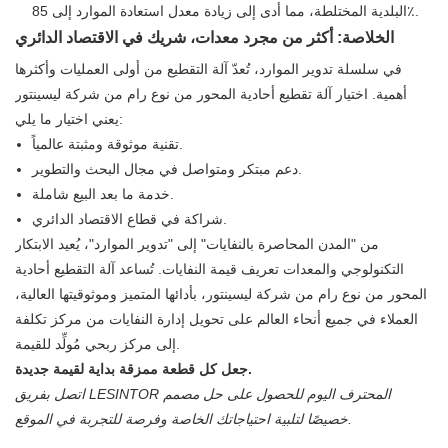
البلدية المختلطة، مما أدى إلى زيادة معدل استعادة الموارد إلى 85٪.
الخلاصة: أكثر من مجرد معدات، شريك في الاقتصاد الدائري
في سلسلة تدوير الموارد، تُعدّ آلة التقطيع من أولى العمليات وأكثرها
أهمية. اختيار آلة تقطيع أحادية المحور من نوع رام من شركة ليسينتور
يعني اختيار ما يلي:
تقنية موثوقة ومثبتة عالمياً.
دعم مبتكر ومتواصل في مجال البحث والتطوير.
خدمة ما بعد البيع شاملة.
شراكة في قطاع الاقتصاد الدائري.
من "المدن المحاصرة بالنفايات" إلى "تدوير الموارد"، يُعيد الابتكار
التكنولوجي والمعدات تعريف قيمة النفايات. تُساعد آلة التقطيع أحادية
المحور من نوع رام من شركة ليسينتور، بأدائها المتميز وموثوقيتها العالية،
العملاء في جميع أنحاء العالم على تحويل إدارة النفايات من مركز تكلفة
إلى مركز ربحي مُولِّد للقيمة.
جعل كل قطعة ممزقة بداية لقيمة جديدة.
اتصل بفريق LESINTOR المحترف اليوم للحصول على حل مصمم
خصيصًا لتلبية احتياجاتك الخاصة وفرصة للتجربة في الموقع.