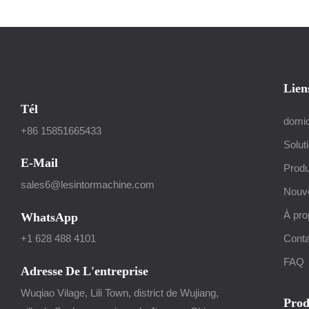
Lien
Tél
domic
+86 15851665433
Solut
E-Mail
Produ
sales6@lesintormachine.com
Nouve
À pro
WhatsApp
Conta
+1 628 488 4101
FAQ
Adresse De L'entreprise
Wuqiao Vilage, Lili Town, district de Wujiang,
Prod