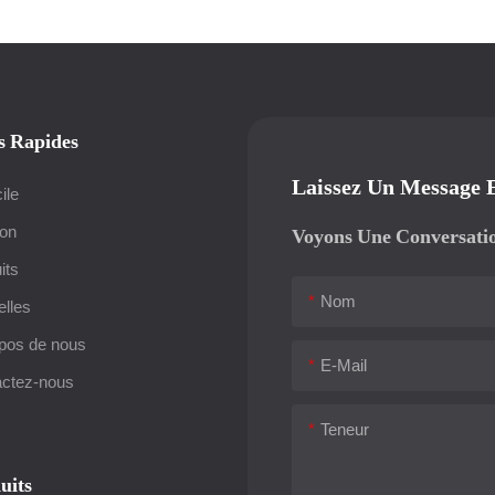
s Rapides
Laissez Un Message 
ile
ion
Voyons Une Conversati
its
Nom
lles
pos de nous
E-Mail
ctez-nous
Teneur
uits