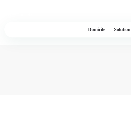
Lessintor - 20 ans et plus d'expérience de l'industrie, fabricants 
professionnels
Domicile
Solution