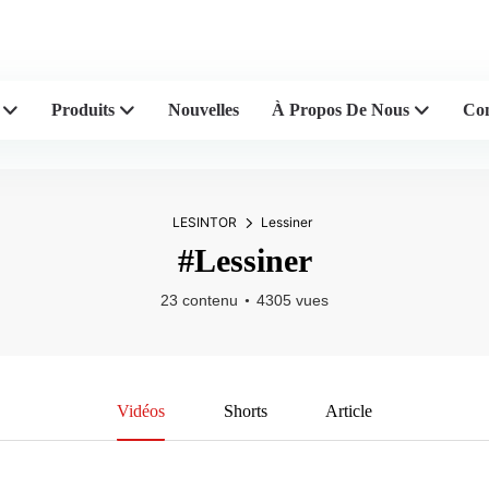
de concasseurs en plastique
Produits
Nouvelles
À Propos De Nous
Con
LESINTOR
Lessiner
#Lessiner
23 contenu
4305 vues
Vidéos
Shorts
Article