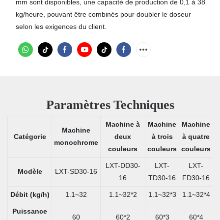
mm sont disponibles, une capacité de production de 0,1 à 38
kg/heure, pouvant être combinés pour doubler le doseur
selon les exigences du client.
Paramètres Techniques
Machine à
Machine
Machine
Machine
Catégorie
deux
à trois
à quatre
monochrome
couleurs
couleurs
couleurs
LXT-DD30-
LXT-
LXT-
Modèle
LXT-SD30-16
16
TD30-16
FD30-16
Débit (kg/h)
1.1~32
1.1~32*2
1.1~32*3
1.1~32*4
Puissance
60
60*2
60*3
60*4