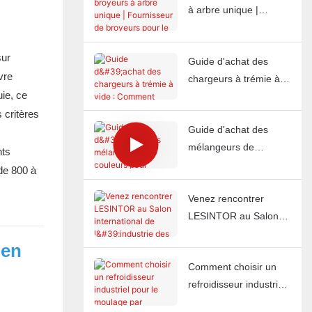
à arbre unique |
Fournisseur de
broyeurs pour le
sur
Guide d'achat des
recyclage industriel |
vre
chargeurs à trémie à
LESINTOR
ie, ce
vide : Comment
 critères
LESINTOR aide les
Guide d'achat des
usines de moulage par
mélangeurs de
injection du monde
nts
couleurs pour
entier à automatiser
de 800 à
plastiques : Comment
l'alimentation en
Venez rencontrer
LESINTOR aide les
matériaux
LESINTOR au Salon
usines de moulage par
international de
injection du monde
 en
l'industrie des
entier à obtenir une
Comment choisir un
plastiques 2026 à
couleur uniforme à
refroidisseur industriel
Casablanca, au Maroc.
chaque fois
pour le moulage par