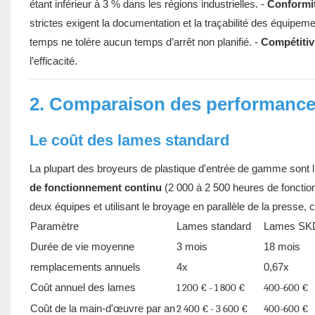
étant inférieur à 3 % dans les régions industrielles. -
Conformit
strictes exigent la documentation et la traçabilité des équipeme
temps ne tolère aucun temps d’arrêt non planifié. -
Compétitiv
l’efficacité.
2. Comparaison des performances
Le coût des lames standard
La plupart des broyeurs de plastique d'entrée de gamme sont l
de fonctionnement continu
(2 000 à 2 500 heures de fonctio
deux équipes et utilisant le broyage en parallèle de la presse, ce
Paramètre
Lames standard
Lames SK
Durée de vie moyenne
3 mois
18 mois
remplacements annuels
4x
0,67x
Coût annuel des lames
1 200 € - 1 800 €
400-600 €
Coût de la main-d'œuvre par an
2 400 € - 3 600 €
400-600 €