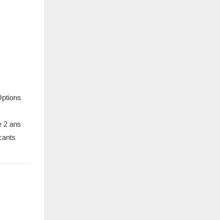
Options
e 2 ans
cants