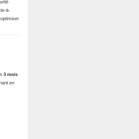
rité
ste-à-
 optimiser
on
3 mois
nant en