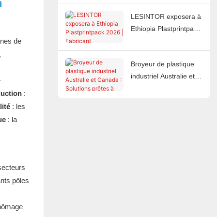
n
injection :
LESINTOR exposera à
refroidisseurs à eau ou
Ethiopia Plastprintpack
à air ?
ines de
2026 | Fabricant
d'équipements
,
Broyeur de plastique
auxiliaires pour le
industriel Australie et
plastique
e
Canada : Solutions
duction
:
prêtes à l’exportation
ité
: les
pour les marchés
ue
: la
220 V 60 Hz
secteurs
ants pôles
chômage