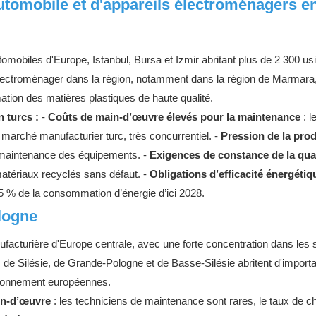
 automobile et d'appareils électroménagers e
tomobiles d'Europe, Istanbul, Bursa et Izmir abritant plus de 2 300 us
'électroménager dans la région, notamment dans la région de Marmara
ion des matières plastiques de haute qualité.
 turcs :
-
Coûts de main-d’œuvre élevés pour la maintenance
: l
e marché manufacturier turc, très concurrentiel. -
Pression de la pro
a maintenance des équipements. -
Exigences de constance de la qual
atériaux recyclés sans défaut. -
Obligations d’efficacité énergétiq
15 % de la consommation d’énergie d’ici 2028.
ologne
acturière d'Europe centrale, avec une forte concentration dans les 
ns de Silésie, de Grande-Pologne et de Basse-Silésie abritent d'import
isionnement européennes.
in-d’œuvre
: les techniciens de maintenance sont rares, le taux de 