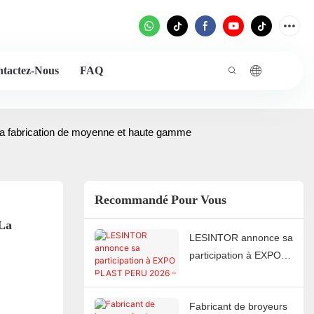
tactez-Nous
FAQ
 la fabrication de moyenne et haute gamme
Recommandé Pour Vous
La 
LESINTOR annonce sa
participation à EXPO
PLAST PERU 2026 –
Venez nous rencontrer
Fabricant de broyeurs
au stand J851