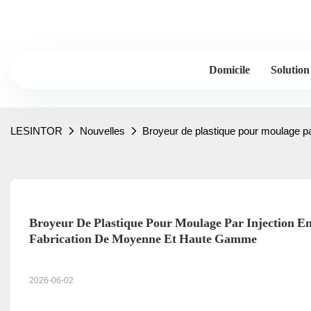
Lessintor - 20 ans et plus d'expérience de l'industrie, fabricants 
professionnels
Domicile
Solution
LESINTOR
Nouvelles
Broyeur de plastique pour moulage pa
Broyeur De Plastique Pour Moulage Par Injection E
Fabrication De Moyenne Et Haute Gamme
2026-06-02