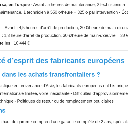
rsa, en Turquie
- Avant : 5 heures de maintenance, 2 techniciens à
maintenance, 1 technicien à 550 ₺/heure = 825 ₺ par intervention -
Éc
e
– Avant : 4,5 heures d’arrêt de production, 30 €/heure de main-d’œu
s : 1,3 heure d’arrêt de production, 30 €/heure de main-d’œuvre = 39 €
elles
: 10 444 €
lité d’esprit des fabricants européens
 dans les achats transfrontaliers ?
stique en provenance d'Asie, les fabricants européens ont historiqu
nternationale limitée, voire inexistante - Difficultés d'approvisionneme
echnique - Politiques de retour ou de remplacement peu claires
ns
ion haut de gamme comprend une garantie complète de 2 ans, spécia