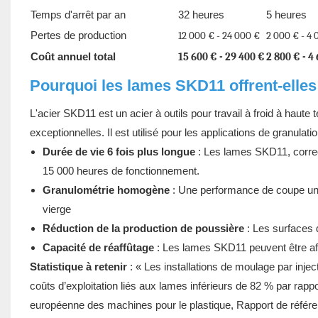
Temps d'arrêt par an
32 heures
5 heures
Pertes de production
12 000 € - 24 000 €
2 000 € - 4 
Coût annuel total
15 600 € - 29 400 €
2 800 € - 4
Pourquoi les lames SKD11 offrent-elles
L'acier SKD11 est un acier à outils pour travail à froid à haute
exceptionnelles. Il est utilisé pour les applications de granulatio
Durée de vie 6 fois plus longue
: Les lames SKD11, correc
15 000 heures de fonctionnement.
Granulométrie homogène
: Une performance de coupe unif
vierge
Réduction de la production de poussière
: Les surfaces d
Capacité de réaffûtage
: Les lames SKD11 peuvent être aff
Statistique à retenir
: « Les installations de moulage par inje
coûts d’exploitation liés aux lames inférieurs de 82 % par rapp
européenne des machines pour le plastique, Rapport de référ