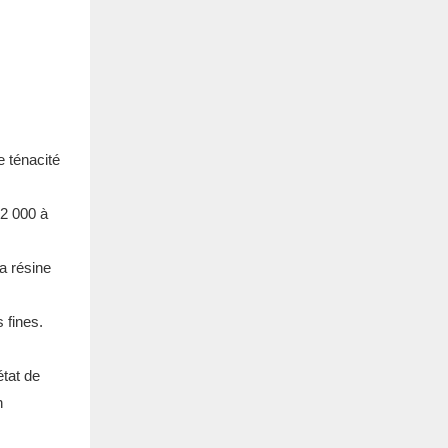
e ténacité
12 000 à
a résine
 fines.
état de
n