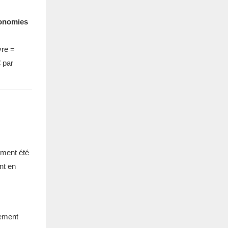
onomies
vre =
 par
ement été
nt en
lement