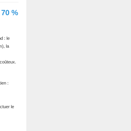
 70 %
 : le
), la
 coûteux.
ien :
ctuer le