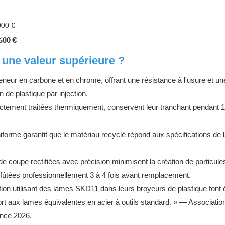
000 €
 600 €
 une valeur supérieure ?
 teneur en carbone et en chrome, offrant une résistance à l'usure et un
n de plastique par injection.
tement traitées thermiquement, conservent leur tranchant pendant 
orme garantit que le matériau recyclé répond aux spécifications de l
e coupe rectifiées avec précision minimisent la création de particules
ûtées professionnellement 3 à 4 fois avant remplacement.
ction utilisant des lames SKD11 dans leurs broyeurs de plastique font 
ort aux lames équivalentes en acier à outils standard. » — Associatio
ence 2026.