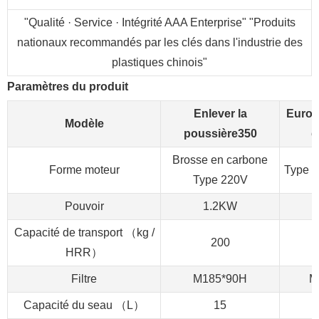
"Qualité · Service · Intégrité AAA Enterprise" "Produits
nationaux recommandés par les clés dans l'industrie des
plastiques chinois"
Paramètres du produit
Enlever la
Europ
Modèle
poussière350
d
Brosse en carbone
Forme moteur
Type d
Type 220V
Pouvoir
1.2KW
Capacité de transport （kg /
200
HRR）
Filtre
M185*90H
M
Capacité du seau （L）
15