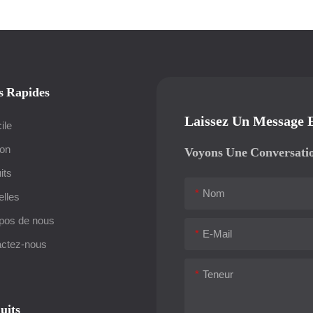
s Rapides
Laissez Un Message 
ile
ion
Voyons Une Conversati
its
Nom
lles
pos de nous
E-Mail
ctez-nous
Teneur
uits