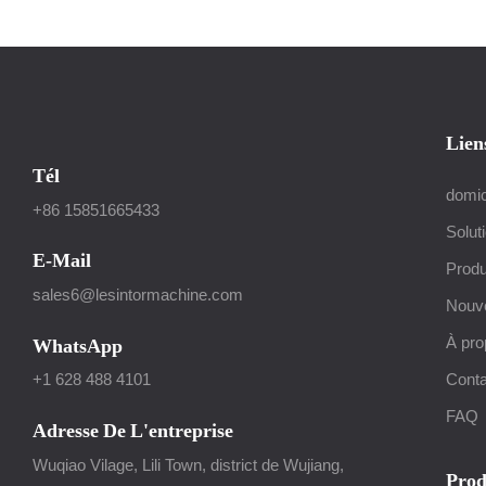
Déchiqueter
Lien
Tél
domic
+86 15851665433
Solut
E-Mail
Produ
sales6@lesintormachine.com
Nouve
À pro
WhatsApp
Conta
+1 628 488 4101
FAQ
Adresse De L'entreprise
Wuqiao Vilage, Lili Town, district de Wujiang,
Prod