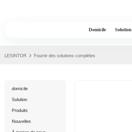
Lessintor - 20 ans et plus d'expérience de l'industrie, fabricants 
professionnels
Domicile
Solution
LESINTOR
Fournir des solutions complètes
domicile
Solution
Produits
Nouvelles