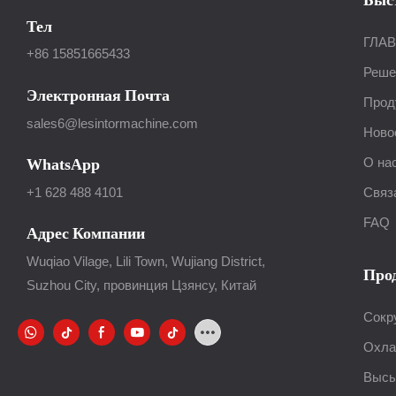
Тел
ГЛА
+86 15851665433
Реше
Электронная Почта
Прод
sales6@lesintormachine.com
Ново
О на
WhatsApp
Связ
+1 628 488 4101
FAQ
Адрес Компании
Wuqiao Vilage, Lili Town, Wujiang District,
Про
Suzhou City, провинция Цзянсу, Китай
Сокр
Охла
Высы