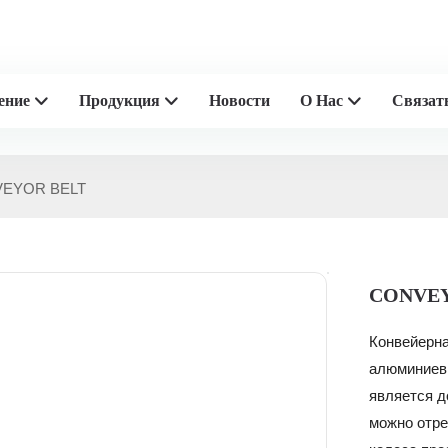
 производители пластиковой
ение
Продукция
Новости
О Нас
Связат
EYOR BELT
CONVEY
Конвейерна
алюминиевы
является д
можно отре