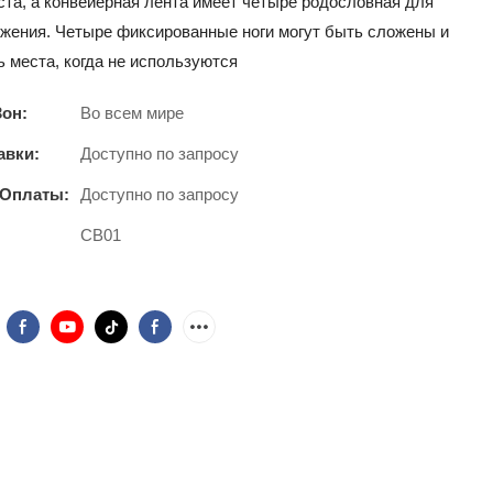
ста, а конвейерная лента имеет четыре родословная для
ижения. Четыре фиксированные ноги могут быть сложены и
ь места, когда не используются
Зон:
Во всем мире
авки:
Доступно по запросу
 Оплаты:
Доступно по запросу
CB01