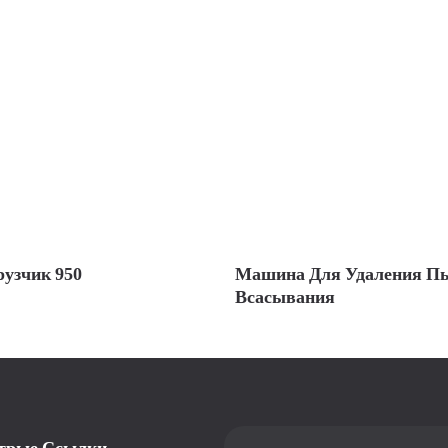
рузчик 950
Машина Для Удаления П
Всасывания
трые Ссылки