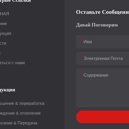
Оставьте Сообщени
ВНАЯ
ние
Давай Поговорим
укция
Имя
сти
с
Электронная Почта
аться с нами
Содержание
дукция
ушение & переработка
ждение & отопление
хание & Передача