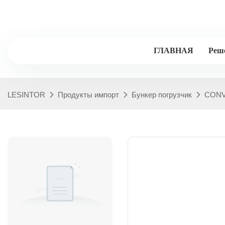
Lesintor - 20+лет опыта промышленности, профессиональные
дробилки
ГЛАВНАЯ
Реш
LESINTOR
Продукты импорт
Бункер погрузчик
CONV