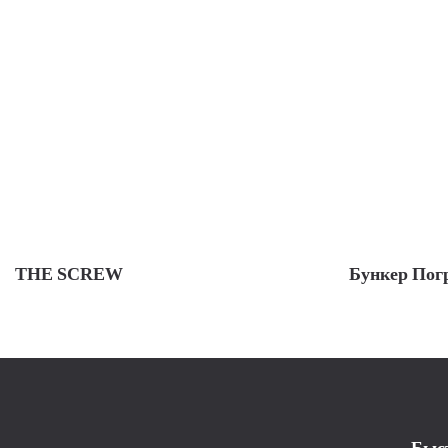
THE SCREW
Бункер Пог
Быс