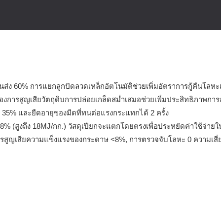
่ง 60% การแยกลูกปัดลวดเหล็กอัตโนมัติช่วยเพิ่มอัตราการกู้คืนโลหะ
ของการสูญเสียวัตถุดิบการปล่อยเกล็ดสม่ำเสมอช่วยเพิ่มประสิทธิภาพการอ
% และยืดอายุของมีดที่ทนต่อแรงกระแทกได้ 2 ครั้ง
28% (สูงถึง 18MJ/กก.) วัสดุเปียกจะแตกโดยตรงเพื่อประหยัดค่าใช้จ่า
ลการสูญเสียความแข็งแรงของกระดาษ <8%, การตรวจจับโลหะ 0 ความเสี