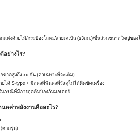
แต่งด้วยไม้/กระป๋องโลหะ/สายเคเบิล (≤3มม.)/ชิ้นส่วนขนาดใหญ่ของโ
ด้อย่างไร?
ขาดสูงถึง xx ตัน (ค่าเฉพาะที่จะเติม)
 S-type + มีดคงที่ฟันคงที่วัสดุไม่ได้ติดขัดเครื่อง
นกรณีที่มีการอุดตันป้องกันมอเตอร์
หนดค่าพลังงานคืออะไร?
)
ตามรุ่น)