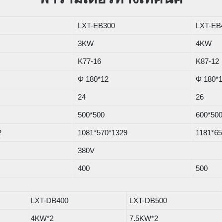
LXT-EB300
LXT-EB
3KW
4KW
K77-16
K87-12
Φ 180*12
Φ 180*
24
26
500*500
600*50
2
1081*570*1329
1181*6
380V
400
500
LXT-DB400
LXT-DB500
4KW*2
7.5KW*2