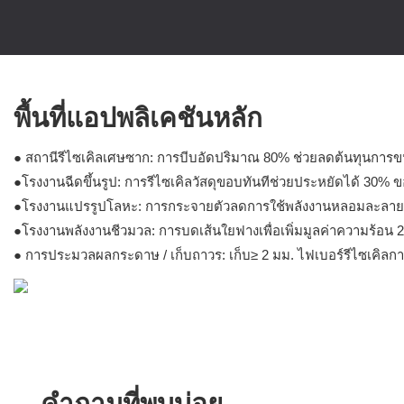
พื้นที่แอปพลิเคชันหลัก
● สถานีรีไซเคิลเศษซาก: การบีบอัดปริมาณ 80% ช่วยลดต้นทุนการขนส
●โรงงานฉีดขึ้นรูป: การรีไซเคิลวัสดุขอบทันทีช่วยประหยัดได้ 30% 
●โรงงานแปรรูปโลหะ: การกระจายตัวลดการใช้พลังงานหลอมละลาย 35
●โรงงานพลังงานชีวมวล: การบดเส้นใยฟางเพื่อเพิ่มมูลค่าความร้อน 
● การประมวลผลกระดาษ / เก็บถาวร: เก็บ≥ 2 มม. ไฟเบอร์รีไซเคิ