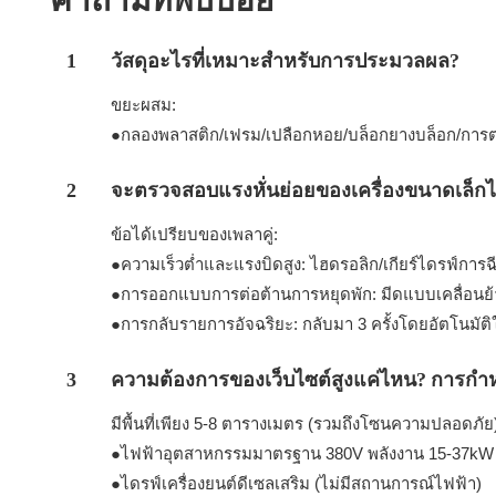
คำถามที่พบบ่อย
1
วัสดุอะไรที่เหมาะสำหรับการประมวลผล?
ขยะผสม:
●กลองพลาสติก/เฟรม/เปลือกหอย/บล็อกยางบล็อก/การตก
2
จะตรวจสอบแรงหั่นย่อยของเครื่องขนาดเล็กไ
ข้อได้เปรียบของเพลาคู่:
●ความเร็วต่ำและแรงบิดสูง: ไฮดรอลิก/เกียร์ไดรฟ์การฉีก
●การออกแบบการต่อต้านการหยุดพัก: มีดแบบเคลื่อนย้ายได้
●การกลับรายการอัจฉริยะ: กลับมา 3 ครั้งโดยอัตโนมัติใ
3
ความต้องการของเว็บไซต์สูงแค่ไหน? การกำ
มีพื้นที่เพียง 5-8 ตารางเมตร (รวมถึงโซนความปลอดภัย
●ไฟฟ้าอุตสาหกรรมมาตรฐาน 380V พลังงาน 15-37kW (
●ไดรฟ์เครื่องยนต์ดีเซลเสริม (ไม่มีสถานการณ์ไฟฟ้า)