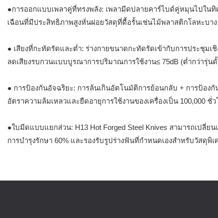
●การออกแบบเพลาคู่ที่ทรงพลัง: เพลามีดปลายคาร์ไบด์คู่หมุนไปในทิศ
เฉือนที่มีประสิทธิภาพสูงหั่นฝอยวัสดุที่ดื้อรั้นเช่นไม้พลาสติกโลหะบาง
● เสียงที่กะทัดรัดและต่ำ: ร่างกายขนาดกะทัดรัดเข้ากับการประชุมเ
ลดเสียงรบกวนแบบบูรณาการปริมาณการใช้งาน≤ 75dB (ต่ำกว่ารุ่นดั้
● การป้องกันอัจฉริยะ: การล้นเกินอัตโนมัติการย้อนกลับ + การป้อง
อัตราความล้มเหลวและยืดอายุการใช้งานของเครื่องเป็น 100,000 ชั่ว
●ใบมีดแบบแยกส่วน: H13 Hot Forged Steel Knives สามารถเปลี่ยน
การบำรุงรักษา 60% และรองรับรูปร่างฟันที่กำหนดเองสำหรับวัสดุพิเ