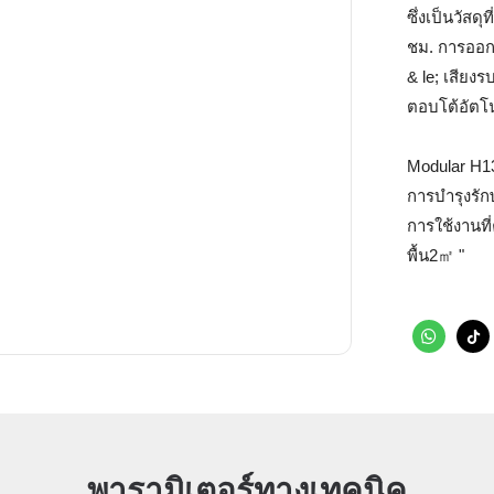
ซึ่งเป็นวัสด
ชม. การออก
& le; เสียง
ตอบโต้อัตโ
Modular H13
การบำรุงร
การใช้งานที
พื้น2㎡ "
พารามิเตอร์ทางเทคนิค