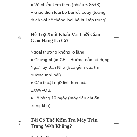
● Vỏ nhiễu kèm theo (nhiễu ≤ 85dB).
● Giao diện loại bỏ bụi lốc xoáy (tương
thích với hệ thống loại bỏ bụi tập trung).
Hỗ Trợ Xuất Khẩu Và Thời Gian
6
Giao Hàng Là Gì?
Ngoại thương không lo lắng:
● Chứng nhận CE + Hướng dẫn sử dụng
Nga/Tây Ban Nha (bao gồm các thị
trường mới nổi).
● Các thuật ngữ linh hoạt của
EXW/FOB.
● Lô hàng 10 ngày (máy tiêu chuẩn
trong kho).
Tôi Có Thể Kiểm Tra Máy Trên
7
Trang Web Không?