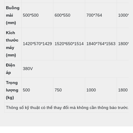
Buồng
mài
500*500
600*550
700*764
1000*8
(mm)
Kích
thước
1420*570*1429
1520*650*1514
1840*764*1563
1800*9
máy
(mm)
Điện
380V
áp
Trọng
lượng
500
750
1000
1800
(kg)
Thông số kỹ thuật có thể thay đổi mà không cần thông báo trước.