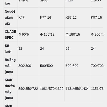
1.5KW
3KW
4KW
7.5KW
lực
Người
giảm
K47
K77-16
K87-12
K97-15
giá
CLADE
Φ 90*5
Φ 180*12
Φ 180*15
Φ 200 *20
SPEC
Số
32
24
26
24
lưỡi
Buồng
mài
300*300
500*500
600*500
700*700
(mm)
Kích
thước
590*350*722
1081*570*1329
1181*650*1434
1351*760
máy
(mm)
Điện