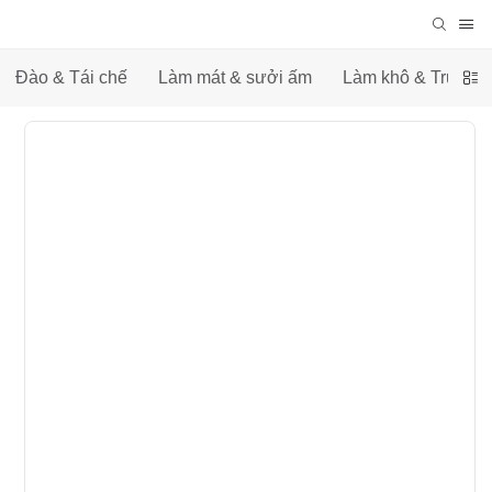
Đào & Tái chế
Làm mát & sưởi ấm
Làm khô & Truyền 