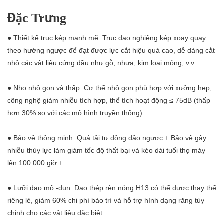
Đặc Trưng
● Thiết kế trục kép mạnh mẽ: Trục dao nghiêng kép xoay quay
theo hướng ngược để đạt được lực cắt hiệu quả cao, dễ dàng cắt
nhỏ các vật liệu cứng đầu như gỗ, nhựa, kim loại mỏng, v.v.
● Nho nhỏ gọn và thấp: Cơ thể nhỏ gọn phù hợp với xưởng hẹp,
công nghệ giảm nhiễu tích hợp, thể tích hoạt động ≤ 75dB (thấp
hơn 30% so với các mô hình truyền thống).
● Bảo vệ thông minh: Quá tải tự động đảo ngược + Bảo vệ gây
nhiễu thủy lực làm giảm tốc độ thất bại và kéo dài tuổi thọ máy
lên 100.000 giờ +.
● Lưỡi dao mô -đun: Dao thép rèn nóng H13 có thể được thay thế
riêng lẻ, giảm 60% chi phí bảo trì và hỗ trợ hình dạng răng tùy
chỉnh cho các vật liệu đặc biệt.