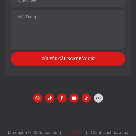
Quốc Gia
Nội Dung
GỬI YÊU CẦU NGAY BÂY GIỜ
Bản quyền © 2025 Lesintor |
SITEMAP
|
Chính sách bảo mật