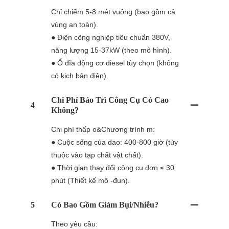
Chỉ chiếm 5-8 mét vuông (bao gồm cả
vùng an toàn).
● Điện công nghiệp tiêu chuẩn 380V,
năng lượng 15-37kW (theo mô hình).
● Ổ đĩa động cơ diesel tùy chọn (không
có kịch bản điện).
Chi Phí Bảo Trì Công Cụ Có Cao
4
Không?
Chi phí thấp o&Chương trình m:
● Cuộc sống của dao: 400-800 giờ (tùy
thuộc vào tạp chất vật chất).
● Thời gian thay đổi công cụ đơn ≤ 30
phút (Thiết kế mô -đun).
5
Có Bao Gồm Giảm Bụi/nhiễu?
Theo yêu cầu: