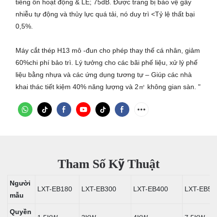
tiếng ồn hoạt động & LE; 75dB. Được trang bị bảo vệ gây
nhiễu tự động và thủy lực quá tải, nó duy trì <Tỷ lệ thất bại
0,5%.
Máy cắt thép H13 mô -đun cho phép thay thế cá nhân, giảm
60%chi phí bảo trì. Lý tưởng cho các bãi phế liệu, xử lý phế
liệu bằng nhựa và các ứng dụng tương tự – Giúp các nhà
khai thác tiết kiệm 40% năng lượng và 2㎡ không gian sàn. "
Tham Số Kỹ Thuật
Người
LXT-EB180
LXT-EB300
LXT-EB400
LXT-EB50
mẫu
Quyền