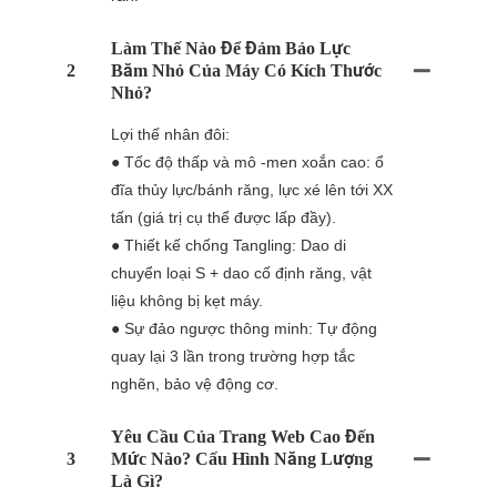
Làm Thế Nào Để Đảm Bảo Lực
2
Băm Nhỏ Của Máy Có Kích Thước
Nhỏ?
Lợi thế nhân đôi:
● Tốc độ thấp và mô -men xoắn cao: ổ
đĩa thủy lực/bánh răng, lực xé lên tới XX
tấn (giá trị cụ thể được lấp đầy).
● Thiết kế chống Tangling: Dao di
chuyển loại S + dao cố định răng, vật
liệu không bị kẹt máy.
● Sự đảo ngược thông minh: Tự động
quay lại 3 lần trong trường hợp tắc
nghẽn, bảo vệ động cơ.
Yêu Cầu Của Trang Web Cao Đến
3
Mức Nào? Cấu Hình Năng Lượng
Là Gì?