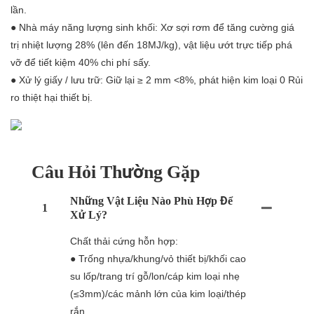
lần.
● Nhà máy năng lượng sinh khối: Xơ sợi rơm để tăng cường giá
trị nhiệt lượng 28% (lên đến 18MJ/kg), vật liệu ướt trực tiếp phá
vỡ để tiết kiệm 40% chi phí sấy.
● Xử lý giấy / lưu trữ: Giữ lại ≥ 2 mm <8%, phát hiện kim loại 0 Rủi
ro thiệt hại thiết bị.
Câu Hỏi Thường Gặp
Những Vật Liệu Nào Phù Hợp Để
1
Xử Lý?
Chất thải cứng hỗn hợp:
● Trống nhựa/khung/vỏ thiết bị/khối cao
su lốp/trang trí gỗ/lon/cáp kim loại nhẹ
(≤3mm)/các mảnh lớn của kim loại/thép
rắn.