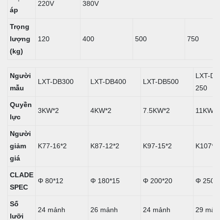
220V
380V
áp
Trọng
lượng
120
400
500
750
(kg)
Người
LXT-DB
LXT-DB300
LXT-DB400
LXT-DB500
mẫu
250
Quyền
3KW*2
4KW*2
7.5KW*2
11KW*2
lực
Người
giảm
K77-16*2
K87-12*2
K97-15*2
K107*2
giá
CLADE
Φ 80*12
Φ 180*15
Φ 200*20
Φ 250*
SPEC
Số
24 mảnh
26 mảnh
24 mảnh
29 mản
lưỡi