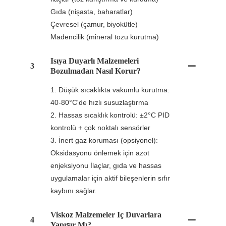
Gıda (nişasta, baharatlar)
Çevresel (çamur, biyokütle)
Madencilik (mineral tozu kurutma)
Isıya Duyarlı Malzemeleri
3
Bozulmadan Nasıl Korur?
1. Düşük sıcaklıkta vakumlu kurutma:
40-80°C'de hızlı susuzlaştırma
2. Hassas sıcaklık kontrolü: ±2°C PID
kontrolü + çok noktalı sensörler
3. İnert gaz koruması (opsiyonel):
Oksidasyonu önlemek için azot
enjeksiyonu İlaçlar, gıda ve hassas
uygulamalar için aktif bileşenlerin sıfır
kaybını sağlar.
Viskoz Malzemeler Iç Duvarlara
4
Yapışır Mı?