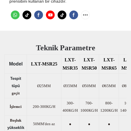
prensibini kullanan bir cihazdır.
Teknik Parametre
LXT-
LXT-
LXT-
LX
Model
LXT-MSR25
MSR35
MSR50
MSR65
MSR
Tespit
tüpü
Ø25MM
Ø35MM
Ø50MM
Ø65MM
Ø80
geçit
300-
700-
800-
100
İşlemci
200-300KG/H
400KG/H
1000KG/H
1200KG/H
1400K
Boşluk
50MM'den az
●
●
●
●
yükseklik