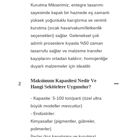
Kurutma Mikserimiz, entegre tasarımı
sayesinde kapalı bir haznede eş zamanlı
yüksek yoğunluklu karıştırma ve verimli
kurutma (sıcak hava/vakum/iletkenlik
seçenekleri) sağlar. Geleneksel çok
adımlı proseslere kıyasla %50 zaman
tasarrufu sağlar ve malzeme transfer
kayıplarını ortadan kaldırır; homojenliğe
duyarlı malzemeler için idealdir.
Maksimum Kapasitesi Nedir Ve
2
Hangi Sektörlere Uygundur?
- Kapasite: 5-100 ton/parti (özel ultra
büyük modeller mevcuttur)
- Endüstriler:
Kimyasallar (pigmentler, gübreler,
polimerler)
İlaçlar (toz karıştırma ve kurutma)