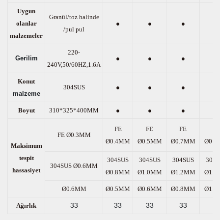
Uygun
Granül/toz halinde
olanlar
●
●
●
●
/pul pul
malzemeler
220-
Gerilim
●
●
●
●
240V,50/60HZ,1.6A
Konut
304SUS
●
●
●
●
malzeme
Boyut
310*325*400MM
●
●
●
●
FE
FE
FE
FE
FE Ø0.3MM
Ø0.4MM
Ø0.5MM
Ø0.7MM
Ø0.
Maksimum
tespit
304SUS
304SUS
304SUS
304S
304SUS Ø0.6MM
hassasiyet
Ø0.8MM
Ø1.0MM
Ø1.2MM
Ø1.
Ø0.6MM
Ø0.5MM
Ø0.6MM
Ø0.8MM
Ø1.
33
33
33
33
3
Ağırlık