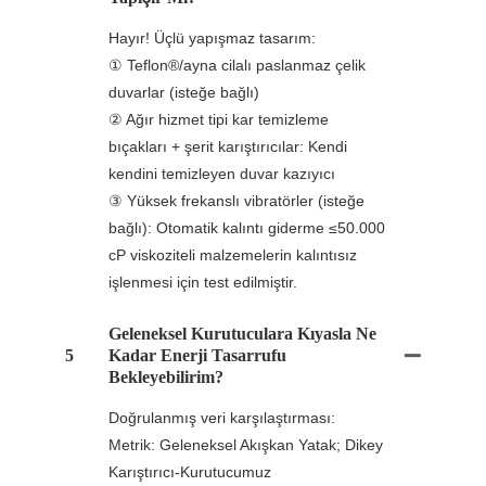
Hayır! Üçlü yapışmaz tasarım:
① Teflon®/ayna cilalı paslanmaz çelik
duvarlar (isteğe bağlı)
② Ağır hizmet tipi kar temizleme
bıçakları + şerit karıştırıcılar: Kendi
kendini temizleyen duvar kazıyıcı
③ Yüksek frekanslı vibratörler (isteğe
bağlı): Otomatik kalıntı giderme ≤50.000
cP viskoziteli malzemelerin kalıntısız
işlenmesi için test edilmiştir.
Geleneksel Kurutuculara Kıyasla Ne
5
Kadar Enerji Tasarrufu
Bekleyebilirim?
Doğrulanmış veri karşılaştırması:
Metrik: Geleneksel Akışkan Yatak; Dikey
Karıştırıcı-Kurutucumuz