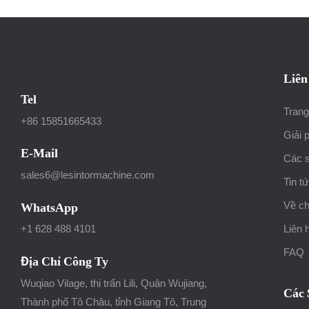
Liên
Tel
Tran
+86 15851665433
Giải 
E-Mail
Các 
sales6@lesintormachine.com
Tin t
Về ch
WhatsApp
Liên 
+1 628 488 4101
FAQ
Địa Chỉ Công Ty
Wuqiao Vilage, thị trấn Lili, Quận Wujiang,
Các
Thành phố Tô Châu, tỉnh Giang Tô, Trung