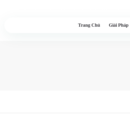
Lesintor - Kinh nghiệm ngành 20 năm, các nhà sản xuất máy ngh
Trang Chủ
Giải Pháp