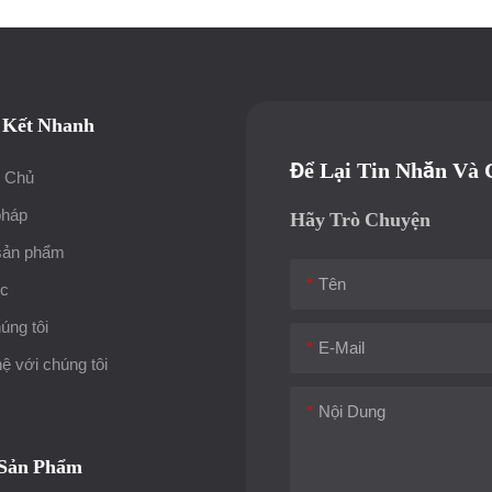
 Kết Nhanh
Để Lại Tin Nhắn Và 
g Chủ
pháp
Hãy Trò Chuyện
sản phẩm
Tên
ức
úng tôi
E-Mail
hệ với chúng tôi
Nội Dung
 Sản Phẩm