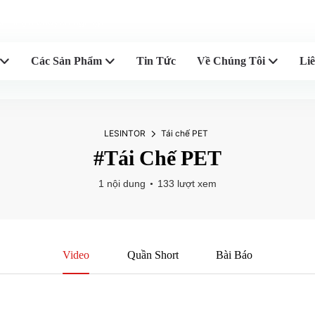
iền nhựa chuyên nghiệp
Các Sản Phẩm
Tin Tức
Về Chúng Tôi
Li
LESINTOR
Tái chế PET
#Tái Chế PET
1 nội dung
133 lượt xem
Video
Quần Short
Bài Báo