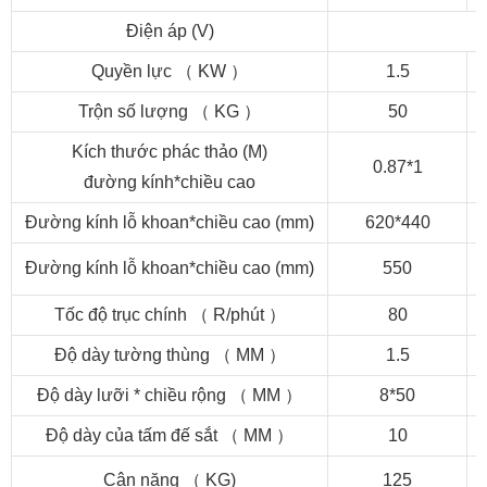
Điện áp (V)
Quyền lực
（
KW
）
1.5
Trộn số lượng
（
KG
）
50
Kích thước phác thảo (M)
0.87*1
đường kính*chiều cao
Đường kính lỗ khoan*chiều cao (mm)
620*440
Đường kính lỗ khoan*chiều cao (mm)
550
Tốc độ trục chính
（
R/phút
）
80
Độ dày tường thùng
（
MM
）
1.5
Độ dày lưỡi * chiều rộng
（
MM
）
8*50
Độ dày của tấm đế sắt
（
MM
）
10
Cân nặng
（
KG)
125