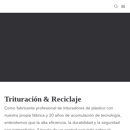
Edificio De Ataque En Calidad
Cobertura Integral De Toda La Gama
LESINTOR
Productos
Trituración & reciclaje
Trituración & Reciclaje
Como fabricante profesional de trituradores de plástico con
nuestra propia fábrica y 20 años de acumulación de tecnología,
entendemos que la alta eficiencia, la durabilidad y la seguridad
son primordiales. A través de un control exquisito sobre el