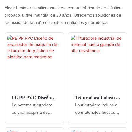
Elegir Lesintor significa asociarse con un fabricante de plástico
probado a nivel mundial de 20 años. Ofrecemos soluciones de
reducción de tamaño eficientes, confiables y duraderas.
PE PP PVC Diseño
Trituradora Industrial
De Separador De
De Material Hueco
La potente trituradora
La trituradora industrial
Máquina De
Grande De Alta
es una máquina de
de materiales huecos
Triturador De Plástico
Resistencia
servicio pesado
grandes de alta
De Plástico Para
Mascotas
diseñada para aplastar
resistencia es una