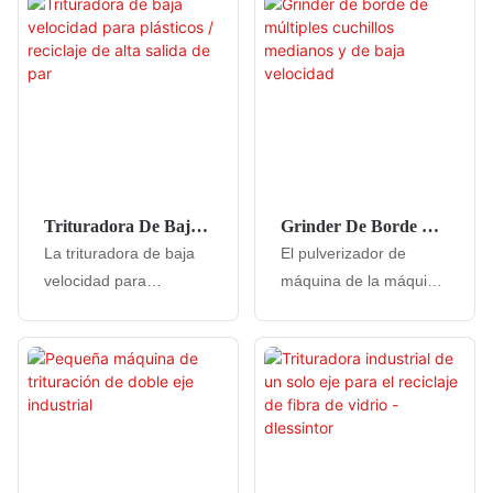
objetos grandes en
máquina poderosa
piezas más pequeñas
diseñada para aplastar
con facilidad. Su motor
y triturar grandes
fuerte y su construcción
materiales huecos con
duradera lo hacen ideal
facilidad. Es perfecto
para descomponer
para aplicaciones
materiales difíciles de
industriales que
manera rápida y
requieren un
Trituradora De Baja
Grinder De Borde De
eficiente
procesamiento de
Velocidad Para
Múltiples Cuchillos
La trituradora de baja
El pulverizador de
materiales eficiente y
Plásticos / Reciclaje
Medianos Y De Baja
velocidad para
máquina de la máquina
efectivo
De Alta Salida De Par
Velocidad
plásticos/reciclaje es
de múltiples velocidad
una máquina duradera
de la velocidad media
y eficiente diseñada
de Lesintor combina
para triturar materiales
alta eficiencia de
plásticos a una
aplastamiento,
velocidad lenta para
durabilidad de larga
minimizar el ruido, el
duración y bajo ruido, lo