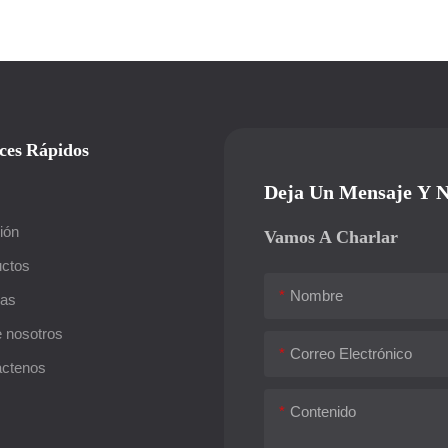
jes. Estos robots son
 precisos y eficientes, lo que
 ideales para una amplia gama
ciones industriales
ces Rápidos
Deja Un Mensaje Y N
ión
Vamos A Charlar
ctos
Nombre
ias
 nosotros
Correo Electrónico
áctenos
Contenido