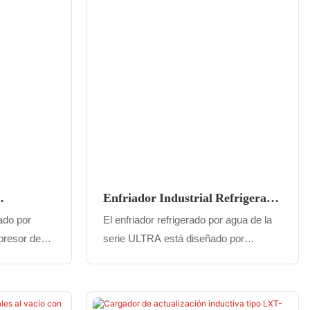
iales
una herramienta esencial para reciclar
instalaciones que buscan procesar
materiales de desecho plástico de
manera efectiva
Enfriador Industrial Refrigerado
Por Agua Serie ULTRA
rado por
El enfriador refrigerado por agua de la
presor de
serie ULTRA está diseñado por
6, que ofrece
expertos para ofrecer un control de
xcepcional y
temperatura fiable y preciso para
ente bajas.
sistemas auxiliares de moldeo por