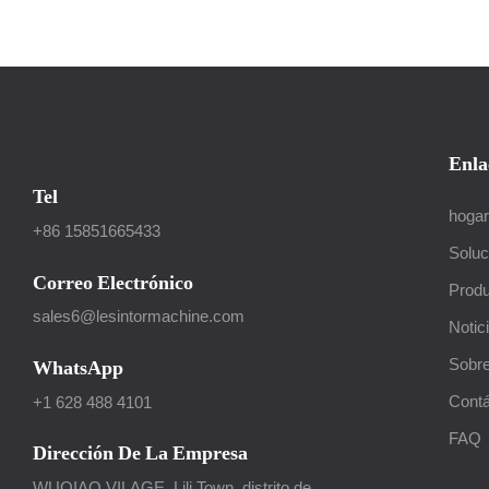
de tres e
altamente
los hace
de aplica
Enla
Tel
hogar
+86 15851665433
Soluc
Correo Electrónico
Produ
sales6@lesintormachine.com
Notic
Sobre
WhatsApp
Cont
+1 628 488 4101
FAQ
Dirección De La Empresa
WUQIAO VILAGE, Lili Town, distrito de