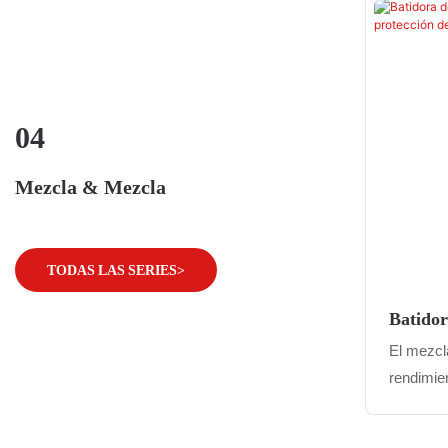
eficienci
innovado
principa
eficient
uniforme
04
materiale
Mezcla & Mezcla
TODAS LAS SERIES>
Batido
Inoxida
El mezcl
Rotació
rendimie
innovador
barril de