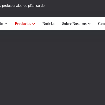
s profesionales de plástico de
ón
Productos
Noticias
Sobre Nosotros
Con
Edificio De Ataque En Calidad
Cobertura Integral De Toda La Gama
LESINTOR
Productos