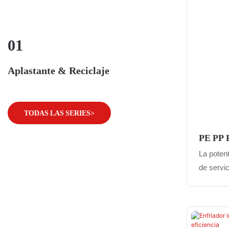
01
Aplastante & Reciclaje
TODAS LAS SERIES>
PE PP 
De Máq
La poten
Plástic
de servi
Mascot
aplastar
más pequ
fuerte y 
hacen id