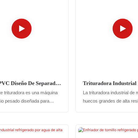
PVC Diseño De Separador
Trituradora Industrial
uina De Triturador De
Material Hueco Grande
te trituradora es una máquina
La trituradora industrial de 
o De Plástico Para
Resistencia
cio pesado diseñada para
huecos grandes de alta res
as
 objetos grandes en piezas
una máquina poderosa dis
eñas con facilidad. Su motor
aplastar y triturar grandes 
su construcción duradera lo
huecos con facilidad. Es pe
eal para descomponer
aplicaciones industriales q