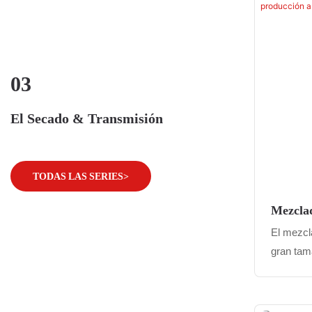
industria
refrigera
incluyen 
inyección
equipos l
03
estabilid
reacción 
El Secado & Transmisión
en centr
procesam
TODAS LAS SERIES>
Mezclad
Industr
El mezcl
Gran E
gran tam
un equip
para nec
materiale