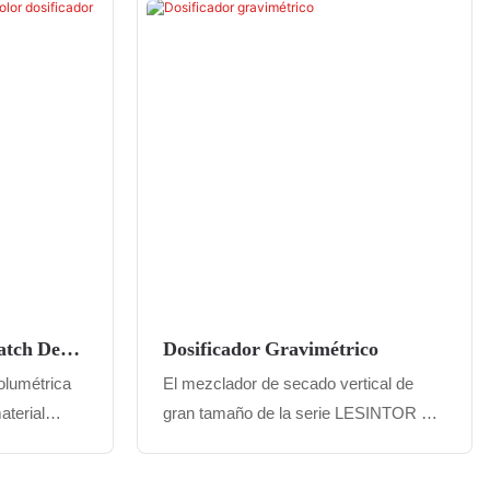
te,
por inyección de forma rápida y
mpieza
precisa. Es como un manipulador de
s costos
materiales, en espera las 24 horas del
.
día para garantizar la producción
ra la
continua y estable de la máquina de
 y la
moldeo por inyección.
eriales,
iempo de
 cambios al
uctividad
 %.
atch De
Dosificador Gravimétrico
olumétrica
El mezclador de secado vertical de
terial
gran tamaño de la serie LESINTOR es
, mezcla
un equipo industrial moderno diseñado
 aditivo,
para necesidades de procesamiento de