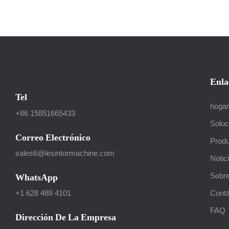
Enla
Tel
hogar
+86 15851665433
Soluc
Correo Electrónico
Produ
sales6@lesintormachine.com
Notic
Sobre
WhatsApp
Cont
+1 628 488 4101
FAQ
Dirección De La Empresa