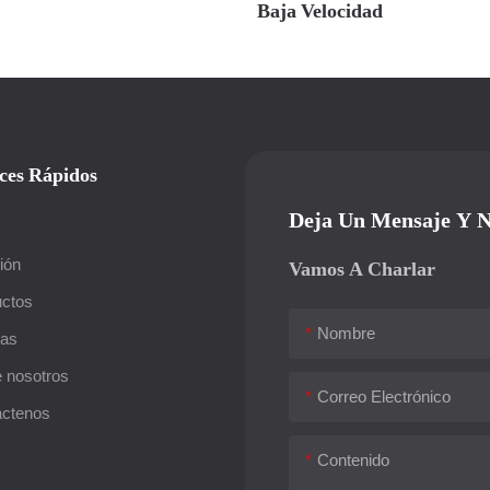
Baja Velocidad
ces Rápidos
Deja Un Mensaje Y N
ión
Vamos A Charlar
ctos
Nombre
ias
 nosotros
Correo Electrónico
áctenos
Contenido