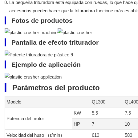
La pequeña trituradora está equipada con ruedas, lo que hace q
accesorios pueden hacer que la trituradora funcione más establ
▎
Fotos de productos
▎
Pantalla de efecto triturador
▎
Ejemplo de aplicación
▎
Parámetros del producto
Modelo
QL300
QL40
KW
5.5
7.5
Potencia del motor
HP
7
10
Velocidad del huso （r/min）
610
580