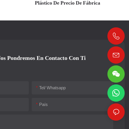
Plástico De Precio De Fábrica
os Pondremos En Contacto Con Ti
Tel/ Whatsapp
País