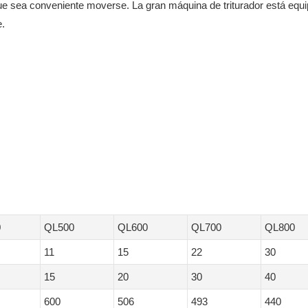
ue sea conveniente moverse. La gran máquina de triturador está equ
e.
0
QL500
QL600
QL700
QL800
11
15
22
30
15
20
30
40
600
506
493
440