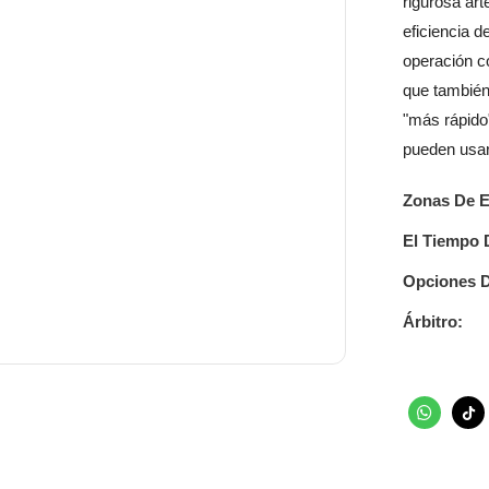
rigurosa art
eficiencia d
operación co
que también
"más rápido"
pueden usar
Zonas De E
El Tiempo 
Opciones D
Árbitro: