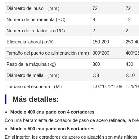
Diámetro del huso （mm）
72
72
Número de herramienta (PC)
9
12
Número de cortador fijo (PC)
2
2
Eficiencia laboral (kg/h)
150-200
250-4
Tamaño del puerto de alimentación (mm)
300*200
400*2
Peso de la máquina (kg)
300
430
Diámetro de malla （mm）
∅8
∅10
Tamaño del esquema （M）
1.07*0.72*1.08
1.29*0
▎
Más detalles:
Modelo 400 equipado con 4 cortadores.
Con una herramienta de cortador de paso de acero refinada, la br
Modelo 500 equipado con 5 cortadores.
En el interior, los cortadores de acero de aleación son más nítido