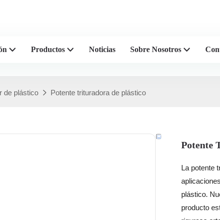
s profesionales de plástico de
ón
Productos
Noticias
Sobre Nosotros
Con
r de plástico
Potente trituradora de plástico
Potente 
La potente t
aplicaciones
plástico. Nu
producto est