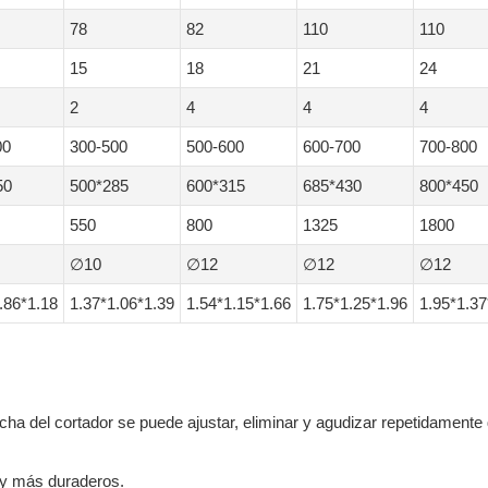
78
82
110
110
15
18
21
24
2
4
4
4
00
300-500
500-600
600-700
700-800
50
500*285
600*315
685*430
800*450
550
800
1325
1800
∅10
∅12
∅12
∅12
.86*1.18
1.37*1.06*1.39
1.54*1.15*1.66
1.75*1.25*1.96
1.95*1.37
echa del cortador se puede ajustar, eliminar y agudizar repetidamen
s y más duraderos.