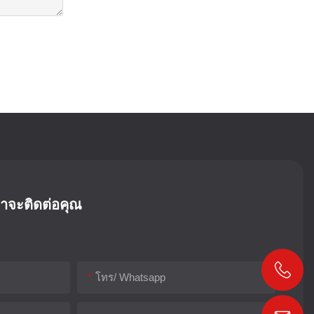
ราจะติดต่อคุณ
โทร/ Whatsapp