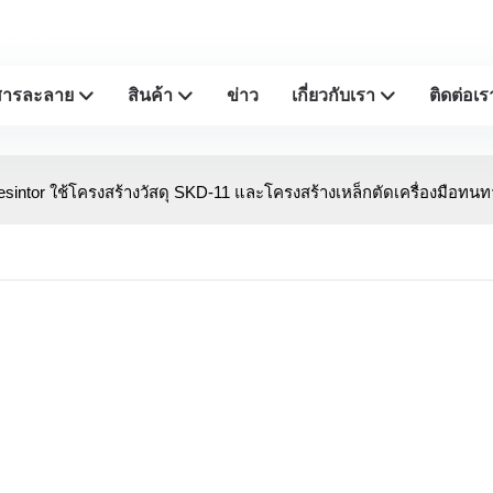
มืออาชีพ
สารละลาย
สินค้า
ข่าว
เกี่ยวกับเรา
ติดต่อเร
sintor ใช้โครงสร้างวัสดุ SKD-11 และโครงสร้างเหล็กตัดเครื่องมือท