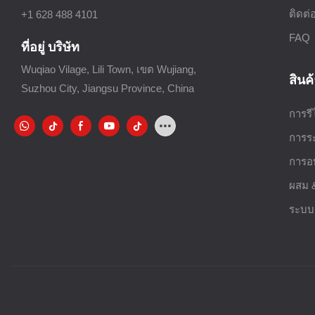
ติดต่
+1 628 488 4101
FAQ
ที่อยู่ บริษัท
Wuqiao Vilage, Lili Town, เขต Wujiang,
สินค
Suzhou City, Jiangsu Province, China
การรี
การร
การอ
ผสม 
ระบบอ