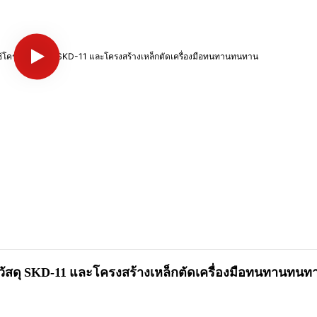
งวัสดุ SKD-11 และโครงสร้างเหล็กตัดเครื่องมือทนทานทนท