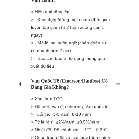
Vận Hành?
> Hiệu quả tăng lên:
> - Khởi động/dừng một chạm (thời gian
luyện tập giảm từ 2 tuần xuống còn 1
ngày)
> - Mã lỗi hai ngôn ngữ (chẩn đoán sự
cố nhanh hơn 2 giờ)
> - Báo cáo bảo trì tự động thông qua
xuất dữ liệu
Van Quốc Tế (Emerson/Danfoss) Có
4
Đáng Giá Không?
> Xác thực TCO:
> Hệ mét: Van địa phương; Van quốc tế
> Tuổi thọ: 3-5 năm; 8-10 năm
> Tỷ lệ rò rỉ: ≤2%/năm; ≤0,5%/năm
> Nhiệt độ. Độ chính xác: ±1℃; ±0.3℃
> Quan trọng đối với các quy trình chính