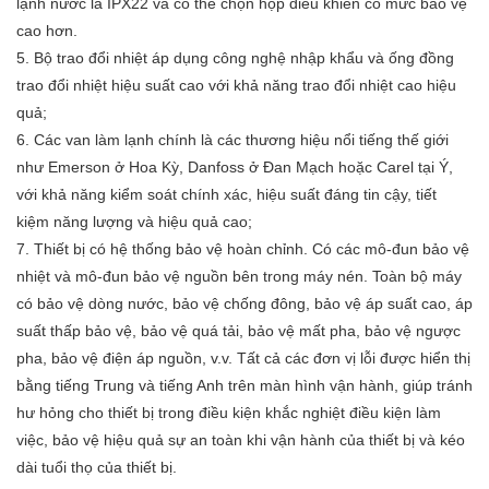
lạnh nước là IPX22 và có thể chọn hộp điều khiển có mức bảo vệ
cao hơn.
5. Bộ trao đổi nhiệt áp dụng công nghệ nhập khẩu và ống đồng
trao đổi nhiệt hiệu suất cao với khả năng trao đổi nhiệt cao
hiệu
quả;
6. Các van làm lạnh chính là các thương hiệu nổi tiếng thế giới
như Emerson ở Hoa Kỳ, Danfoss ở Đan Mạch hoặc
Carel tại Ý,
với khả năng kiểm soát chính xác, hiệu suất đáng tin cậy, tiết
kiệm năng lượng và hiệu quả cao;
7. Thiết bị có hệ thống bảo vệ hoàn chỉnh. Có các mô-đun bảo vệ
nhiệt và mô-đun bảo vệ nguồn bên trong
máy nén. Toàn bộ máy
có bảo vệ dòng nước, bảo vệ chống đông, bảo vệ áp suất cao, áp
suất thấp
bảo vệ, bảo vệ quá tải, bảo vệ mất pha, bảo vệ ngược
pha, bảo vệ điện áp nguồn, v.v. Tất cả các đơn vị
lỗi được hiển thị
bằng tiếng Trung và tiếng Anh trên màn hình vận hành, giúp tránh
hư hỏng cho thiết bị trong điều kiện khắc nghiệt
điều kiện làm
việc, bảo vệ hiệu quả sự an toàn khi vận hành của thiết bị và kéo
dài tuổi thọ của thiết bị.