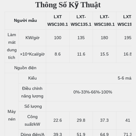
Thông Số Kỹ Thuật
LXT
LXT-
LXT-
LXT-
Người mẫu
WSC100.1
WSC135.1
WSC180.1
WSC195.
Làm
KW/giờ
100
135
180
195
mát
dung
×10⁴Kcal/giờ
8.6
11.6
15.5
16.8
tích
Nguồn điện
Kiểu
5-6 máy c
Điều chỉnh
0%-33%-66%-100%
năng lượng
Số lượng
Máy
Công
nén
22.6
29.8
37.3
41
suất/kW
Dòng điện/A
39.3
51.9
64.9
71.3