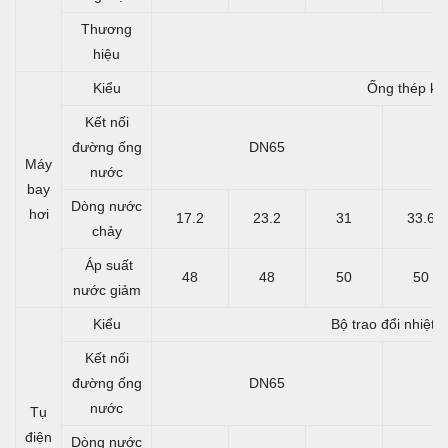
Thương
hiệu
Kiểu
Ống thép khô
Kết nối
đường ống
DN65
Máy
nước
bay
Dòng nước
hơi
17.2
23.2
31
33.6
chảy
Áp suất
48
48
50
50
nước giảm
Kiểu
Bộ trao đổi nhiệt
Kết nối
đường ống
DN65
nước
Tụ
điện
Dòng nước