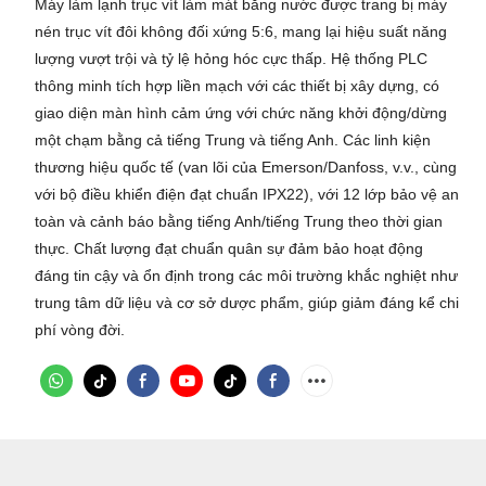
Máy làm lạnh trục vít làm mát bằng nước được trang bị máy
nén trục vít đôi không đối xứng 5:6, mang lại hiệu suất năng
lượng vượt trội và tỷ lệ hỏng hóc cực thấp. Hệ thống PLC
thông minh tích hợp liền mạch với các thiết bị xây dựng, có
giao diện màn hình cảm ứng với chức năng khởi động/dừng
một chạm bằng cả tiếng Trung và tiếng Anh. Các linh kiện
thương hiệu quốc tế (van lõi của Emerson/Danfoss, v.v., cùng
với bộ điều khiển điện đạt chuẩn IPX22), với 12 lớp bảo vệ an
toàn và cảnh báo bằng tiếng Anh/tiếng Trung theo thời gian
thực. Chất lượng đạt chuẩn quân sự đảm bảo hoạt động
đáng tin cậy và ổn định trong các môi trường khắc nghiệt như
trung tâm dữ liệu và cơ sở dược phẩm, giúp giảm đáng kể chi
phí vòng đời.