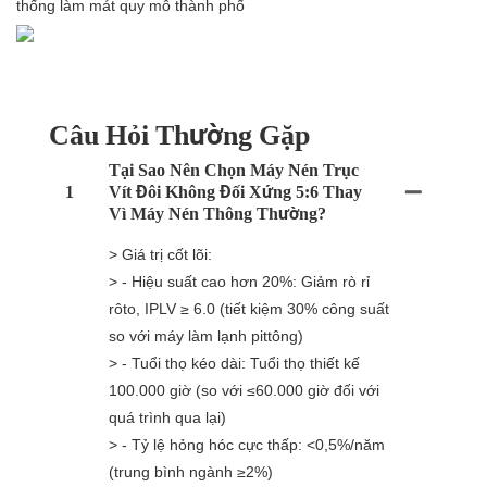
thống làm mát quy mô thành phố
Câu Hỏi Thường Gặp
Tại Sao Nên Chọn Máy Nén Trục
1
Vít Đôi Không Đối Xứng 5:6 Thay
Vì Máy Nén Thông Thường?
> Giá trị cốt lõi:
> - Hiệu suất cao hơn 20%: Giảm rò rỉ
rôto, IPLV ≥ 6.0 (tiết kiệm 30% công suất
so với máy làm lạnh pittông)
> - Tuổi thọ kéo dài: Tuổi thọ thiết kế
100.000 giờ (so với ≤60.000 giờ đối với
quá trình qua lại)
> - Tỷ lệ hỏng hóc cực thấp: <0,5%/năm
(trung bình ngành ≥2%)