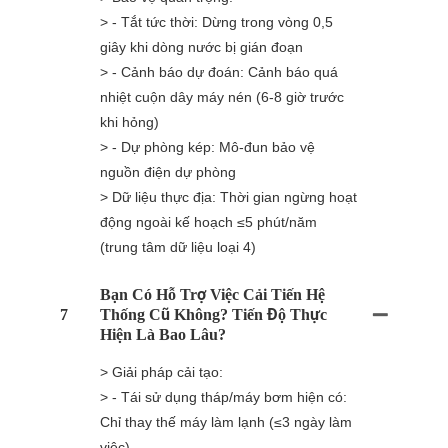
> - Tắt tức thời: Dừng trong vòng 0,5
giây khi dòng nước bị gián đoạn
> - Cảnh báo dự đoán: Cảnh báo quá
nhiệt cuộn dây máy nén (6-8 giờ trước
khi hỏng)
> - Dự phòng kép: Mô-đun bảo vệ
nguồn điện dự phòng
> Dữ liệu thực địa: Thời gian ngừng hoạt
động ngoài kế hoạch ≤5 phút/năm
(trung tâm dữ liệu loại 4)
Bạn Có Hỗ Trợ Việc Cải Tiến Hệ
7
Thống Cũ Không? Tiến Độ Thực
Hiện Là Bao Lâu?
> Giải pháp cải tạo:
> - Tái sử dụng tháp/máy bơm hiện có:
Chỉ thay thế máy làm lạnh (≤3 ngày làm
việc)