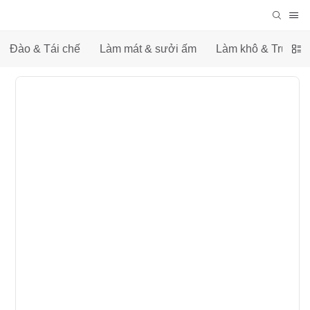
Đào & Tái chế
Làm mát & sưởi ấm
Làm khô & Truyền 