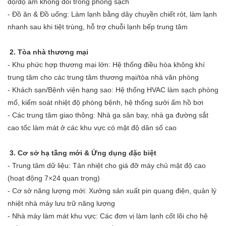
độ/độ ẩm không đổi trong phòng sạch
- Đồ ăn & Đồ uống: Làm lạnh bằng dây chuyền chiết rót, làm lạnh
nhanh sau khi tiệt trùng, hỗ trợ chuỗi lạnh bếp trung tâm
2. Tòa nhà thương mại
- Khu phức hợp thương mại lớn: Hệ thống điều hòa không khí
trung tâm cho các trung tâm thương mại/tòa nhà văn phòng
- Khách sạn/Bệnh viện hạng sao: Hệ thống HVAC làm sạch phòng
mổ, kiểm soát nhiệt độ phòng bệnh, hệ thống sưởi ấm hồ bơi
- Các trung tâm giao thông: Nhà ga sân bay, nhà ga đường sắt
cao tốc làm mát ở các khu vực có mật độ dân số cao
3. Cơ sở hạ tầng mới & Ứng dụng đặc biệt
- Trung tâm dữ liệu: Tản nhiệt cho giá đỡ máy chủ mật độ cao
(hoạt động 7×24 quan trọng)
- Cơ sở năng lượng mới: Xưởng sản xuất pin quang điện, quản lý
nhiệt nhà máy lưu trữ năng lượng
- Nhà máy làm mát khu vực: Các đơn vị làm lạnh cốt lõi cho hệ