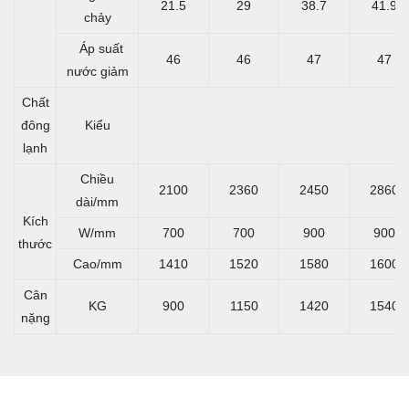
21.5
29
38.7
41.9
chảy
Áp suất
46
46
47
47
nước giảm
Chất
đông
Kiểu
lạnh
Chiều
2100
2360
2450
2860
dài/mm
Kích
W/mm
700
700
900
900
thước
Cao/mm
1410
1520
1580
1600
Cân
KG
900
1150
1420
1540
nặng