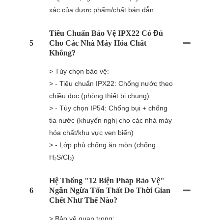
xác của dược phẩm/chất bán dẫn
Tiêu Chuẩn Bảo Vệ IPX22 Có Đủ
5
Cho Các Nhà Máy Hóa Chất
Không?
> Tùy chọn bảo vệ:
> - Tiêu chuẩn IPX22: Chống nước theo
chiều dọc (phòng thiết bị chung)
> - Tùy chọn IP54: Chống bụi + chống
tia nước (khuyến nghị cho các nhà máy
hóa chất/khu vực ven biển)
> - Lớp phủ chống ăn mòn (chống
H₂S/Cl₂)
Hệ Thống "12 Biện Pháp Bảo Vệ"
6
Ngăn Ngừa Tổn Thất Do Thời Gian
Chết Như Thế Nào?
> Bảo vệ quan trọng: