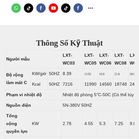
Thông Số Kỹ Thuật
LXT-
LXT-
LXT-
LXT-
LXT
Người mẫu
WC03
WC05
WC06
WC08
WC1
KW/giờ
50HZ
8.39
Độ rộng
13.95
16.9
21.8
28.01
làm mát C
Kcal
50HZ
7216
11990
14560
18748
240
Phạm vi nhiệt độ
Nhiệt độ phòng 5"C-50C (Có thể tùy c
Nguồn điện
5N-380V 50HZ
Tổng
cộng
KW
2.78
4.55
5.3
7.25
9.09
quyền lực