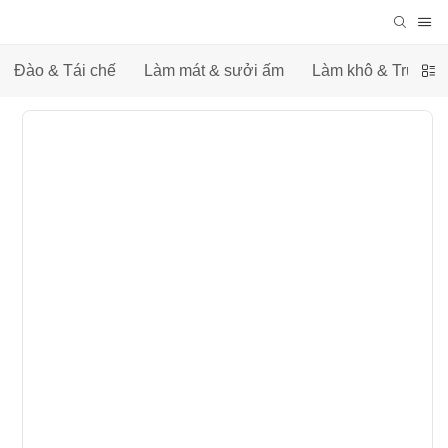
Đào & Tái chế
Làm mát & sưởi ấm
Làm khô & Truyền 