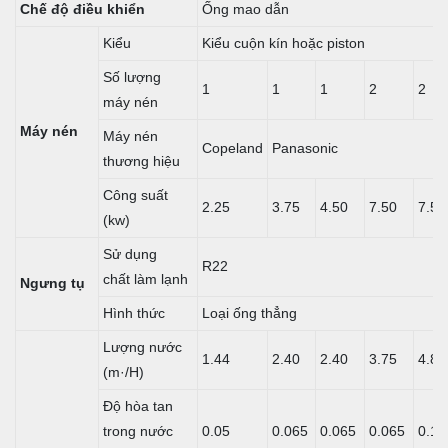
Chế độ điều khiển
Ống mao dẫn
Kiểu
Kiểu cuộn kín hoặc piston
Số lượng
1
1
1
2
2
máy nén
Máy nén
Máy nén
Copeland
Panasonic
thương hiệu
Công suất
2.25
3.75
4.50
7.50
7.50
(kw)
Sử dụng
R22
chất làm lạnh
Ngưng tụ
Hình thức
Loại ống thẳng
Lượng nước
1.44
2.40
2.40
3.75
4.82
(m·/H)
Độ hòa tan
trong nước
0.05
0.065
0.065
0.065
0.18