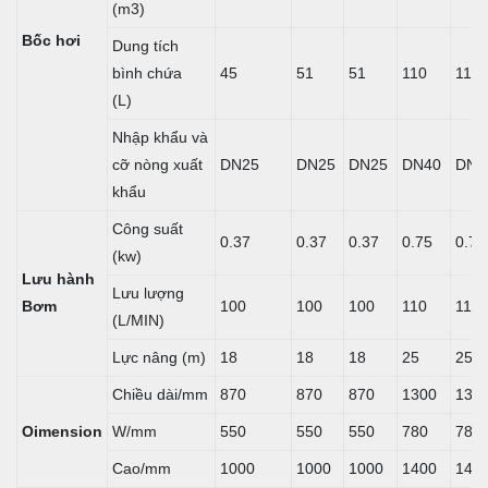
(m3)
Bốc hơi
Dung tích
bình chứa
45
51
51
110
110
(L)
Nhập khẩu và
cỡ nòng xuất
DN25
DN25
DN25
DN40
DN4
khẩu
Công suất
0.37
0.37
0.37
0.75
0.75
(kw)
Lưu hành
Lưu lượng
Bơm
100
100
100
110
110
(L/MIN)
Lực nâng (m)
18
18
18
25
25
Chiều dài/mm
870
870
870
1300
130
Oimension
W/mm
550
550
550
780
780
Cao/mm
1000
1000
1000
1400
140