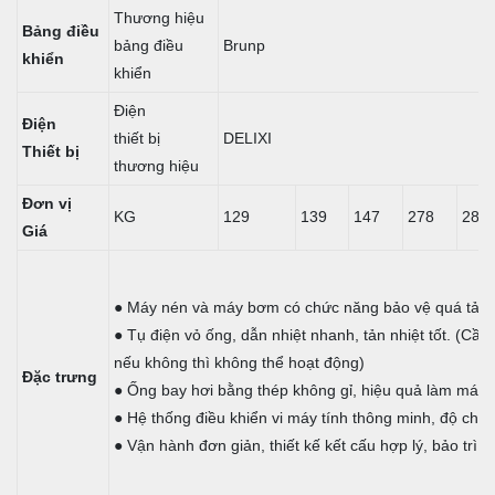
Thương hiệu
Bảng điều
bảng điều
Brunp
khiển
khiển
Điện
Điện
thiết bị
DELIXI
Thiết bị
thương hiệu
Đơn vị
KG
129
139
147
278
288
Giá
● Máy nén và máy bơm có chức năng bảo vệ quá tải.
● Tụ điện vỏ ống, dẫn nhiệt nhanh, tản nhiệt tốt. (Cần
nếu không thì không thể hoạt động)
Đặc trưng
● Ống bay hơi bằng thép không gỉ, hiệu quả làm mát tu
● Hệ thống điều khiển vi máy tính thông minh, độ chín
● Vận hành đơn giản, thiết kế kết cấu hợp lý, bảo trì 