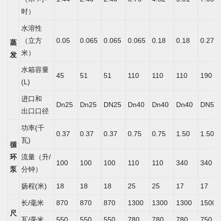
时）
水溶性
（立方
0.05
0.065
0.065
0.065
0.18
0.18
0.27
蒸
米）
发
水箱容量
45
51
51
110
110
110
190
(L)
进口和
Dn25
Dn25
DN25
Dn40
Dn40
Dn40
DN50
出口口径
功率(千
0.37
0.37
0.37
0.75
0.75
1.50
1.50
瓦)
循
环
流量（升/
100
100
100
110
110
340
340
泵
分钟）
扬程(米)
18
18
18
25
25
17
17
长/毫米
870
870
870
1300
1300
1300
1500
尺
瓦/毫米
550
550
550
780
780
780
750