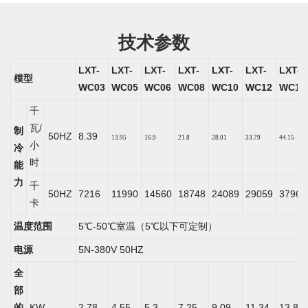
技术参数
LXT-
LXT-
LXT-
LXT-
LXT-
LXT-
LXT-
模型
WC03
WC05
WC06
WC08
WC10
WC12
WC15
千
瓦/
制
50HZ
8.39
13.95
16.9
21.8
28.01
33.79
44.15
小
冷
时
能
力
千
50HZ
7216
11990
14560
18748
24089
29059
37965
卡
温度范围
5℃-50℃室温（5℃以下可定制）
电源
5N-380V 50HZ
全
部
的
KW
2.78
4.55
5.3
7.25
9.09
11.34
13.85