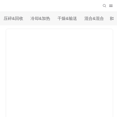
压碎&回收
冷却&加热
干燥&输送
混合&混合
自