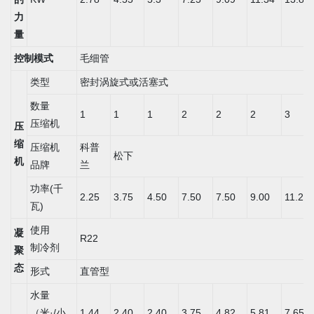
力
量
控制模式
毛细管
类型
密封涡旋式或活塞式
数量
1
1
1
2
2
2
3
压缩机
压
缩
压缩机
科普
松下
机
品牌
兰
功率(千
2.25
3.75
4.50
7.50
7.50
9.00
11.25
瓦)
使用
凝
R22
制冷剂
聚
态
形式
直管型
水量
（米·/小
1.44
2.40
2.40
3.75
4.82
5.81
7.65