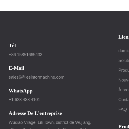
Lien
Tél
domic
+86 15851665433
Solut
E-Mail
Produ
sales6@lesintormachine.com
Nouve
À pro
WhatsApp
Conta
+1 628 488 4101
FAQ
Adresse De L'entreprise
Wuqiao Vilage, Lili Town, district de Wujiang,
Prod