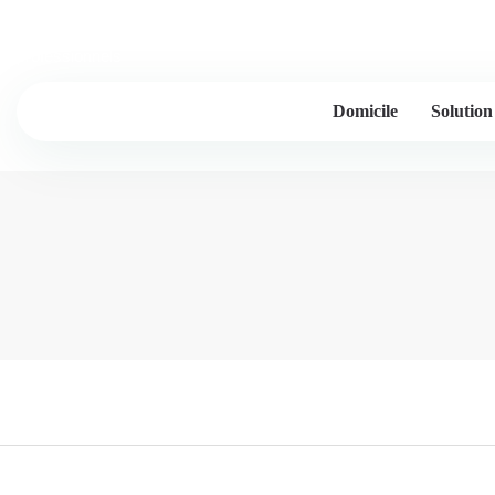
Lessintor - 20 ans et plus d'expérience de l'industrie, fabricants 
professionnels
Domicile
Solution