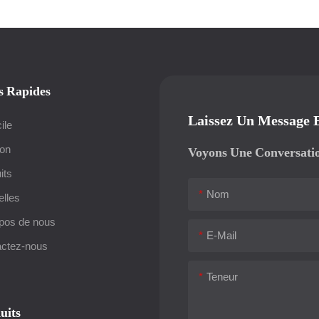
s Rapides
Laissez Un Message 
ile
ion
Voyons Une Conversati
its
Nom
lles
pos de nous
E-Mail
ctez-nous
Teneur
uits