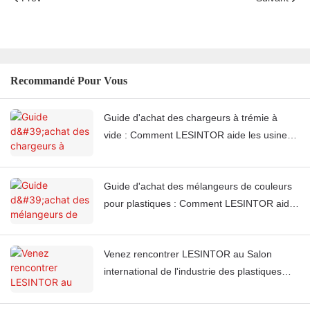
Recommandé Pour Vous
Guide d'achat des chargeurs à trémie à
vide : Comment LESINTOR aide les usines
de moulage par injection du monde entier à
automatiser l'alimentation en matériaux
Guide d'achat des mélangeurs de couleurs
pour plastiques : Comment LESINTOR aide
les usines de moulage par injection du
monde entier à obtenir une couleur uniforme
Venez rencontrer LESINTOR au Salon
à chaque fois
international de l'industrie des plastiques
2026 à Casablanca, au Maroc.