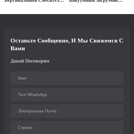
Вертикальный Смеситель-
Вакуумный Загрузчик
Сушилка Для
Материалов С Удалением
Крупномасштабного
Пыли
Производства
Оставьте Сообщение, И Мы Свяжемся С
Вами
Давай Поговорим
Имя
Тел/ WhatsApp
Электронная Почта
Страна