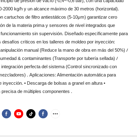
rincipio de presión de vacío (-0,4~-0,6 bar), con una capacidad
0-2000 kg/h y un alcance máximo de 30 metros (horizontal).
 cartuchos de filtro antiestáticos (5-10μm) garantizar cero
ón de la materia prima y sensores de nivel integrados que
 funcionamiento sin supervisión. Diseñado específicamente para
s desafíos críticos en los talleres de moldeo por inyección:
/
manipulación manual (Reduce la mano de obra en más del 50%)
/
humedad & contaminantes (Transporte por tubería sellada)
integración perfecta del sistema (Control sincronizado con
.
mezcladores)
Aplicaciones: Alimentación automática para
inyección. • Descarga de bolsas a granel en altura •
.
n precisa de múltiples componentes