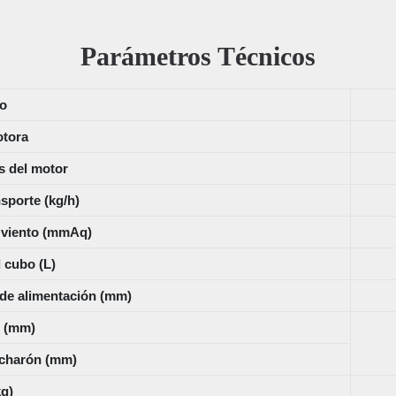
Parámetros Técnicos
o
tora
s del motor
sporte (kg/h)
l viento (mmAq)
 cubo (L)
 de alimentación (mm)
 (mm)
ucharón (mm)
kg)