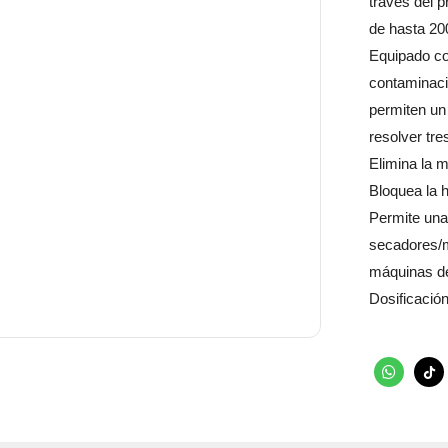
través del p
de hasta 20
Equipado con
contaminaci
permiten un
resolver tre
Elimina la 
Bloquea la 
Permite una 
secadores/
máquinas de 
Dosificació