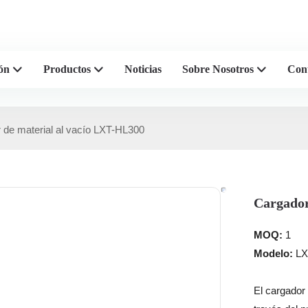
s profesionales de plástico de
ón
Productos
Noticias
Sobre Nosotros
Con
 de material al vacío LXT-HL300
Cargador
MOQ:
1
Modelo:
LX
El cargador 