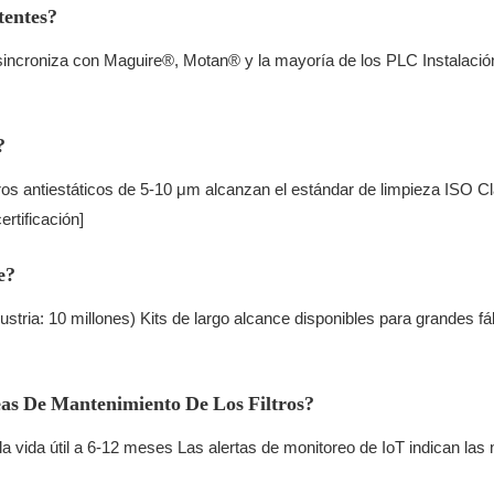
tentes?
incroniza con Maguire®, Motan® y la mayoría de los PLC Instalación
?
tros antiestáticos de 5-10 μm alcanzan el estándar de limpieza ISO 
rtificación]
e?
stria: 10 millones) Kits de largo alcance disponibles para grandes fáb
as De Mantenimiento De Los Filtros?
 la vida útil a 6-12 meses Las alertas de monitoreo de IoT indican l