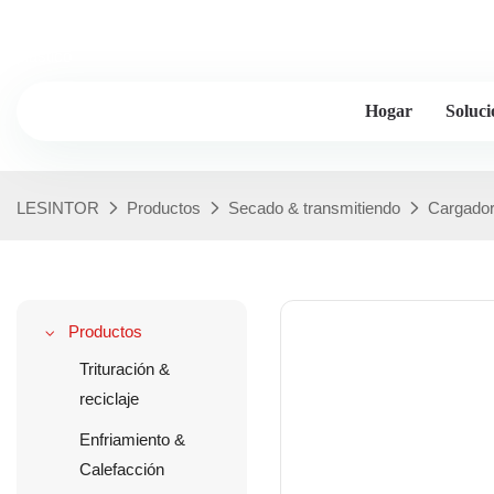
Lesintor: más de 20 años de experiencia en la industria, fabricante
plástico
Hogar
Soluci
LESINTOR
Productos
Secado & transmitiendo
Cargador
Productos
Trituración &
reciclaje
Enfriamiento &
Calefacción