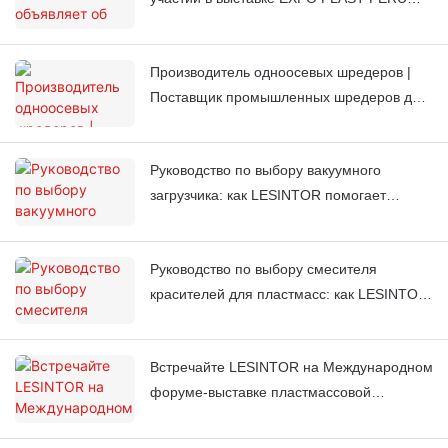
2026 – посетите наш стенд J851.
Производитель одноосевых шредеров |
Поставщик промышленных шредеров для
переработки отходов | LESINTOR
Руководство по выбору вакуумного
загрузчика: как LESINTOR помогает
мировым заводам по литью под
давлением автоматизировать подачу
Руководство по выбору смесителя
материала
красителей для пластмасс: как LESINTOR
помогает мировым заводам по литью под
давлением получать стабильный цвет
Встречайте LESINTOR на Международном
каждый раз.
форуме-выставке пластмассовой
промышленности 2026 в Касабланке,
Марокко.