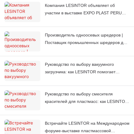
Компания LESINTOR объявляет об
участии в выставке EXPO PLAST PERU
2026 – посетите наш стенд J851.
Производитель одноосевых шредеров |
Поставщик промышленных шредеров для
переработки отходов | LESINTOR
Руководство по выбору вакуумного
загрузчика: как LESINTOR помогает
мировым заводам по литью под
давлением автоматизировать подачу
Руководство по выбору смесителя
материала
красителей для пластмасс: как LESINTOR
помогает мировым заводам по литью под
давлением получать стабильный цвет
Встречайте LESINTOR на Международном
каждый раз.
форуме-выставке пластмассовой