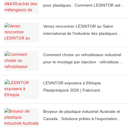
pour plastiques : Comment LESINTOR aide
les usines de moulage par injection du
monde entier à obtenir une couleur uniforme
Venez rencontrer LESINTOR au Salon
à chaque fois
international de l'industrie des plastiques
2026 à Casablanca, au Maroc.
Comment choisir un refroidisseur industriel
pour le moulage par injection : refroidisseurs
à eau ou à air ?
LESINTOR exposera à Ethiopia
Plastprintpack 2026 | Fabricant
d'équipements auxiliaires pour le plastique
Broyeur de plastique industriel Australie et
Canada : Solutions prêtes à l’exportation
pour les marchés 220 V 60 Hz