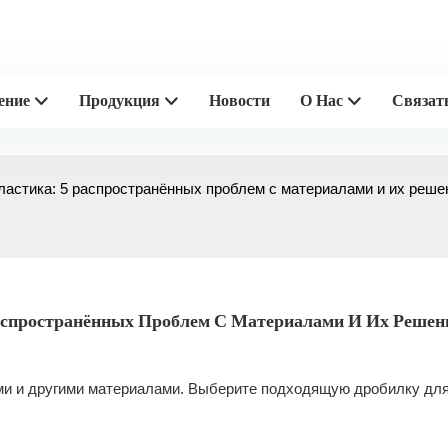
 производители пластиковой
ение
Продукция
Новости
О Нас
Связат
ластика: 5 распространённых проблем с материалами и их реш
аспространённых Проблем С Материалами И Их Решения
ми и другими материалами. Выберите подходящую дробилку дл