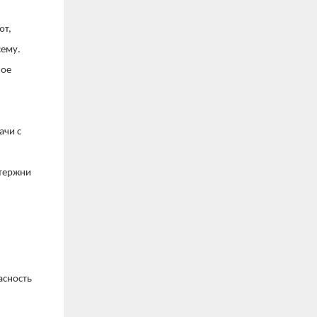
ют,
сему.
ное
ачи с
стержни
асность