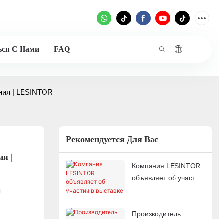
ься С Нами
FAQ
ения | LESINTOR
Рекомендуется Для Вас
 | 
Компания LESINTOR
объявляет об участии
я
в выставке EXPO
PLAST PERU 2026 –
Производитель
посетите наш стенд