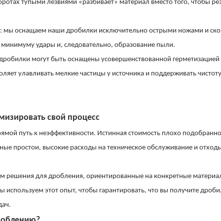
ротах тупыми лезвиями «разбивает» материал вместо того, чтобы рез
ра: мы оснащаем наши дробилки исключительно острыми ножами и ск
к минимуму удары и, следовательно, образование пыли.
 дробилки могут быть оснащены усовершенствованной герметизацией
яет улавливать мелкие частицы у источника и поддерживать чистоту
имизировать свой процесс
рямой путь к неэффективности. Истинная стоимость плохо подобранн
чные простои, высокие расходы на техническое обслуживание и отход
ем решения для дробления, ориентированные на конкретные материа
 используем этот опыт, чтобы гарантировать, что вы получите дроби
дач.
роблению?