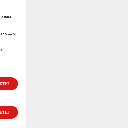
им вам
ствующую
из
УКТЫ
УКТЫ