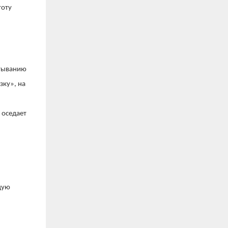
тоту
атыванию
зку», на
 оседает
щую