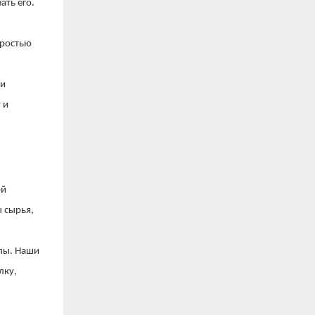
ать его.
оростью
 и
 и
ой
ы сырья,
лы. Наши
лку,