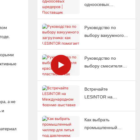
одноосевых
J851.
шредеров |
Поставщик
Руководство по
промышленных
ипом
выбору вакуумного
шредеров для
годе.
загрузчика: как
переработки отходов |
LESINTOR помогает
LESINTOR
оторыми
Руководство по
мировым заводам по
ективные
выбору смесителя
литью под давлением
красителей для
автоматизировать
пластмасс: как
подачу материала
Встречайте
LESINTOR помогает
LESINTOR на
мировым заводам по
ра, а не
Международном
литью под давлением
 и
форуме-выставке
получать стабильный
Как выбрать
пластмассовой
цвет каждый раз.
промышленный
промышленности
материал
чиллер для литья под
2026 в Касабланке,