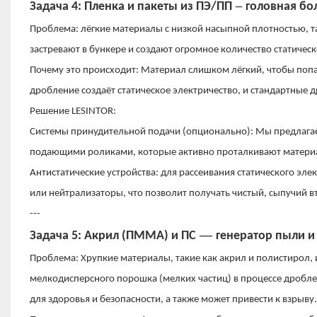
–
Задача 4: Пленка и пакеты из ПЭ/ПП
головная бол
Проблема: лёгкие материалы с низкой насыпной плотностью, т
застревают в бункере и создают огромное количество статическ
Почему это происходит: Материал слишком лёгкий, чтобы попа
дробление создаёт статическое электричество, и стандартные 
Решение LESINTOR:
Системы принудительной подачи (опционально): Мы предлага
подающими роликами, которые активно проталкивают материал
Антистатические устройства: для рассеивания статического э
или нейтрализаторы, что позволит получать чистый, сыпучий 
---
—
Задача 5: Акрил (ПММА) и ПС
генератор пыли и
Проблема: Хрупкие материалы, такие как акрил и полистирол
мелкодисперсного порошка (мелких частиц) в процессе дроблен
для здоровья и безопасности, а также может привести к взрыву.