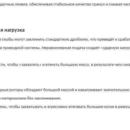
дартные лезвия, обеспечивая стабильное качество гранул и снижая час
я нагрузка
 глыбы могут заклинить стандартную дробилку, что приведёт к сраб
 и приводной системы. Неравномерная подача создаёт «ударную нагру
и, чтобы «захватить» и втянуть большую массу, в результате чего она
щные роторы обладают большой массой и накапливают значительную
 материалами без заклинивания.
ны, чтобы захватывать и агрессивно втягивать большие куски в режу