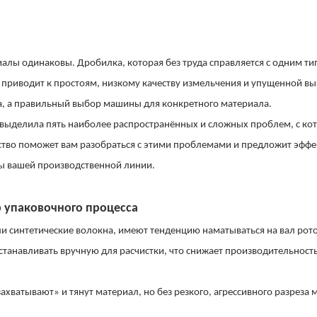
иалы одинаковы. Дробилка, которая без труда справляется с одним т
о приводит к простоям, низкому качеству измельчения и упущенной вы
 а правильный выбор машины для конкретного материала.
, выделила пять наиболее распространённых и сложных проблем, с к
дство поможет вам разобраться с этими проблемами и предложит эфф
ы вашей производственной линии.
 упаковочного процесса
ли синтетические волокна, имеют тенденцию наматываться на вал рото
останавливать вручную для расчистки, что снижает производительность
ватывают» и тянут материал, но без резкого, агрессивного разреза 