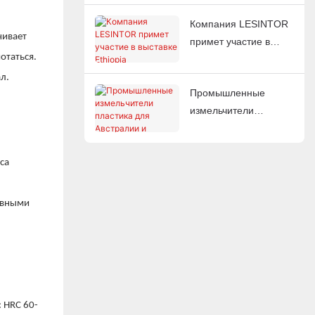
давлением: чиллеры
Марокко.
Компания LESINTOR
с водяным или
чивает
примет участие в
воздушным
отаться.
выставке Ethiopia
охлаждением
Plastprintpack 2026 |
л.
Промышленные
Производитель
измельчители
вспомогательного
пластика для
оборудования для
Австралии и Канады:
работы с пластиком
са
готовые к экспорту
решения для рынков
220 В 60 Гц.
зивными
 HRC 60-