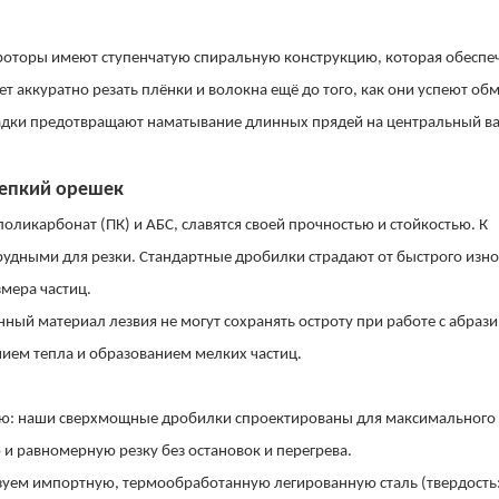
оторы имеют ступенчатую спиральную конструкцию, которая обеспе
аккуратно резать плёнки и волокна ещё до того, как они успеют обм
дки предотвращают наматывание длинных прядей на центральный ва
епкий орешек
оликарбонат (ПК) и АБС, славятся своей прочностью и стойкостью. К
рудными для резки. Стандартные дробилки страдают от быстрого изно
мера частиц.
нный материал лезвия не могут сохранять остроту при работе с абра
нием тепла и образованием мелких частиц.
ью: наши сверхмощные дробилки спроектированы для максимального
и равномерную резку без остановок и перегрева.
зуем импортную, термообработанную легированную сталь (твердость: