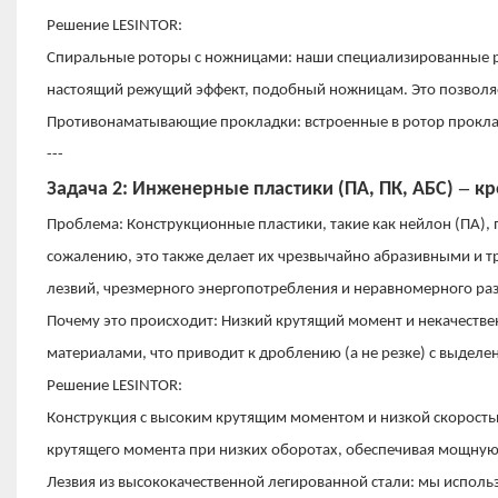
Решение LESINTOR:
Спиральные роторы с ножницами: наши специализированные р
настоящий режущий эффект, подобный ножницам. Это позволяет 
Противонаматывающие прокладки: встроенные в ротор прокла
---
–
Задача 2: Инженерные пластики (ПА, ПК, АБС)
кр
Проблема: Конструкционные пластики, такие как нейлон (ПА), п
сожалению, это также делает их чрезвычайно абразивными и т
лезвий, чрезмерного энергопотребления и неравномерного раз
Почему это происходит: Низкий крутящий момент и некачестве
материалами, что приводит к дроблению (а не резке) с выделе
Решение LESINTOR:
Конструкция с высоким крутящим моментом и низкой скорост
крутящего момента при низких оборотах, обеспечивая мощную 
Лезвия из высококачественной легированной стали: мы исполь