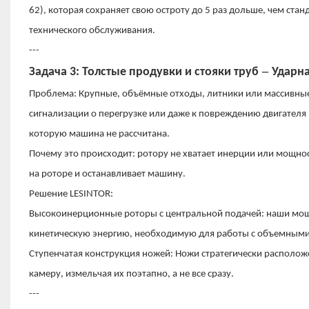
62), которая сохраняет свою остроту до 5 раз дольше, чем стан
технического обслуживания.
---
–
Задача 3: Толстые продувки и стояки труб
Ударна
Проблема: Крупные, объёмные отходы, литники или массивные
сигнализации о перегрузке или даже к повреждению двигателя
которую машина не рассчитана.
Почему это происходит: ротору не хватает инерции или мощност
на роторе и останавливает машину.
Решение LESINTOR:
Высокоинерционные роторы с центральной подачей: наши мо
кинетическую энергию, необходимую для работы с объемными
Ступенчатая конструкция ножей: Ножи стратегически расположе
камеру, измельчая их поэтапно, а не все сразу.
---