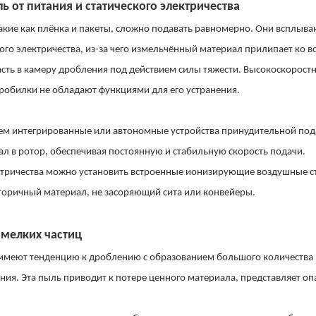
ь от питания и статического электричества
акие как плёнка и пакеты, сложно подавать равномерно. Они всплыва
ого электричества, из-за чего измельчённый материал прилипает ко в
сть в камеру дробления под действием силы тяжести. Высокоскорост
дробилки не обладают функциями для его устранения.
ем интегрированные или автономные устройства принудительной под
 в ротор, обеспечивая постоянную и стабильную скорость подачи.
лектричества можно установить встроенные ионизирующие воздушные 
вторичный материал, не засоряющий сита или конвейеры.
 мелких частиц
, имеют тенденцию к дроблению с образованием большого количества
ия. Эта пыль приводит к потере ценного материала, представляет оп