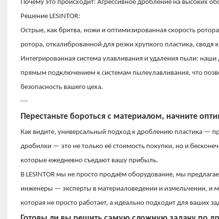
Почему это происходит: Агрессивное дробление на высоких обо
Решение LESINTOR:
Острые, как бритва, ножи и оптимизированная скорость рото
ротора, откалиброванной для резки хрупкого пластика, сводя 
Интегрированная система улавливания и удаления пыли: наши
прямым подключением к системам пылеулавливания, что позвол
безопасность вашего цеха.
---
Перестаньте бороться с материалом, начните опт
Как видите, универсальный подход к дроблению пластика — п
дробилки — это не только её стоимость покупки, но и бесконе
которые ежедневно съедают вашу прибыль.
В LESINTOR мы не просто продаём оборудование, мы предлага
инженеры — эксперты в материаловедении и измельчении, и мы
которая не просто работает, а идеально подходит для ваших за
Готовы ли вы решить самую сложную задачу по д